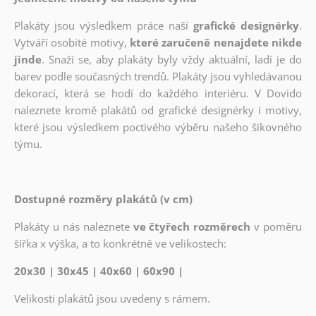
Plakáty jsou výsledkem práce naší
grafické designérky
.
Vytváří osobité motivy,
které zaručeně nenajdete nikde
jinde
. Snaží se, aby plakáty byly vždy aktuální, ladí je do
barev podle současných trendů. Plakáty jsou vyhledávanou
dekorací, která se hodí do každého interiéru. V Dovido
naleznete kromě plakátů od grafické designérky i motivy,
které jsou výsledkem poctivého výběru našeho šikovného
týmu.
Dostupné rozměry plakátů (v cm)
Plakáty u nás naleznete
ve čtyřech rozměrech
v poměru
šířka x výška, a to konkrétně ve velikostech:
20x30 | 30x45 | 40x60 | 60x90 |
Velikosti plakátů jsou uvedeny s rámem.