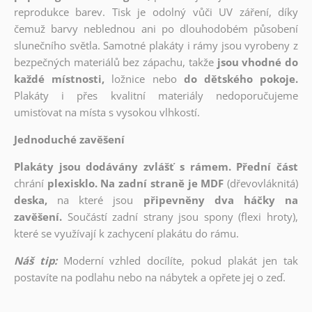
reprodukce barev. Tisk je odolný vůči UV záření, díky
čemuž barvy neblednou ani po dlouhodobém působení
slunečního světla. Samotné plakáty i rámy jsou vyrobeny z
bezpečných materiálů bez zápachu, takže
jsou vhodné do
každé místnosti,
ložnice nebo
do dětského pokoje.
Plakáty i přes kvalitní materiály nedoporučujeme
umisťovat na místa s vysokou vlhkostí.
Jednoduché zavěšení
Plakáty jsou dodávány zvlášť s rámem. Přední část
chrání
plexisklo. Na zadní straně je MDF
(dřevovláknitá)
deska,
na které jsou
připevněny dva háčky na
zavěšení.
Součástí zadní strany jsou spony (flexi hroty),
které se využívají k zachycení plakátu do rámu.
Náš tip:
Moderní vzhled docílíte, pokud plakát jen tak
postavíte na podlahu nebo na nábytek a opřete jej o zeď.