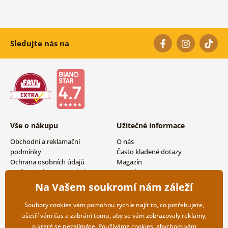
Sledujte nás na
Vše o nákupu
Užitečné informace
Obchodní a reklamační
O nás
podmínky
Často kladené dotazy
Ochrana osobních údajů
Magazín
Možnosti dopravy a platby
Kontakty
Vrácení zboží
Velkoobchodní spolupráce
Na Vašem soukromí nám záleží
Soubory cookies vám pomohou rychle najít to, co potřebujete,
ušetří vám čas a zabrání tomu, aby se vám zobrazovaly reklamy,
o které se nezajímáte. Používáme
cookies
, abychom vám