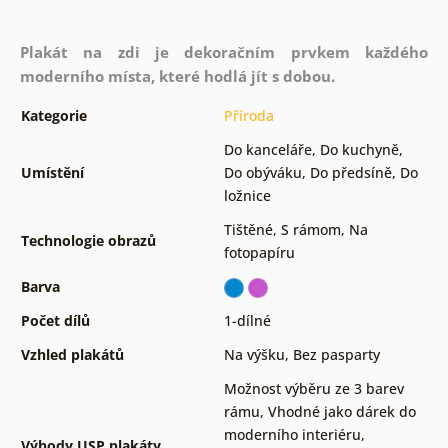
Plakát na zdi je dekoračním prvkem každého
moderního místa, které hodlá jít s dobou.
Kategorie
Příroda
Do kanceláře
,
Do kuchyně
,
Umístění
Do obýváku
,
Do předsíně
,
Do
ložnice
Tištěné
,
S rámom
,
Na
Technologie obrazů
fotopapíru
Barva
Počet dílů
1-dílné
Vzhled plakátů
Na výšku
,
Bez pasparty
Možnost výběru ze 3 barev
rámu
,
Vhodné jako dárek do
moderního interiéru
,
Výhody USP plakáty