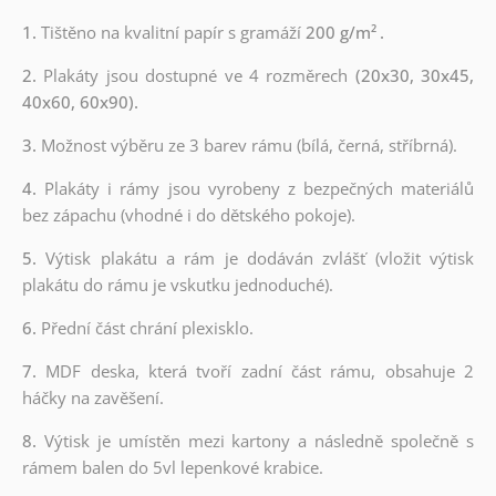
1.
Tištěno na kvalitní papír s gramáží
200 g/m²
.
2.
Plakáty jsou dostupné ve 4 rozměrech
(20x30, 30x45,
40x60, 60x90).
3.
Možnost výběru ze 3 barev rámu (bílá, černá, stříbrná).
4.
Plakáty i rámy jsou vyrobeny z bezpečných materiálů
bez zápachu (vhodné i do dětského pokoje).
5.
Výtisk plakátu a rám je dodáván zvlášť (vložit výtisk
plakátu do rámu je vskutku jednoduché).
6.
Přední část chrání plexisklo.
7.
MDF deska, která tvoří zadní část rámu, obsahuje 2
háčky na zavěšení.
8.
Výtisk je umístěn mezi kartony a následně společně s
rámem balen do 5vl lepenkové krabice.