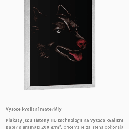
Vysoce kvalitní materiály
Plakáty jsou tištěny HD technologií na vysoce kvalitní
papír s gramáží 200 g/m²,
přičemž je zajištěna dokonalá