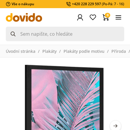
Vše o nákupu
+420 228 229 597
(Po-Pá: 7 - 16)
0
Úvodní stránka
Plakáty
Plakáty podle motivu
Příroda