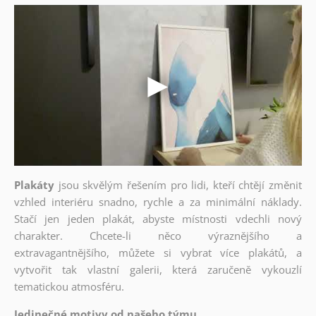
Plakáty
jsou skvělým řešením pro lidi, kteří chtějí změnit
vzhled interiéru snadno, rychle a za minimální náklady.
Stačí jen jeden plakát, abyste místnosti vdechli nový
charakter. Chcete-li něco výraznějšího a
extravagantnějšího, můžete si vybrat více plakátů, a
vytvořit tak vlastní galerii, která zaručeně vykouzlí
tematickou atmosféru.
Jedinečné motivy od našeho týmu