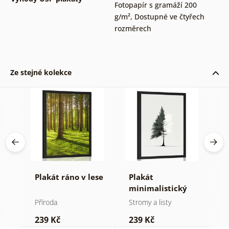
Fotopapír s gramáží 200
g/m²
,
Dostupné ve čtyřech
rozměrech
Ze stejné kolekce
Plakát ráno v lese
Plakát
P
minimalistický
v
jehličnatý strom
Příroda
Stromy a listy
P
239 Kč
239 Kč
1