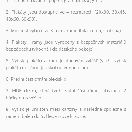
1.
Tištěno na kvalitní papír s gramáží
200 g/m²
.
2.
Plakáty jsou dostupné ve 4 rozměrech
(20x30, 30x45,
40x60, 60x90).
3.
Možnost výběru ze 3 barev rámu (bílá, černá, stříbrná).
4.
Plakáty i rámy jsou vyrobeny z bezpečných materiálů
bez zápachu (vhodné i do dětského pokoje).
5.
Výtisk plakátu a rám je dodáván zvlášť (vložit výtisk
plakátu do rámu je vskutku jednoduché).
6.
Přední část chrání plexisklo.
7.
MDF deska, která tvoří zadní část rámu, obsahuje 2
háčky na zavěšení.
8.
Výtisk je umístěn mezi kartony a následně společně s
rámem balen do 5vl lepenkové krabice.