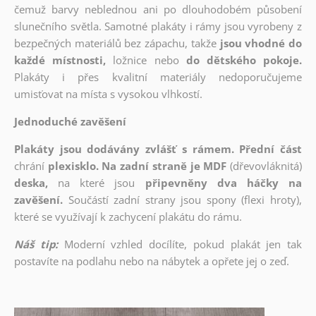
čemuž barvy neblednou ani po dlouhodobém působení
slunečního světla. Samotné plakáty i rámy jsou vyrobeny z
bezpečných materiálů bez zápachu, takže
jsou vhodné do
každé místnosti,
ložnice nebo
do dětského pokoje.
Plakáty i přes kvalitní materiály nedoporučujeme
umisťovat na místa s vysokou vlhkostí.
Jednoduché zavěšení
Plakáty jsou dodávány zvlášť s rámem. Přední část
chrání
plexisklo. Na zadní straně je MDF
(dřevovláknitá)
deska,
na které jsou
připevněny dva háčky na
zavěšení.
Součástí zadní strany jsou spony (flexi hroty),
které se využívají k zachycení plakátu do rámu.
Náš tip:
Moderní vzhled docílíte, pokud plakát jen tak
postavíte na podlahu nebo na nábytek a opřete jej o zeď.