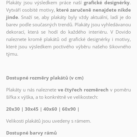
Plakáty jsou výsledkem práce naší
grafické designérky
.
Vytváří osobité motivy,
které zaručeně nenajdete nikde
jinde
. Snaží se, aby plakáty byly vždy aktuální, ladí je do
barev podle současných trendů. Plakáty jsou vyhledávanou
dekorací, která se hodí do každého interiéru. V Dovido
naleznete kromě plakátů od grafické designérky i motivy,
které jsou výsledkem poctivého výběru našeho šikovného
týmu.
Dostupné rozměry plakátů (v cm)
Plakáty u nás naleznete
ve čtyřech rozměrech
v poměru
šířka x výška, a to konkrétně ve velikostech:
20x30 | 30x45 | 40x60 | 60x90 |
Velikosti plakátů jsou uvedeny s rámem.
Dostupné barvy rámů