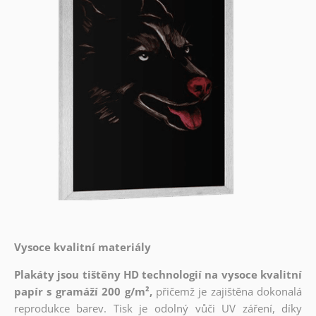
Vysoce kvalitní materiály
Plakáty jsou tištěny HD technologií na vysoce kvalitní
papír s gramáží 200 g/m²,
přičemž je zajištěna dokonalá
reprodukce barev. Tisk je odolný vůči UV záření, díky