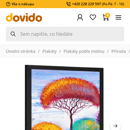
Vše o nákupu
+420 228 229 597
(Po-Pá: 7 - 16)
0
Úvodní stránka
Plakáty
Plakáty podle motivu
Příroda