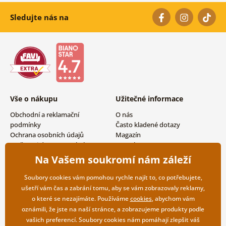
Sledujte nás na
Vše o nákupu
Užitečné informace
Obchodní a reklamační
O nás
podmínky
Často kladené dotazy
Ochrana osobních údajů
Magazín
Možnosti dopravy a platby
Kontakty
Vrácení zboží
Velkoobchodní spolupráce
Na Vašem soukromí nám záleží
Soubory cookies vám pomohou rychle najít to, co potřebujete,
ušetří vám čas a zabrání tomu, aby se vám zobrazovaly reklamy,
o které se nezajímáte. Používáme
cookies
, abychom vám
oznámili, že jste na naší stránce, a zobrazujeme produkty podle
vašich preferencí. Soubory cookies nám pomáhají zlepšit váš