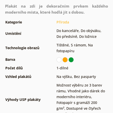
Plakát na zdi je dekoračním prvkem každého
moderního místa, které hodlá jít s dobou.
Kategorie
Příroda
Do kanceláře
,
Do obýváku
,
Umístění
Do předsíně
,
Do ložnice
Tištěné
,
S rámom
,
Na
Technologie obrazů
fotopapíru
Barva
Počet dílů
1-dílné
Vzhled plakátů
Na výšku
,
Bez pasparty
Možnost výběru ze 3 barev
rámu
,
Vhodné jako dárek do
moderního interiéru
,
Výhody USP plakáty
Fotopapír s gramáží 200
g/m²
,
Dostupné ve čtyřech