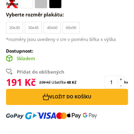
Vyberte rozměr plakátu:
20x30
30x45
40x60
60x90
*rozměry jsou uvedeny v cm v poměru šířka x výška
Dostupnost:
Skladem
Přidat do oblíbených
191 Kč
+
239 Kč
Ušetříte
48 Kč
ks
-
VLOŽIT DO KOŠÍKU