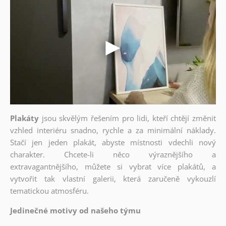
Plakáty
jsou skvělým řešením pro lidi, kteří chtějí změnit
vzhled interiéru snadno, rychle a za minimální náklady.
Stačí jen jeden plakát, abyste místnosti vdechli nový
charakter. Chcete-li něco výraznějšího a
extravagantnějšího, můžete si vybrat více plakátů, a
vytvořit tak vlastní galerii, která zaručeně vykouzlí
tematickou atmosféru.
Jedinečné motivy od našeho týmu