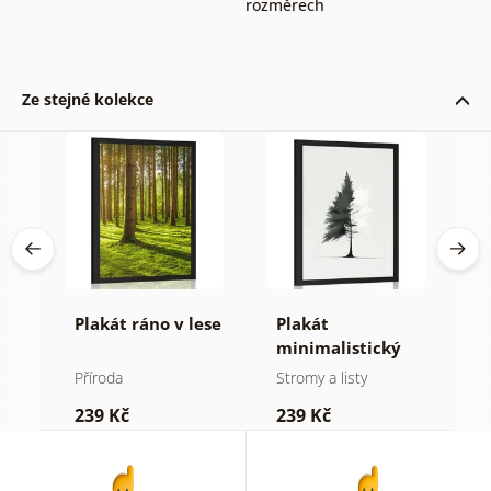
rozměrech
Ze stejné kolekce
né
Plakát ráno v lese
Plakát
P
minimalistický
v
jehličnatý strom
Příroda
Stromy a listy
P
239 Kč
239 Kč
1