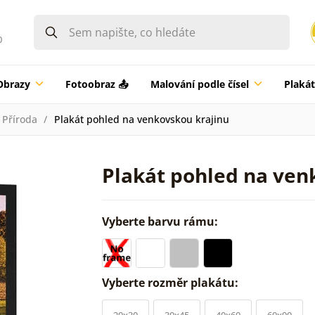
0
Obrazy
Fotoobraz 📤
Malování podle čísel
Plaká
Příroda
Plakát pohled na venkovskou krajinu
Plakát pohled na ven
Vyberte barvu rámu:
Vyberte rozměr plakátu:
20x30
30x45
40x60
60x90