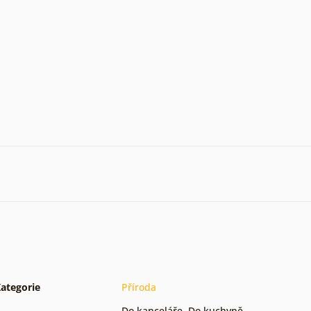
ategorie
Příroda
Do kanceláře
,
Do kuchyně
,