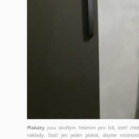
Plakáty
jsou skvělým řešením pro lidi, kteří cht
náklady. Stačí jen jeden plakát, abyste místnost