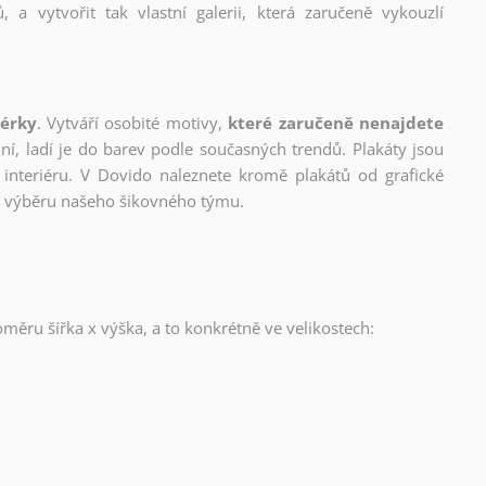
, a vytvořit tak vlastní galerii, která zaručeně vykouzlí
nérky
. Vytváří osobité motivy,
které zaručeně nenajdete
lní, ladí je do barev podle současných trendů. Plakáty jsou
interiéru. V Dovido naleznete kromě plakátů od grafické
ho výběru našeho šikovného týmu.
oměru šířka x výška, a to konkrétně ve velikostech: