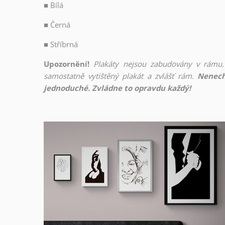
■
Bílá
■
Černá
■
Stříbrná
Upozornění!
Plakáty nejsou zabudovány v rámu.
samostatně vytištěný plakát a zvlášť rám.
Nenech
jednoduché. Zvládne to opravdu každý!