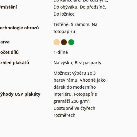
místění
Do obýváku
,
Do předsíně
,
Do ložnice
Tištěné
,
S rámom
,
Na
echnologie obrazů
fotopapíru
arva
očet dílů
1-dílné
zhled plakátů
Na výšku
,
Bez pasparty
Možnost výběru ze 3
barev rámu
,
Vhodné jako
dárek do moderního
ýhody USP plakáty
interiéru
,
Fotopapír s
gramáží 200 g/m²
,
Dostupné ve čtyřech
rozměrech