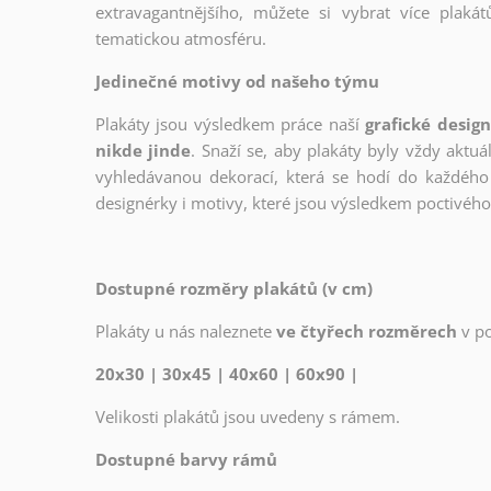
extravagantnějšího, můžete si vybrat více plakátů
tematickou atmosféru.
Jedinečné motivy od našeho týmu
Plakáty jsou výsledkem práce naší
grafické desig
nikde jinde
. Snaží se, aby plakáty byly vždy aktuá
vyhledávanou dekorací, která se hodí do každého 
designérky i motivy, které jsou výsledkem poctivé
Dostupné rozměry plakátů (v cm)
Plakáty u nás naleznete
ve čtyřech rozměrech
v p
20x30 | 30x45 | 40x60 | 60x90 |
Velikosti plakátů jsou uvedeny s rámem.
Dostupné barvy rámů