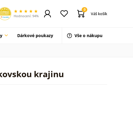
0
Váš košík
Hodnocení: 94%
ty
Dárkové poukazy
Vše o nákupu
kovskou krajinu