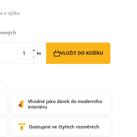
a x výška
íbených
+
VLOŽIT DO KOŠÍKU
ks
-
Vhodné jako dárek do moderního
interiéru
Dostupné ve čtyřech rozměrech