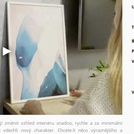
U
T
B
P
V
V
ějí změnit vzhled interiéru snadno, rychle a za minimální
i vdechli nový charakter. Chcete-li něco výraznějšího a