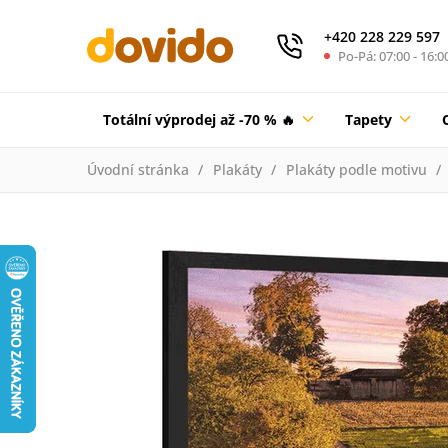
+420 228 229 597
Po-Pá: 07:00 - 16:0
Totální výprodej až -70 % 🔥
Tapety
Úvodní stránka
Plakáty
Plakáty podle motivu