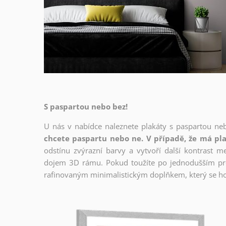
S paspartou nebo bez!
U nás v nabídce naleznete plakáty s paspartou ne
chcete paspartu nebo ne. V případě, že má pla
odstínu zvýrazní barvy a vytvoří další kontrast 
dojem 3D rámu. Pokud toužíte po jednodušším prov
rafinovaným minimalistickým doplňkem, který se ho