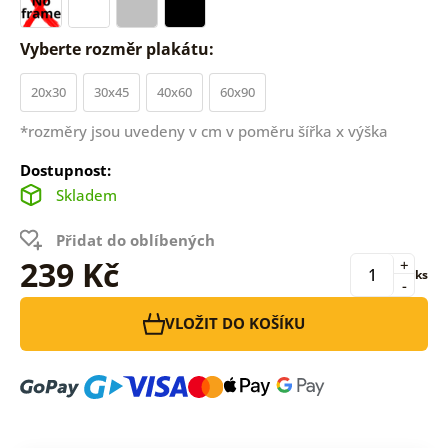
Vyberte rozměr plakátu:
20x30
30x45
40x60
60x90
*rozměry jsou uvedeny v cm v poměru šířka x výška
Dostupnost:
Skladem
Přidat do oblíbených
239 Kč
+
ks
-
VLOŽIT DO KOŠÍKU