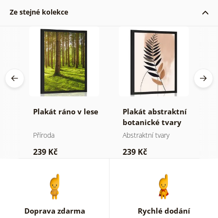
Ze stejné kolekce
Plakát ráno v lese
Plakát abstraktní
P
botanické tvary
m
kapradina
j
Příroda
Abstraktní tvary
St
239 Kč
239 Kč
2
Doprava zdarma
Rychlé dodání