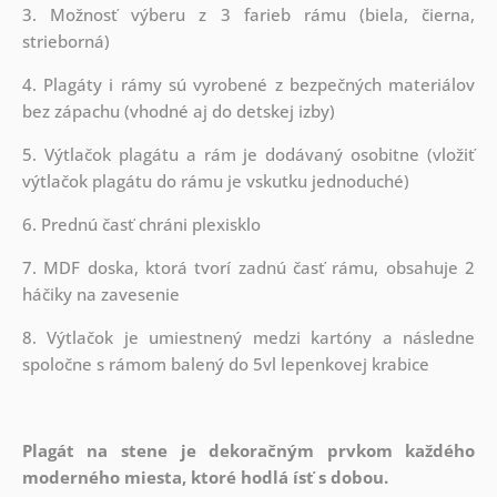
3. Možnosť výberu z 3 farieb rámu (biela, čierna,
strieborná)
4. Plagáty i rámy sú vyrobené z bezpečných materiálov
bez zápachu (vhodné aj do detskej izby)
5. Výtlačok plagátu a rám je dodávaný osobitne (vložiť
výtlačok plagátu do rámu je vskutku jednoduché)
6. Prednú časť chráni plexisklo
7. MDF doska, ktorá tvorí zadnú časť rámu, obsahuje 2
háčiky na zavesenie
8. Výtlačok je umiestnený medzi kartóny a následne
spoločne s rámom balený do 5vl lepenkovej krabice
Plagát na stene je dekoračným prvkom každého
moderného miesta, ktoré hodlá ísť s dobou.