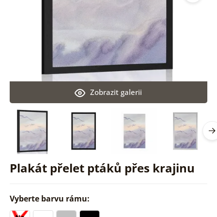
Zobrazit galerii
Plakát přelet ptáků přes krajinu
Vyberte barvu rámu: