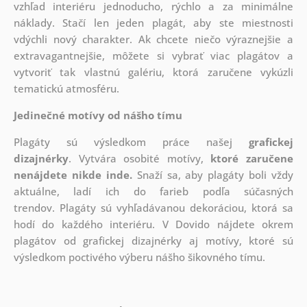
vzhľad interiéru jednoducho, rýchlo a za minimálne
náklady. Stačí len jeden plagát, aby ste miestnosti
vdýchli nový charakter. Ak chcete niečo výraznejšie a
extravagantnejšie, môžete si vybrať viac plagátov a
vytvoriť tak vlastnú galériu, ktorá zaručene vykúzli
tematickú atmosféru.
Jedinečné motívy od nášho tímu
Plagáty sú výsledkom práce našej
grafickej
dizajnérky
. Vytvára osobité motívy,
ktoré zaručene
nenájdete nikde inde.
Snaží sa, aby plagáty boli vždy
aktuálne, ladí ich do farieb podľa súčasných
trendov. Plagáty sú vyhľadávanou dekoráciou, ktorá sa
hodí do každého interiéru. V Dovido nájdete okrem
plagátov od grafickej dizajnérky aj motívy, ktoré sú
výsledkom poctivého výberu nášho šikovného tímu.