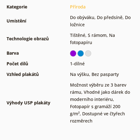
Kategorie
Příroda
Do obýváku
,
Do předsíně
,
Do
Umístění
ložnice
Tištěné
,
S rámom
,
Na
Technologie obrazů
fotopapíru
Barva
Počet dílů
1-dílné
Vzhled plakátů
Na výšku
,
Bez pasparty
Možnost výběru ze 3 barev
rámu
,
Vhodné jako dárek do
moderního interiéru
,
Výhody USP plakáty
Fotopapír s gramáží 200
g/m²
,
Dostupné ve čtyřech
rozměrech