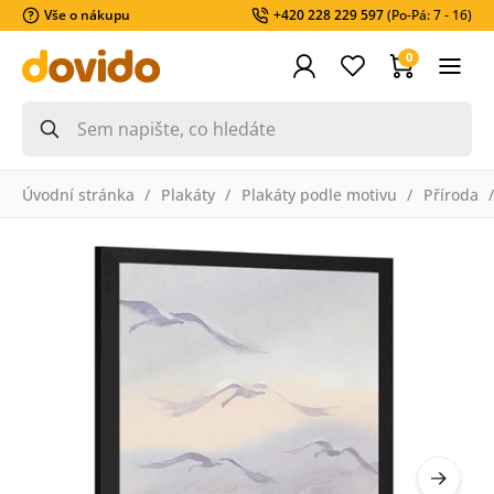
Vše o nákupu
+420 228 229 597
(Po-Pá: 7 - 16)
0
Úvodní stránka
Plakáty
Plakáty podle motivu
Příroda