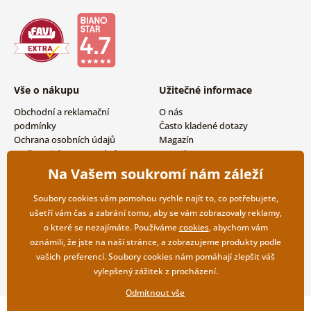
Vše o nákupu
Užitečné informace
Obchodní a reklamační
O nás
podmínky
Často kladené dotazy
Ochrana osobních údajů
Magazín
Možnosti dopravy a platby
Kontakty
Vrácení zboží
Velkoobchodní spolupráce
Na Vašem soukromí nám záleží
Soubory cookies vám pomohou rychle najít to, co potřebujete,
ušetří vám čas a zabrání tomu, aby se vám zobrazovaly reklamy,
o které se nezajímáte. Používáme
cookies
, abychom vám
oznámili, že jste na naší stránce, a zobrazujeme produkty podle
vašich preferencí. Soubory cookies nám pomáhají zlepšit váš
vylepšený zážitek z procházení.
Odmítnout vše