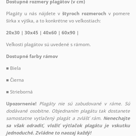
Dostupné rozmery plagátov (v cm)
Plagáty u nás nájdete v
štyroch rozmeroch
v pomere
šírka x výška, a to konkrétne vo veľkostiach:
20x30 | 30x45 | 40x60 | 60x90 |
Veľkosti plagátov sú uvedené s rámom.
Dostupné farby rámov
■ Biela
■ Čierna
■ Strieborná
Upozornenie!
Plagáty nie sú zabudované v ráme. Sú
dodávané osobitne. Objednaním plagátu tak dostanete
samostatne vytlačený plagát a zvlášť rám.
Nenechajte
sa však odradiť, vložiť výtlačok plagátu je vskutku
jednoduché. Zvládne to naozaj každý!