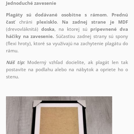
Jednoduché zavesenie
Plagáty sú dodávané osobitne s rámom
.
Prednú
časť
chráni
plexisklo
.
Na zadnej strane je
MDF
(drevovláknitá)
doska
, na ktorej sú
pripevnené dva
háčiky na zavesenie.
Súčasťou zadnej strany sú spony
(flexi hroty), ktoré sa využívajú na zachytenie plagátu do
rámu.
Náš tip:
Moderný vzhľad docielite, ak plagát len tak
postavíte na podlahu alebo na nábytok a opriete ho o
stenu.