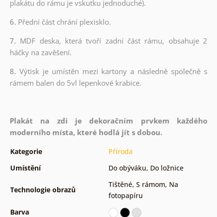
plakátu do rámu je vskutku jednoduché).
6.
Přední část chrání plexisklo.
7.
MDF deska, která tvoří zadní část rámu, obsahuje 2
háčky na zavěšení.
8.
Výtisk je umístěn mezi kartony a následně společně s
rámem balen do 5vl lepenkové krabice.
Plakát na zdi je dekoračním prvkem každého
moderního místa, které hodlá jít s dobou.
Kategorie
Příroda
Umístění
Do obýváku
,
Do ložnice
Tištěné
,
S rámom
,
Na
Technologie obrazů
fotopapíru
Barva