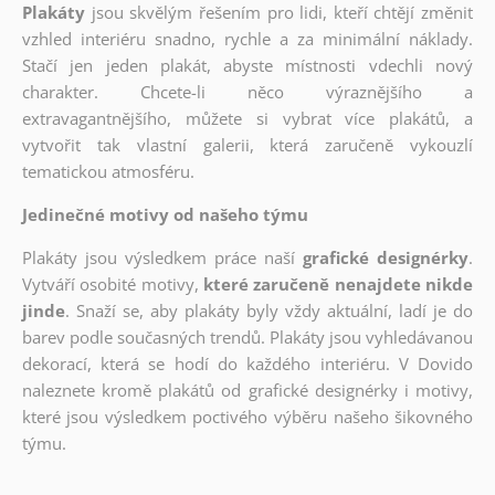
Plakáty
jsou skvělým řešením pro lidi, kteří chtějí změnit
vzhled interiéru snadno, rychle a za minimální náklady.
Stačí jen jeden plakát, abyste místnosti vdechli nový
charakter. Chcete-li něco výraznějšího a
extravagantnějšího, můžete si vybrat více plakátů, a
vytvořit tak vlastní galerii, která zaručeně vykouzlí
tematickou atmosféru.
Jedinečné motivy od našeho týmu
Plakáty jsou výsledkem práce naší
grafické designérky
.
Vytváří osobité motivy,
které zaručeně nenajdete nikde
jinde
. Snaží se, aby plakáty byly vždy aktuální, ladí je do
barev podle současných trendů. Plakáty jsou vyhledávanou
dekorací, která se hodí do každého interiéru. V Dovido
naleznete kromě plakátů od grafické designérky i motivy,
které jsou výsledkem poctivého výběru našeho šikovného
týmu.