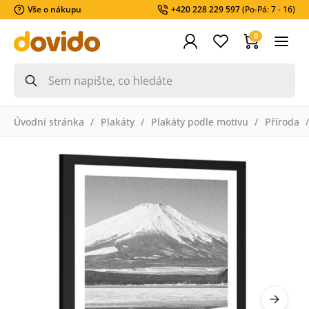
Vše o nákupu
+420 228 229 597
(Po-Pá: 7 - 16)
0
Úvodní stránka
Plakáty
Plakáty podle motivu
Příroda