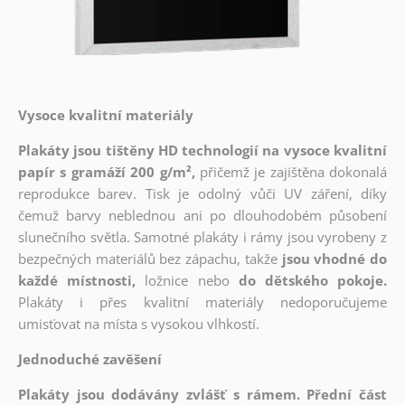
Vysoce kvalitní materiály
Plakáty jsou tištěny HD technologií na vysoce kvalitní
papír s gramáží 200 g/m²,
přičemž je zajištěna dokonalá
reprodukce barev. Tisk je odolný vůči UV záření, díky
čemuž barvy neblednou ani po dlouhodobém působení
slunečního světla. Samotné plakáty i rámy jsou vyrobeny z
bezpečných materiálů bez zápachu, takže
jsou vhodné do
každé místnosti,
ložnice nebo
do dětského pokoje.
Plakáty i přes kvalitní materiály nedoporučujeme
umisťovat na místa s vysokou vlhkostí.
Jednoduché zavěšení
Plakáty jsou dodávány zvlášť s rámem. Přední část