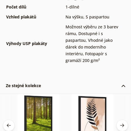
Počet dílů
1-dílné
Vzhled plakátů
Na výšku
,
S paspartou
Možnost výběru ze 3 barev
rámu
,
Dostupné i s
paspartou
,
Vhodné jako
Výhody USP plakáty
dárek do moderního
interiéru
,
Fotopapír s
gramáží 200 g/m²
Ze stejné kolekce