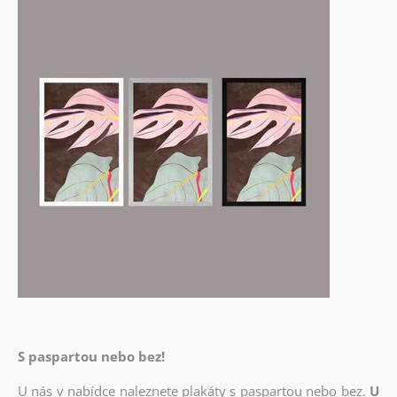
S paspartou nebo bez!
U nás v nabídce naleznete plakáty s paspartou nebo bez.
U