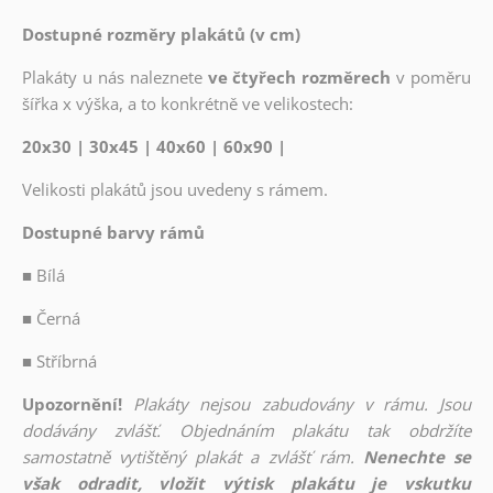
Dostupné rozměry plakátů (v cm)
Plakáty u nás naleznete
ve čtyřech rozměrech
v poměru
šířka x výška, a to konkrétně ve velikostech:
20x30 | 30x45 | 40x60 | 60x90 |
Velikosti plakátů jsou uvedeny s rámem.
Dostupné barvy rámů
■
Bílá
■
Černá
■
Stříbrná
Upozornění!
Plakáty nejsou zabudovány v rámu. Jsou
dodávány zvlášť. Objednáním plakátu tak obdržíte
samostatně vytištěný plakát a zvlášť rám.
Nenechte se
však odradit, vložit výtisk plakátu je vskutku