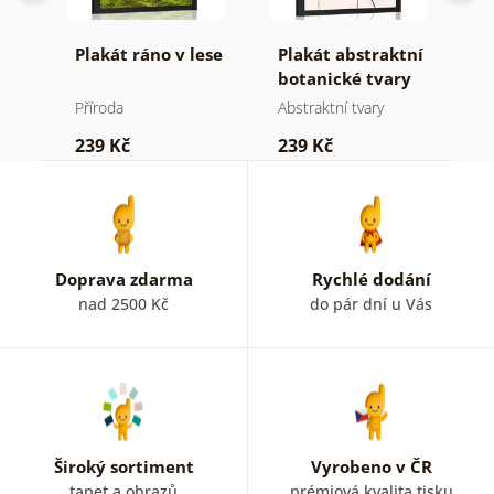
Plakát ráno v lese
Plakát abstraktní
P
botanické tvary
m
kapradina
j
Příroda
Abstraktní tvary
St
239 Kč
239 Kč
2
Doprava zdarma
Rychlé dodání
nad 2500 Kč
do pár dní u Vás
Široký sortiment
Vyrobeno v ČR
tapet a obrazů
prémiová kvalita tisku