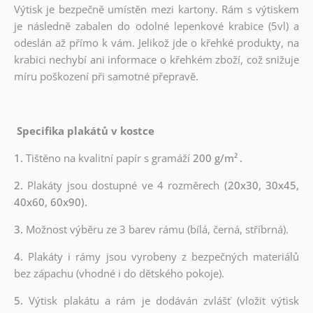
Výtisk je bezpečně umístěn mezi kartony. Rám s výtiskem
je následně zabalen do odolné lepenkové krabice (5vl) a
odeslán až přímo k vám. Jelikož jde o křehké produkty, na
krabici nechybí ani informace o křehkém zboží, což snižuje
míru poškození při samotné přepravě.
Specifika plakátů v kostce
1.
Tištěno na kvalitní papír s gramáží
200 g/m²
.
2.
Plakáty jsou dostupné ve 4 rozměrech
(20x30, 30x45,
40x60, 60x90).
3.
Možnost výběru ze 3 barev rámu (bílá, černá, stříbrná).
4.
Plakáty i rámy jsou vyrobeny z bezpečných materiálů
bez zápachu (vhodné i do dětského pokoje).
5.
Výtisk plakátu a rám je dodáván zvlášť (vložit výtisk