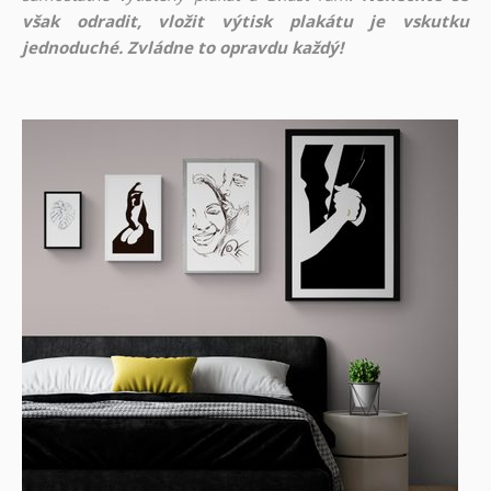
však odradit, vložit výtisk plakátu je vskutku
jednoduché. Zvládne to opravdu každý!