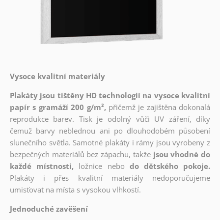
Vysoce kvalitní materiály
Plakáty jsou tištěny HD technologií na vysoce kvalitní
papír s gramáží 200 g/m²,
přičemž je zajištěna dokonalá
reprodukce barev. Tisk je odolný vůči UV záření, díky
čemuž barvy neblednou ani po dlouhodobém působení
slunečního světla. Samotné plakáty i rámy jsou vyrobeny z
bezpečných materiálů bez zápachu, takže
jsou vhodné do
každé místnosti,
ložnice nebo
do dětského pokoje.
Plakáty i přes kvalitní materiály nedoporučujeme
umisťovat na místa s vysokou vlhkostí.
Jednoduché zavěšení