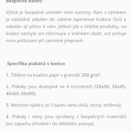
Bezpečné balení
Výtisk je bezpečně umístěn mezi kartony. Rám s výtiskem
je následně zabalen do odolné lepenkové krabice (5vl) a
odeslán až přímo k vám. Jelikož jde o křehké produkty, na
krabici nechybí ani informace o křehkém zboží, což snižuje
míru poškození při samotné přepravě.
Specifika plakátů v kostce
1.
Tištěno na kvalitní papír s gramáží
200 g/m²
.
2.
Plakáty jsou dostupné ve 4 rozměrech
(20x30, 30x45,
40x60, 60x90).
3.
Možnost výběru ze 3 barev rámu (bílá, černá, stříbrná).
4.
Plakáty i rámy jsou vyrobeny z bezpečných materiálů
bez zápachu (vhodné i do dětského pokoje).