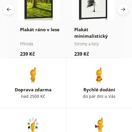
né
Plakát ráno v lese
Plakát
P
minimalistický
v
jehličnatý strom
Příroda
Stromy a listy
P
239 Kč
239 Kč
1
Doprava zdarma
Rychlé dodání
nad 2500 Kč
do pár dní u Vás