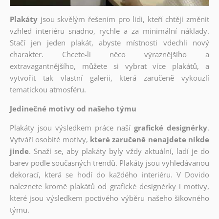
Plakáty
jsou skvělým řešením pro lidi, kteří chtějí změnit
vzhled interiéru snadno, rychle a za minimální náklady.
Stačí jen jeden plakát, abyste místnosti vdechli nový
charakter. Chcete-li něco výraznějšího a
extravagantnějšího, můžete si vybrat více plakátů, a
vytvořit tak vlastní galerii, která zaručeně vykouzlí
tematickou atmosféru.
Jedinečné motivy od našeho týmu
Plakáty jsou výsledkem práce naší
grafické designérky
.
Vytváří osobité motivy,
které zaručeně nenajdete nikde
jinde
. Snaží se, aby plakáty byly vždy aktuální, ladí je do
barev podle současných trendů. Plakáty jsou vyhledávanou
dekorací, která se hodí do každého interiéru. V Dovido
naleznete kromě plakátů od grafické designérky i motivy,
které jsou výsledkem poctivého výběru našeho šikovného
týmu.