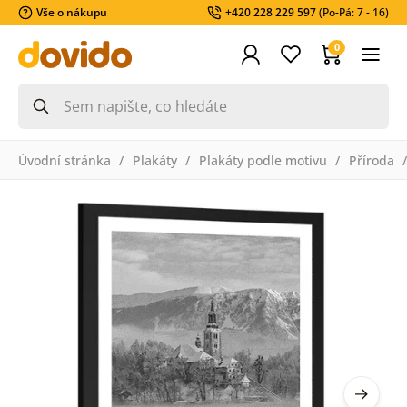
Vše o nákupu
+420 228 229 597
(Po-Pá: 7 - 16)
0
Úvodní stránka
Plakáty
Plakáty podle motivu
Příroda