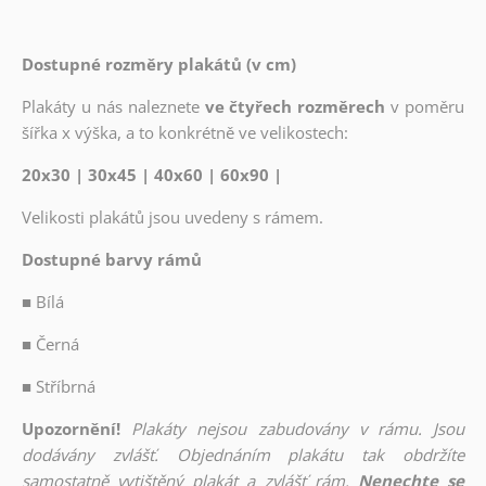
Dostupné rozměry plakátů (v cm)
Plakáty u nás naleznete
ve čtyřech rozměrech
v poměru
šířka x výška, a to konkrétně ve velikostech:
20x30 | 30x45 | 40x60 | 60x90 |
Velikosti plakátů jsou uvedeny s rámem.
Dostupné barvy rámů
■
Bílá
■
Černá
■
Stříbrná
Upozornění!
Plakáty nejsou zabudovány v rámu. Jsou
dodávány zvlášť. Objednáním plakátu tak obdržíte
samostatně vytištěný plakát a zvlášť rám.
Nenechte se