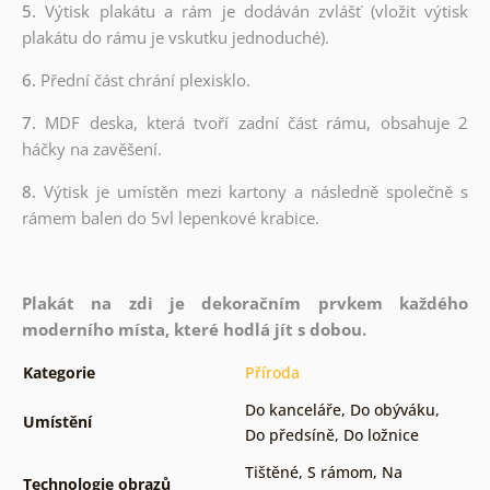
5.
Výtisk plakátu a rám je dodáván zvlášť (vložit výtisk
plakátu do rámu je vskutku jednoduché).
6.
Přední část chrání plexisklo.
7.
MDF deska, která tvoří zadní část rámu, obsahuje 2
háčky na zavěšení.
8.
Výtisk je umístěn mezi kartony a následně společně s
rámem balen do 5vl lepenkové krabice.
Plakát na zdi je dekoračním prvkem každého
moderního místa, které hodlá jít s dobou.
Kategorie
Příroda
Do kanceláře
,
Do obýváku
,
Umístění
Do předsíně
,
Do ložnice
Tištěné
,
S rámom
,
Na
Technologie obrazů