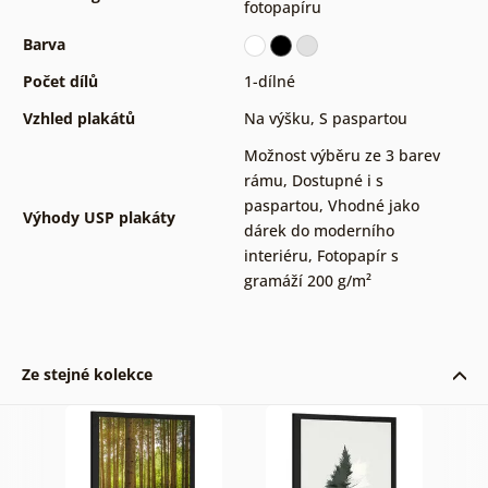
fotopapíru
Barva
Počet dílů
1-dílné
Vzhled plakátů
Na výšku
,
S paspartou
Možnost výběru ze 3 barev
rámu
,
Dostupné i s
paspartou
,
Vhodné jako
Výhody USP plakáty
dárek do moderního
interiéru
,
Fotopapír s
gramáží 200 g/m²
Ze stejné kolekce