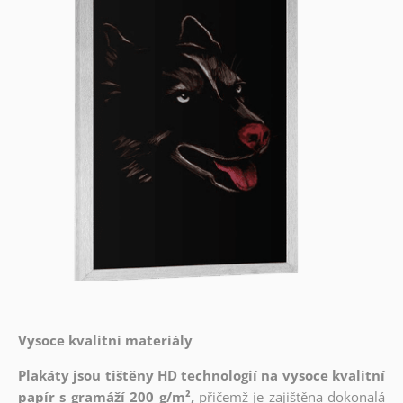
Vysoce kvalitní materiály
Plakáty jsou tištěny HD technologií na vysoce kvalitní
papír s gramáží 200 g/m²,
přičemž je zajištěna dokonalá