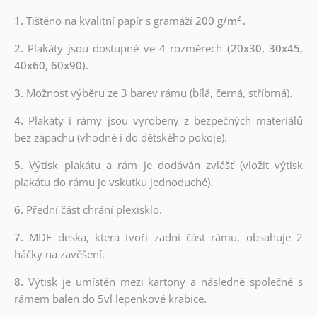
1.
Tištěno na kvalitní papír s gramáží
200 g/m²
.
2.
Plakáty jsou dostupné ve 4 rozměrech
(20x30, 30x45,
40x60, 60x90).
3.
Možnost výběru ze 3 barev rámu (bílá, černá, stříbrná).
4.
Plakáty i rámy jsou vyrobeny z bezpečných materiálů
bez zápachu (vhodné i do dětského pokoje).
5.
Výtisk plakátu a rám je dodáván zvlášť (vložit výtisk
plakátu do rámu je vskutku jednoduché).
6.
Přední část chrání plexisklo.
7.
MDF deska, která tvoří zadní část rámu, obsahuje 2
háčky na zavěšení.
8.
Výtisk je umístěn mezi kartony a následně společně s
rámem balen do 5vl lepenkové krabice.