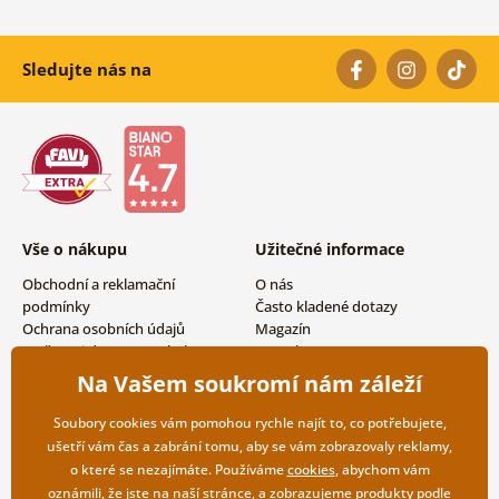
Sledujte nás na
Vše o nákupu
Užitečné informace
Obchodní a reklamační
O nás
podmínky
Často kladené dotazy
Ochrana osobních údajů
Magazín
Možnosti dopravy a platby
Kontakty
Vrácení zboží
Velkoobchodní spolupráce
Na Vašem soukromí nám záleží
Soubory cookies vám pomohou rychle najít to, co potřebujete,
ušetří vám čas a zabrání tomu, aby se vám zobrazovaly reklamy,
o které se nezajímáte. Používáme
cookies
, abychom vám
oznámili, že jste na naší stránce, a zobrazujeme produkty podle