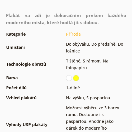
Plakát na zdi je dekoračním prvkem každého
moderního místa, které hodlá jít s dobou.
Kategorie
Příroda
Do obýváku
,
Do předsíně
,
Do
Umístění
ložnice
Tištěné
,
S rámom
,
Na
Technologie obrazů
fotopapíru
Barva
Počet dílů
1-dílné
Vzhled plakátů
Na výšku
,
S paspartou
Možnost výběru ze 3 barev
rámu
,
Dostupné i s
paspartou
,
Vhodné jako
Výhody USP plakáty
dárek do moderního