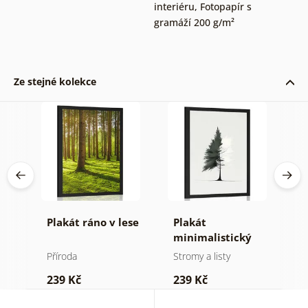
interiéru
,
Fotopapír s
gramáží 200 g/m²
Ze stejné kolekce
né
Plakát ráno v lese
Plakát
P
minimalistický
v
jehličnatý strom
Příroda
Stromy a listy
P
239 Kč
239 Kč
1