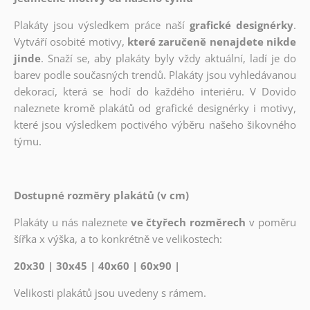
Plakáty jsou výsledkem práce naší
grafické designérky
.
Vytváří osobité motivy,
které zaručeně nenajdete nikde
jinde
. Snaží se, aby plakáty byly vždy aktuální, ladí je do
barev podle současných trendů. Plakáty jsou vyhledávanou
dekorací, která se hodí do každého interiéru. V Dovido
naleznete kromě plakátů od grafické designérky i motivy,
které jsou výsledkem poctivého výběru našeho šikovného
týmu.
Dostupné rozměry plakátů (v cm)
Plakáty u nás naleznete
ve čtyřech rozměrech
v poměru
šířka x výška, a to konkrétně ve velikostech:
20x30 | 30x45 | 40x60 | 60x90 |
Velikosti plakátů jsou uvedeny s rámem.