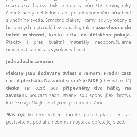
reprodukce barev. Tisk je odolný vůči UV záření, díky
čemuž barvy neblednou ani po dlouhodobém působení
slunečního světla. Samotné plakáty i rámy jsou vyrobeny z
bezpečných materiálů bez zápachu, takže
jsou vhodné do
každé místnosti,
ložnice nebo
do dětského pokoje.
Plakáty i přes kvalitní materiály nedoporučujeme
umisťovat na místa s vysokou vlhkostí.
Jednoduché zavěšení
Plakáty jsou dodávány zvlášť s rámem. Přední část
chrání
plexisklo. Na zadní straně je MDF
(dřevovláknitá)
deska,
na které jsou
připevněny dva háčky na
zavěšení.
Součástí zadní strany jsou spony (flexi hroty),
které se využívají k zachycení plakátu do rámu.
Náš tip:
Moderní vzhled docílíte, pokud plakát jen tak
postavíte na podlahu nebo na nábytek a opřete jej o zeď.