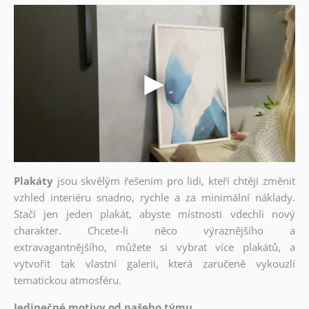
Plakáty
jsou skvělým řešením pro lidi, kteří chtějí změnit
vzhled interiéru snadno, rychle a za minimální náklady.
Stačí jen jeden plakát, abyste místnosti vdechli nový
charakter. Chcete-li něco výraznějšího a
extravagantnějšího, můžete si vybrat více plakátů, a
vytvořit tak vlastní galerii, která zaručeně vykouzlí
tematickou atmosféru.
Jedinečné motivy od našeho týmu