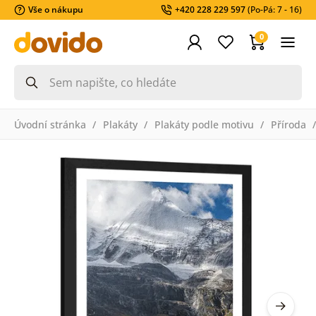
Vše o nákupu
+420 228 229 597
(Po-Pá: 7 - 16)
0
Úvodní stránka
Plakáty
Plakáty podle motivu
Příroda