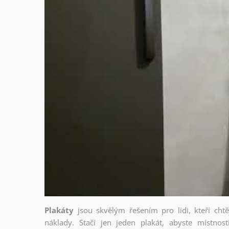
Plakáty
jsou skvělým řešením pro lidi, kteří cht
náklady. Stačí jen jeden plakát, abyste místnost