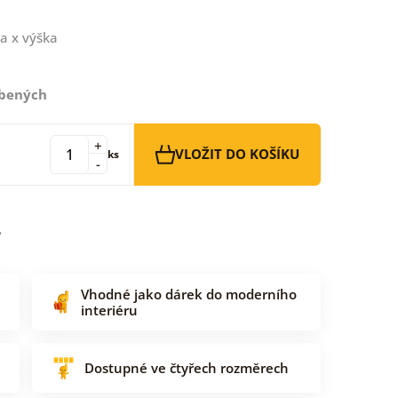
a x výška
íbených
+
VLOŽIT DO KOŠÍKU
ks
-
Vhodné jako dárek do moderního
interiéru
Dostupné ve čtyřech rozměrech