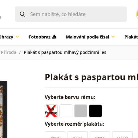
0
Obrazy
Fotoobraz 📤
Malování podle čísel
Plaká
Příroda
Plakát s paspartou mlhavý podzimní les
Plakát s paspartou m
Vyberte barvu rámu:
Vyberte rozměr plakátu:
20x30
30x45
40x60
60x90