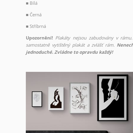
■
Bílá
■
Černá
■
Stříbrná
Upozornění!
Plakáty nejsou zabudovány v rámu.
samostatně vytištěný plakát a zvlášť rám.
Nenech
jednoduché. Zvládne to opravdu každý!