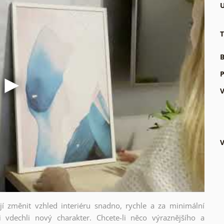
U
T
B
P
V
V
ějí změnit vzhled interiéru snadno, rychle a za minimální
i vdechli nový charakter. Chcete-li něco výraznějšího a