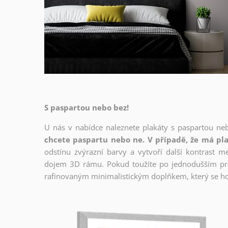
S paspartou nebo bez!
U nás v nabídce naleznete plakáty s paspartou ne
chcete paspartu nebo ne. V případě, že má pla
odstínu zvýrazní barvy a vytvoří další kontrast 
dojem 3D rámu. Pokud toužíte po jednodušším prov
rafinovaným minimalistickým doplňkem, který se ho