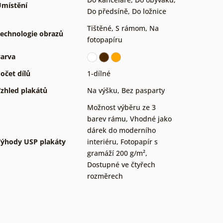
místění
Do předsíně
,
Do ložnice
Tištěné
,
S rámom
,
Na
echnologie obrazů
fotopapíru
arva
očet dílů
1-dílné
zhled plakátů
Na výšku
,
Bez pasparty
Možnost výběru ze 3
barev rámu
,
Vhodné jako
dárek do moderního
ýhody USP plakáty
interiéru
,
Fotopapír s
gramáží 200 g/m²
,
Dostupné ve čtyřech
rozměrech