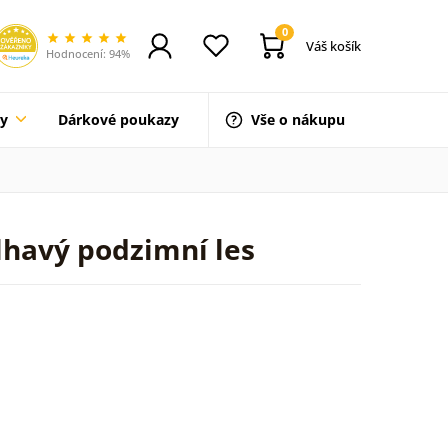
0
Váš košík
Hodnocení: 94%
ty
Dárkové poukazy
Vše o nákupu
lhavý podzimní les