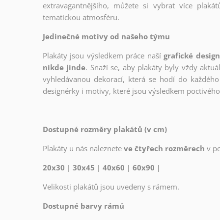
extravagantnějšího, můžete si vybrat více plakátů
tematickou atmosféru.
Jedinečné motivy od našeho týmu
Plakáty jsou výsledkem práce naší
grafické desig
nikde jinde
. Snaží se, aby plakáty byly vždy aktuá
vyhledávanou dekorací, která se hodí do každého 
designérky i motivy, které jsou výsledkem poctivé
Dostupné rozměry plakátů (v cm)
Plakáty u nás naleznete
ve čtyřech rozměrech
v p
20x30 | 30x45 | 40x60 | 60x90 |
Velikosti plakátů jsou uvedeny s rámem.
Dostupné barvy rámů