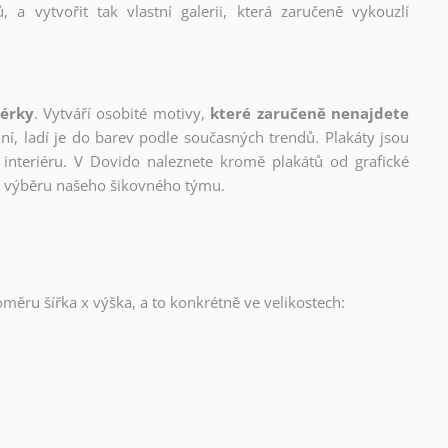
, a vytvořit tak vlastní galerii, která zaručeně vykouzlí
nérky
. Vytváří osobité motivy,
které zaručeně nenajdete
lní, ladí je do barev podle současných trendů. Plakáty jsou
interiéru. V Dovido naleznete kromě plakátů od grafické
ho výběru našeho šikovného týmu.
oměru šířka x výška, a to konkrétně ve velikostech: