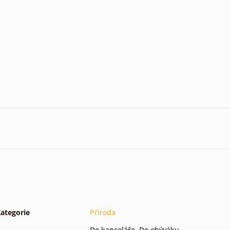
ategorie
Příroda
Do kanceláře
,
Do obýváku
,