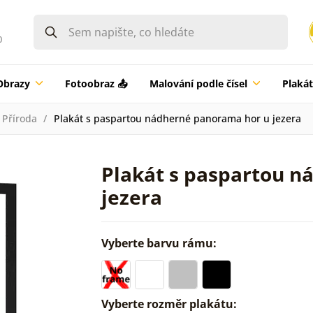
0
Obrazy
Fotoobraz 📤
Malování podle čísel
Plaká
Příroda
Plakát s paspartou nádherné panorama hor u jezera
Plakát s paspartou 
jezera
Vyberte barvu rámu:
Vyberte rozměr plakátu: