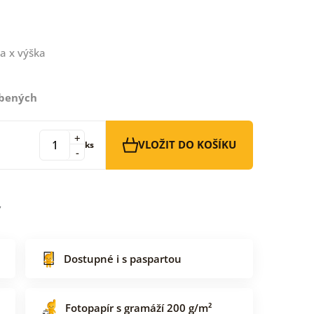
a x výška
íbených
+
VLOŽIT DO KOŠÍKU
ks
-
Dostupné i s paspartou
Fotopapír s gramáží 200 g/m²