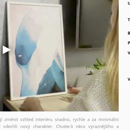
U
T
B
P
V
V
ějí změnit vzhled interiéru snadno, rychle a za minimální
i vdechli nový charakter. Chcete-li něco výraznějšího a