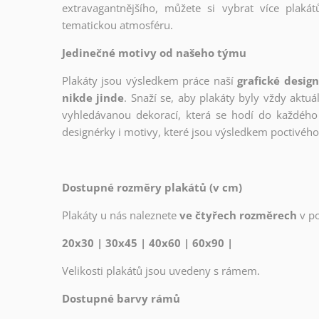
extravagantnějšího, můžete si vybrat více plakátů
tematickou atmosféru.
Jedinečné motivy od našeho týmu
Plakáty jsou výsledkem práce naší
grafické desig
nikde jinde
. Snaží se, aby plakáty byly vždy aktuá
vyhledávanou dekorací, která se hodí do každého 
designérky i motivy, které jsou výsledkem poctivé
Dostupné rozměry plakátů (v cm)
Plakáty u nás naleznete
ve čtyřech rozměrech
v p
20x30 | 30x45 | 40x60 | 60x90 |
Velikosti plakátů jsou uvedeny s rámem.
Dostupné barvy rámů