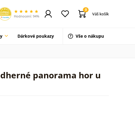
0
Váš košík
Hodnocení: 94%
ty
Dárkové poukazy
Vše o nákupu
nádherné panorama hor u