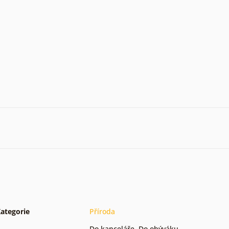
ategorie
Příroda
Do kanceláře
,
Do obýváku
,