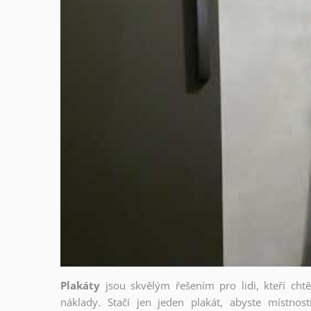
Plakáty
jsou skvělým řešením pro lidi, kteří cht
náklady. Stačí jen jeden plakát, abyste místnost