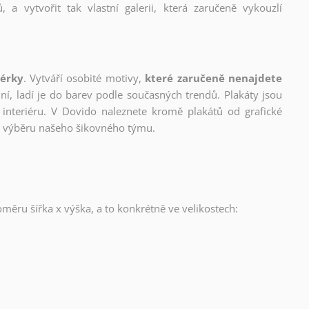
, a vytvořit tak vlastní galerii, která zaručeně vykouzlí
nérky
. Vytváří osobité motivy,
které zaručeně nenajdete
lní, ladí je do barev podle současných trendů. Plakáty jsou
interiéru. V Dovido naleznete kromě plakátů od grafické
ho výběru našeho šikovného týmu.
oměru šířka x výška, a to konkrétně ve velikostech: