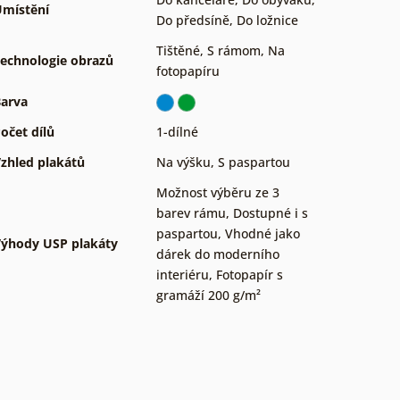
místění
Do předsíně
,
Do ložnice
Tištěné
,
S rámom
,
Na
echnologie obrazů
fotopapíru
arva
očet dílů
1-dílné
zhled plakátů
Na výšku
,
S paspartou
Možnost výběru ze 3
barev rámu
,
Dostupné i s
paspartou
,
Vhodné jako
ýhody USP plakáty
dárek do moderního
interiéru
,
Fotopapír s
gramáží 200 g/m²