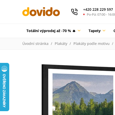
+420 228 229 597
Po-Pá: 07:00 - 16:0
Totální výprodej až -70 % 🔥
Tapety
Úvodní stránka
Plakáty
Plakáty podle motivu