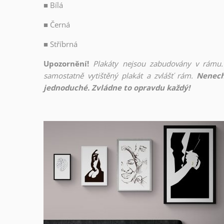
■
Bílá
■
Černá
■
Stříbrná
Upozornění!
Plakáty nejsou zabudovány v rámu.
samostatně vytištěný plakát a zvlášť rám.
Nenech
jednoduché. Zvládne to opravdu každý!