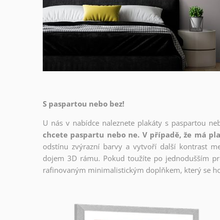
S paspartou nebo bez!
U nás v nabídce naleznete plakáty s paspartou ne
chcete paspartu nebo ne. V případě, že má pla
odstínu zvýrazní barvy a vytvoří další kontrast 
dojem 3D rámu. Pokud toužíte po jednodušším prov
rafinovaným minimalistickým doplňkem, který se ho