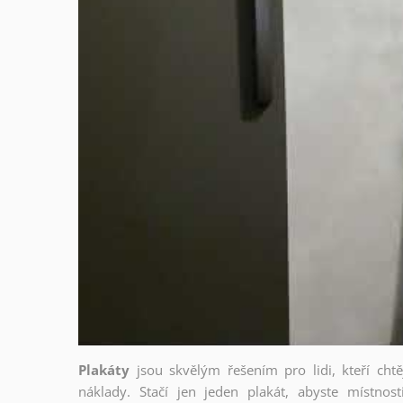
Plakáty
jsou skvělým řešením pro lidi, kteří cht
náklady. Stačí jen jeden plakát, abyste místnost