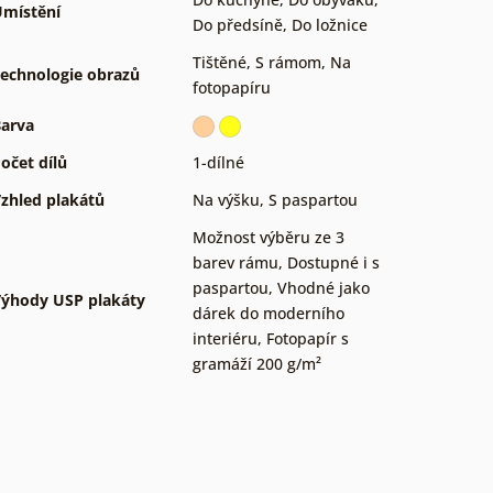
místění
Do předsíně
,
Do ložnice
Tištěné
,
S rámom
,
Na
echnologie obrazů
fotopapíru
arva
očet dílů
1-dílné
zhled plakátů
Na výšku
,
S paspartou
Možnost výběru ze 3
barev rámu
,
Dostupné i s
paspartou
,
Vhodné jako
ýhody USP plakáty
dárek do moderního
interiéru
,
Fotopapír s
gramáží 200 g/m²