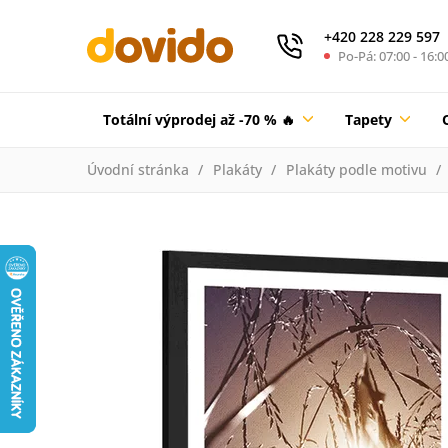
+420 228 229 597
Po-Pá: 07:00 - 16:0
Totální výprodej až -70 % 🔥
Tapety
Úvodní stránka
Plakáty
Plakáty podle motivu