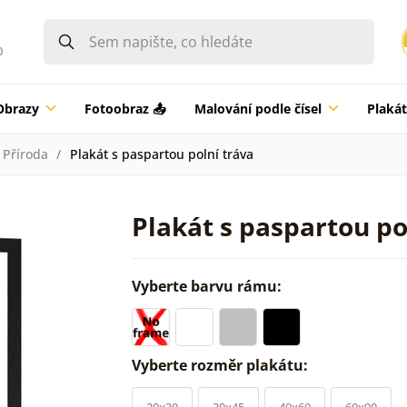
0
Obrazy
Fotoobraz 📤
Malování podle čísel
Plaká
Příroda
Plakát s paspartou polní tráva
Plakát s paspartou po
Vyberte barvu rámu:
Vyberte rozměr plakátu:
20x30
30x45
40x60
60x90