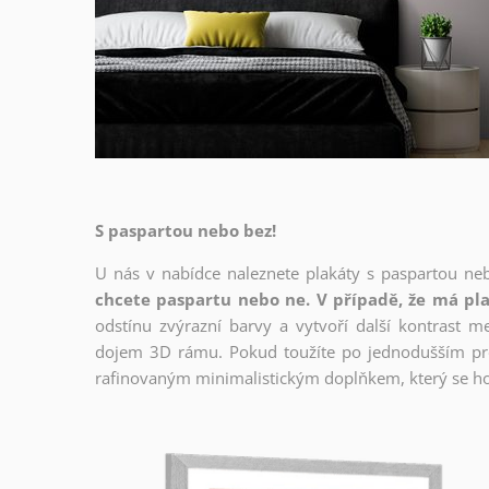
S paspartou nebo bez!
U nás v nabídce naleznete plakáty s paspartou ne
chcete paspartu nebo ne. V případě, že má pla
odstínu zvýrazní barvy a vytvoří další kontrast 
dojem 3D rámu. Pokud toužíte po jednodušším prov
rafinovaným minimalistickým doplňkem, který se ho