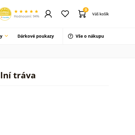
0
Váš košík
Hodnocení: 94%
ty
Dárkové poukazy
Vše o nákupu
lní tráva