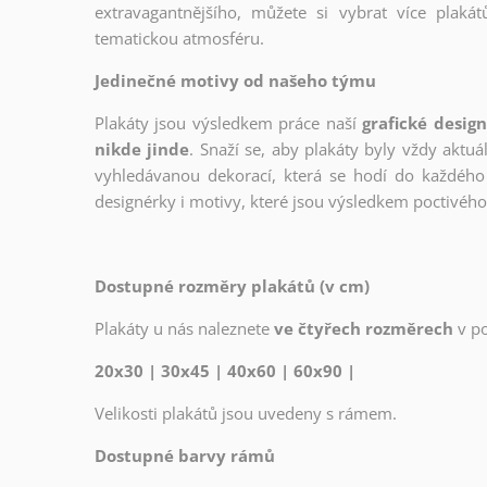
extravagantnějšího, můžete si vybrat více plakátů
tematickou atmosféru.
Jedinečné motivy od našeho týmu
Plakáty jsou výsledkem práce naší
grafické desig
nikde jinde
. Snaží se, aby plakáty byly vždy aktuá
vyhledávanou dekorací, která se hodí do každého 
designérky i motivy, které jsou výsledkem poctivé
Dostupné rozměry plakátů (v cm)
Plakáty u nás naleznete
ve čtyřech rozměrech
v p
20x30 | 30x45 | 40x60 | 60x90 |
Velikosti plakátů jsou uvedeny s rámem.
Dostupné barvy rámů