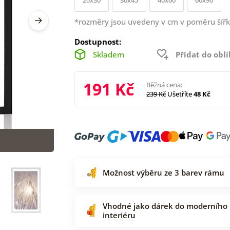
*rozměry jsou uvedeny v cm v poměru šířk
Dostupnost:
Skladem
Přidat do obl
191 Kč
Běžná cena:
239 Kč
Ušetříte
48 Kč
Možnost výběru ze 3 barev rámu
Vhodné jako dárek do moderního
interiéru