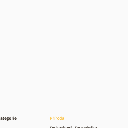
ategorie
Příroda
Do kuchyně
,
Do obýváku
,