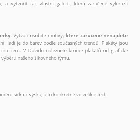
, a vytvořit tak vlastní galerii, která zaručeně vykouzlí
nérky
. Vytváří osobité motivy,
které zaručeně nenajdete
lní, ladí je do barev podle současných trendů. Plakáty jsou
interiéru. V Dovido naleznete kromě plakátů od grafické
ho výběru našeho šikovného týmu.
oměru šířka x výška, a to konkrétně ve velikostech: