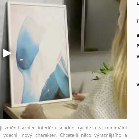
U
T
B
P
V
V
ějí změnit vzhled interiéru snadno, rychle a za minimální
i vdechli nový charakter. Chcete-li něco výraznějšího a