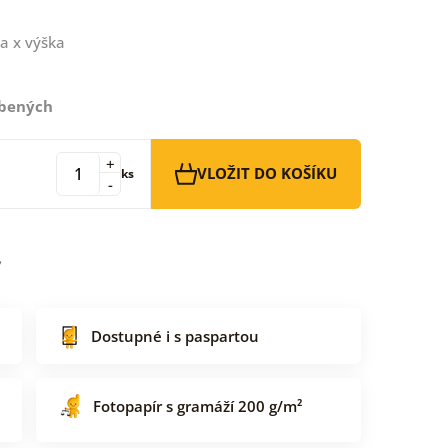
a x výška
íbených
+
VLOŽIT DO KOŠÍKU
ks
-
Dostupné i s paspartou
Fotopapír s gramáží 200 g/m²