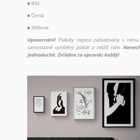
■
Bílá
■
Černá
■
Stříbrná
Upozornění!
Plakáty nejsou zabudovány v rámu.
samostatně vytištěný plakát a zvlášť rám.
Nenech
jednoduché. Zvládne to opravdu každý!