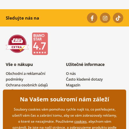
Sledujte nás na
Vše o nákupu
Užitečné informace
Obchodní a reklamační
O nás
podmínky
Často kladené dotazy
Ochrana osobních údajů
Magazín
Možnosti dopravy a platby
Kontakty
Vrácení zboží
Velkoobchodní spolupráce
Na Vašem soukromí nám záleží
Soubory cookies vám pomohou rychle najít to, co potřebujete,
ušetří vám čas a zabrání tomu, aby se vám zobrazovaly reklamy,
o které se nezajímáte. Používáme
cookies
, abychom vám
oznámili, že jste na naší stránce, a zobrazujeme produkty podle