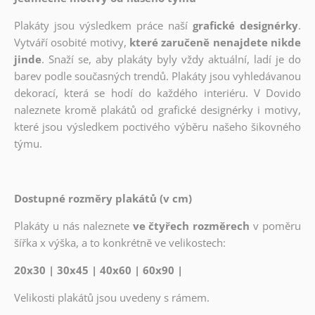
Plakáty jsou výsledkem práce naší
grafické designérky
.
Vytváří osobité motivy,
které zaručeně nenajdete nikde
jinde
. Snaží se, aby plakáty byly vždy aktuální, ladí je do
barev podle současných trendů. Plakáty jsou vyhledávanou
dekorací, která se hodí do každého interiéru. V Dovido
naleznete kromě plakátů od grafické designérky i motivy,
které jsou výsledkem poctivého výběru našeho šikovného
týmu.
Dostupné rozměry plakátů (v cm)
Plakáty u nás naleznete
ve čtyřech rozměrech
v poměru
šířka x výška, a to konkrétně ve velikostech:
20x30 | 30x45 | 40x60 | 60x90 |
Velikosti plakátů jsou uvedeny s rámem.