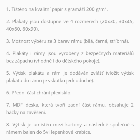
1.
Tištěno na kvalitní papír s gramáží
200 g/m²
.
2.
Plakáty jsou dostupné ve 4 rozměrech
(20x30, 30x45,
40x60, 60x90).
3.
Možnost výběru ze 3 barev rámu (bílá, černá, stříbrná).
4.
Plakáty i rámy jsou vyrobeny z bezpečných materiálů
bez zápachu (vhodné i do dětského pokoje).
5.
Výtisk plakátu a rám je dodáván zvlášť (vložit výtisk
plakátu do rámu je vskutku jednoduché).
6.
Přední část chrání plexisklo.
7.
MDF deska, která tvoří zadní část rámu, obsahuje 2
háčky na zavěšení.
8.
Výtisk je umístěn mezi kartony a následně společně s
rámem balen do 5vl lepenkové krabice.