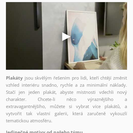
Plakáty
jsou skvělým řešením pro lidi, kteří chtějí změnit
vzhled interiéru snadno, rychle a za minimální náklady.
Stačí jen jeden plakát, abyste místnosti vdechli nový
charakter. Chcete-li něco výraznějšího a
extravagantnějšího, můžete si vybrat více plakátů, a
vytvořit tak vlastní galerii, která zaručeně vykouzlí
tematickou atmosféru.
Jedinečné motivy od našeho týmu