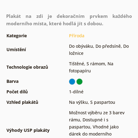
Plakát na zdi je dekoračním prvkem každého
moderního místa, které hodlá jít s dobou.
Kategorie
Příroda
Do obýváku
,
Do předsíně
,
Do
Umístění
ložnice
Tištěné
,
S rámom
,
Na
Technologie obrazů
fotopapíru
Barva
Počet dílů
1-dílné
Vzhled plakátů
Na výšku
,
S paspartou
Možnost výběru ze 3 barev
rámu
,
Dostupné i s
paspartou
,
Vhodné jako
Výhody USP plakáty
dárek do moderního