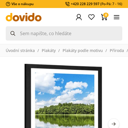
Vše o nákupu
+420 228 229 597
(Po-Pá: 7 - 16)
0
Úvodní stránka
Plakáty
Plakáty podle motivu
Příroda