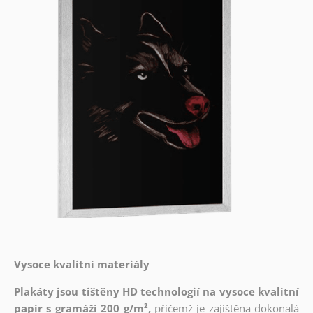
Vysoce kvalitní materiály
Plakáty jsou tištěny HD technologií na vysoce kvalitní
papír s gramáží 200 g/m²,
přičemž je zajištěna dokonalá