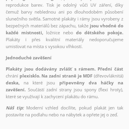
reprodukce barev. Tisk je odolný vůči UV záření, díky
čemuž barvy neblednou ani po dlouhodobém působení
slunečního světla. Samotné plakáty i rámy jsou vyrobeny z
bezpečných materiálů bez zápachu, takže
jsou vhodné do
každé místnosti,
ložnice nebo
do dětského pokoje.
Plakáty i přes kvalitní materiály nedoporučujeme
umisťovat na místa s vysokou vlhkostí.
Jednoduché zavěšení
Plakáty jsou dodávány zvlášť s rámem. Přední část
chrání
plexisklo. Na zadní straně je MDF
(dřevovláknitá)
deska,
na které jsou
připevněny dva háčky na
zavěšení.
Součástí zadní strany jsou spony (flexi hroty),
které se využívají k zachycení plakátu do rámu.
Náš tip:
Moderní vzhled docílíte, pokud plakát jen tak
postavíte na podlahu nebo na nábytek a opřete jej o zeď.