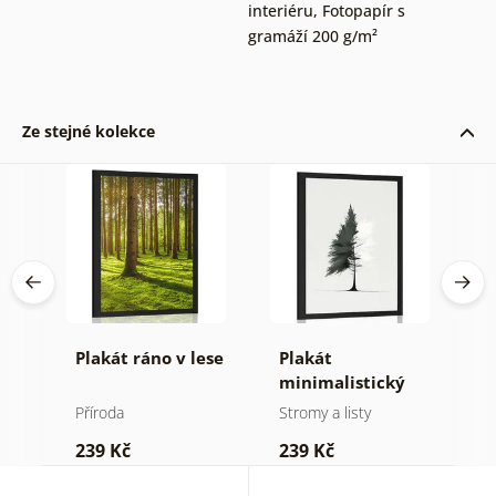
interiéru
,
Fotopapír s
gramáží 200 g/m²
Ze stejné kolekce
né
Plakát ráno v lese
Plakát
P
minimalistický
v
jehličnatý strom
Příroda
Stromy a listy
P
239 Kč
239 Kč
1