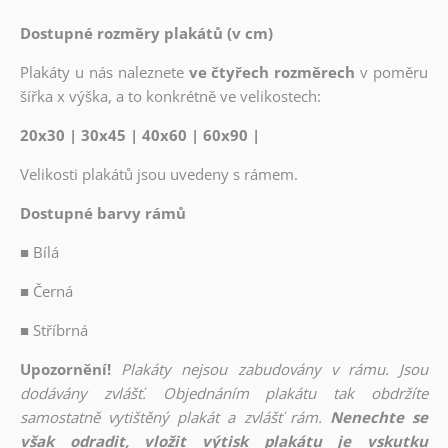
Dostupné rozměry plakátů (v cm)
Plakáty u nás naleznete
ve čtyřech rozměrech
v poměru
šířka x výška, a to konkrétně ve velikostech:
20x30 | 30x45 | 40x60 | 60x90 |
Velikosti plakátů jsou uvedeny s rámem.
Dostupné barvy rámů
■
Bílá
■
Černá
■
Stříbrná
Upozornění!
Plakáty nejsou zabudovány v rámu. Jsou
dodávány zvlášť. Objednáním plakátu tak obdržíte
samostatně vytištěný plakát a zvlášť rám.
Nenechte se
však odradit, vložit výtisk plakátu je vskutku