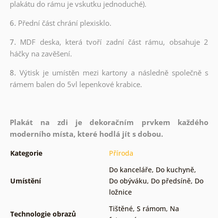
plakátu do rámu je vskutku jednoduché).
6.
Přední část chrání plexisklo.
7.
MDF deska, která tvoří zadní část rámu, obsahuje 2
háčky na zavěšení.
8.
Výtisk je umístěn mezi kartony a následně společně s
rámem balen do 5vl lepenkové krabice.
Plakát na zdi je dekoračním prvkem každého
moderního místa, které hodlá jít s dobou.
Kategorie
Příroda
Do kanceláře
,
Do kuchyně
,
Umístění
Do obýváku
,
Do předsíně
,
Do
ložnice
Tištěné
,
S rámom
,
Na
Technologie obrazů