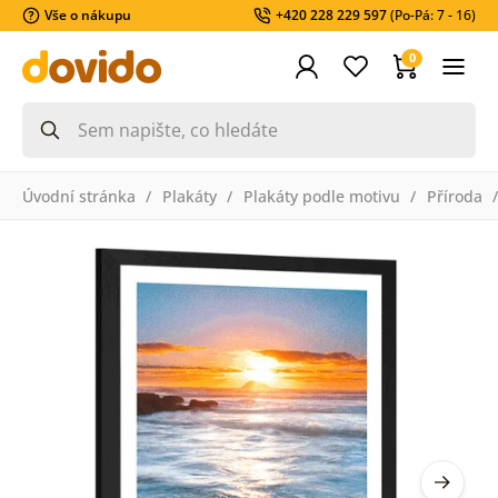
Vše o nákupu
+420 228 229 597
(Po-Pá: 7 - 16)
0
Úvodní stránka
Plakáty
Plakáty podle motivu
Příroda