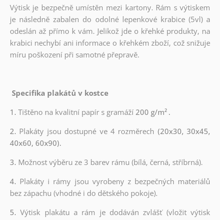
Výtisk je bezpečně umístěn mezi kartony. Rám s výtiskem
je následně zabalen do odolné lepenkové krabice (5vl) a
odeslán až přímo k vám. Jelikož jde o křehké produkty, na
krabici nechybí ani informace o křehkém zboží, což snižuje
míru poškození při samotné přepravě.
Specifika plakátů v kostce
1.
Tištěno na kvalitní papír s gramáží
200 g/m²
.
2.
Plakáty jsou dostupné ve 4 rozměrech
(20x30, 30x45,
40x60, 60x90).
3.
Možnost výběru ze 3 barev rámu (bílá, černá, stříbrná).
4.
Plakáty i rámy jsou vyrobeny z bezpečných materiálů
bez zápachu (vhodné i do dětského pokoje).
5.
Výtisk plakátu a rám je dodáván zvlášť (vložit výtisk