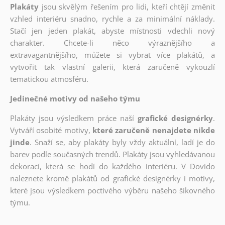
Plakáty
jsou skvělým řešením pro lidi, kteří chtějí změnit
vzhled interiéru snadno, rychle a za minimální náklady.
Stačí jen jeden plakát, abyste místnosti vdechli nový
charakter. Chcete-li něco výraznějšího a
extravagantnějšího, můžete si vybrat více plakátů, a
vytvořit tak vlastní galerii, která zaručeně vykouzlí
tematickou atmosféru.
Jedinečné motivy od našeho týmu
Plakáty jsou výsledkem práce naší
grafické designérky
.
Vytváří osobité motivy,
které zaručeně nenajdete nikde
jinde
. Snaží se, aby plakáty byly vždy aktuální, ladí je do
barev podle současných trendů. Plakáty jsou vyhledávanou
dekorací, která se hodí do každého interiéru. V Dovido
naleznete kromě plakátů od grafické designérky i motivy,
které jsou výsledkem poctivého výběru našeho šikovného
týmu.