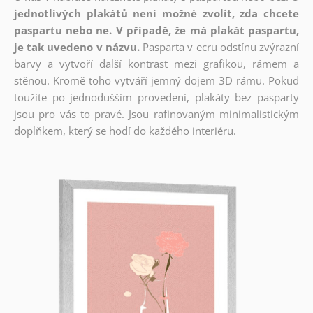
jednotlivých plakátů není možné zvolit, zda chcete
paspartu nebo ne. V případě, že má plakát paspartu,
je tak uvedeno v názvu.
Pasparta v ecru odstínu zvýrazní
barvy a vytvoří další kontrast mezi grafikou, rámem a
stěnou. Kromě toho vytváří jemný dojem 3D rámu. Pokud
toužíte po jednodušším provedení, plakáty bez pasparty
jsou pro vás to pravé. Jsou rafinovaným minimalistickým
doplňkem, který se hodí do každého interiéru.