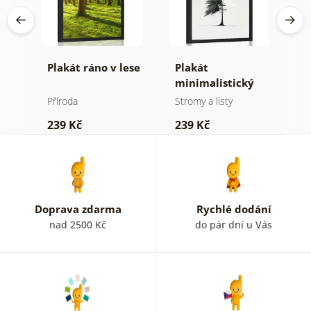
Plakát ráno v lese
Plakát
P
minimalistický
v
jehličnatý strom
Příroda
Stromy a listy
P
239 Kč
239 Kč
1
Doprava zdarma
Rychlé dodání
nad 2500 Kč
do pár dní u Vás