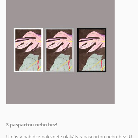
S paspartou nebo bez!
U nás v nabídce naleznete plakáty s paspartou nebo bez.
U