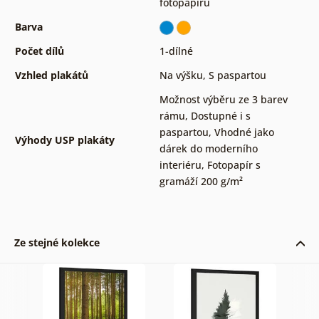
fotopapíru
Barva
Počet dílů
1-dílné
Vzhled plakátů
Na výšku
,
S paspartou
Možnost výběru ze 3 barev
rámu
,
Dostupné i s
paspartou
,
Vhodné jako
Výhody USP plakáty
dárek do moderního
interiéru
,
Fotopapír s
gramáží 200 g/m²
Ze stejné kolekce