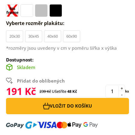
Vyberte rozměr plakátu:
20x30
30x45
40x60
60x90
*rozměry jsou uvedeny v cm v poměru šířka x výška
Dostupnost:
Skladem
Přidat do oblíbených
191 Kč
+
239 Kč
Ušetříte
48 Kč
ks
-
VLOŽIT DO KOŠÍKU