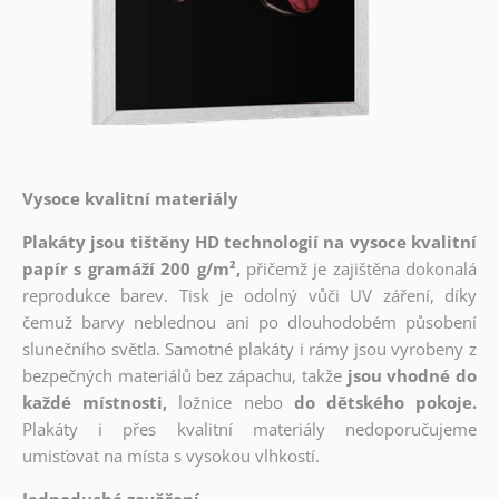
Vysoce kvalitní materiály
Plakáty jsou tištěny HD technologií na vysoce kvalitní
papír s gramáží 200 g/m²,
přičemž je zajištěna dokonalá
reprodukce barev. Tisk je odolný vůči UV záření, díky
čemuž barvy neblednou ani po dlouhodobém působení
slunečního světla. Samotné plakáty i rámy jsou vyrobeny z
bezpečných materiálů bez zápachu, takže
jsou vhodné do
každé místnosti,
ložnice nebo
do dětského pokoje.
Plakáty i přes kvalitní materiály nedoporučujeme
umisťovat na místa s vysokou vlhkostí.