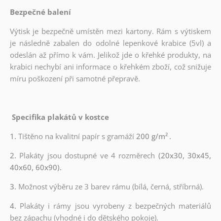
Bezpečné balení
Výtisk je bezpečně umístěn mezi kartony. Rám s výtiskem
je následně zabalen do odolné lepenkové krabice (5vl) a
odeslán až přímo k vám. Jelikož jde o křehké produkty, na
krabici nechybí ani informace o křehkém zboží, což snižuje
míru poškození při samotné přepravě.
Specifika plakátů v kostce
1.
Tištěno na kvalitní papír s gramáží
200 g/m²
.
2.
Plakáty jsou dostupné ve 4 rozměrech
(20x30, 30x45,
40x60, 60x90).
3.
Možnost výběru ze 3 barev rámu (bílá, černá, stříbrná).
4.
Plakáty i rámy jsou vyrobeny z bezpečných materiálů
bez zápachu (vhodné i do dětského pokoje).