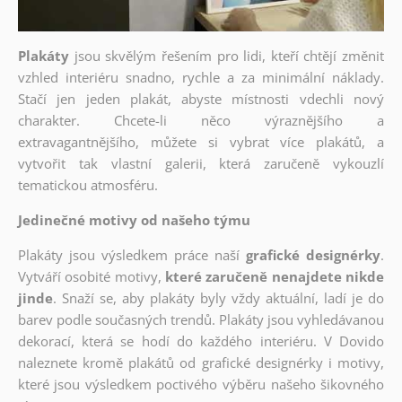
Plakáty
jsou skvělým řešením pro lidi, kteří chtějí změnit
vzhled interiéru snadno, rychle a za minimální náklady.
Stačí jen jeden plakát, abyste místnosti vdechli nový
charakter. Chcete-li něco výraznějšího a
extravagantnějšího, můžete si vybrat více plakátů, a
vytvořit tak vlastní galerii, která zaručeně vykouzlí
tematickou atmosféru.
Jedinečné motivy od našeho týmu
Plakáty jsou výsledkem práce naší
grafické designérky
.
Vytváří osobité motivy,
které zaručeně nenajdete nikde
jinde
. Snaží se, aby plakáty byly vždy aktuální, ladí je do
barev podle současných trendů. Plakáty jsou vyhledávanou
dekorací, která se hodí do každého interiéru. V Dovido
naleznete kromě plakátů od grafické designérky i motivy,
které jsou výsledkem poctivého výběru našeho šikovného