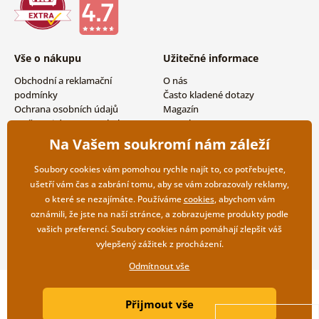
Vše o nákupu
Užitečné informace
Obchodní a reklamační
O nás
podmínky
Často kladené dotazy
Ochrana osobních údajů
Magazín
Možnosti dopravy a platby
Kontakty
Vrácení zboží
Velkoobchodní spolupráce
Na Vašem soukromí nám záleží
Soubory cookies vám pomohou rychle najít to, co potřebujete,
ušetří vám čas a zabrání tomu, aby se vám zobrazovaly reklamy,
o které se nezajímáte. Používáme
cookies
, abychom vám
oznámili, že jste na naší stránce, a zobrazujeme produkty podle
vašich preferencí. Soubory cookies nám pomáhají zlepšit váš
vylepšený zážitek z procházení.
Odmítnout vše
Copyright ©2019 © Dovido.cz.
Přijmout vše
Webdesign
Litvanyi.sk
| E-shop vytvořila