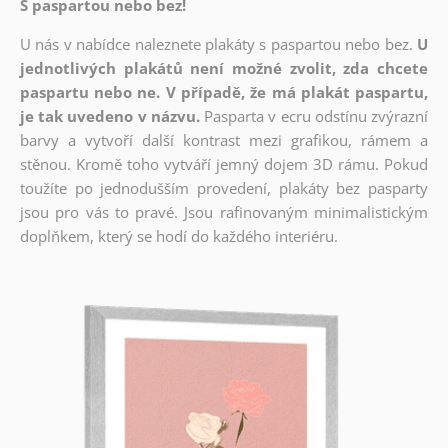
S paspartou nebo bez!
U nás v nabídce naleznete plakáty s paspartou nebo bez.
U
jednotlivých plakátů není možné zvolit, zda chcete
paspartu nebo ne. V případě, že má plakát paspartu,
je tak uvedeno v názvu.
Pasparta v ecru odstínu zvýrazní
barvy a vytvoří další kontrast mezi grafikou, rámem a
stěnou. Kromě toho vytváří jemný dojem 3D rámu. Pokud
toužíte po jednodušším provedení, plakáty bez pasparty
jsou pro vás to pravé. Jsou rafinovaným minimalistickým
doplňkem, který se hodí do každého interiéru.