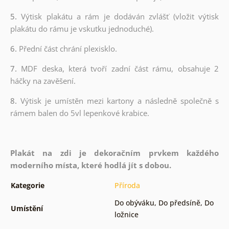
5.
Výtisk plakátu a rám je dodáván zvlášť (vložit výtisk
plakátu do rámu je vskutku jednoduché).
6.
Přední část chrání plexisklo.
7.
MDF deska, která tvoří zadní část rámu, obsahuje 2
háčky na zavěšení.
8.
Výtisk je umístěn mezi kartony a následně společně s
rámem balen do 5vl lepenkové krabice.
Plakát na zdi je dekoračním prvkem každého
moderního místa, které hodlá jít s dobou.
Kategorie
Příroda
Do obýváku
,
Do předsíně
,
Do
Umístění
ložnice