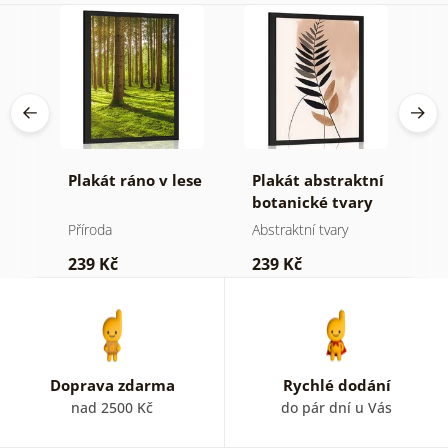
Plakát ráno v lese
Plakát abstraktní
P
botanické tvary
m
kapradina
j
Příroda
Abstraktní tvary
St
239 Kč
239 Kč
2
Doprava zdarma
Rychlé dodání
nad 2500 Kč
do pár dní u Vás