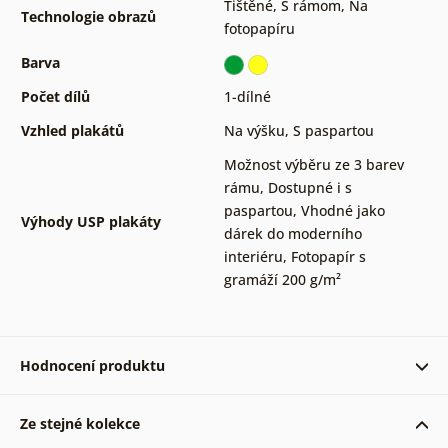
Tištěné
,
S rámom
,
Na
Technologie obrazů
fotopapíru
Barva
Počet dílů
1-dílné
Vzhled plakátů
Na výšku
,
S paspartou
Možnost výběru ze 3 barev
rámu
,
Dostupné i s
paspartou
,
Vhodné jako
Výhody USP plakáty
dárek do moderního
interiéru
,
Fotopapír s
gramáží 200 g/m²
Hodnocení produktu
Ze stejné kolekce
Ověřený zákazník 21. 01. 2024