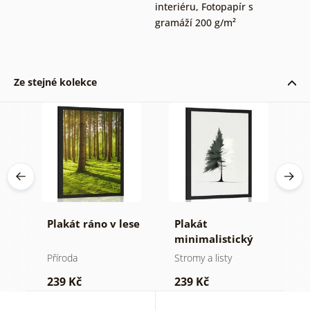
interiéru
,
Fotopapír s
gramáží 200 g/m²
Ze stejné kolekce
né
Plakát ráno v lese
Plakát
P
minimalistický
v
jehličnatý strom
Příroda
Stromy a listy
P
239 Kč
239 Kč
1