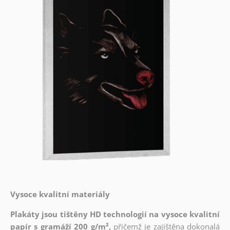
Vysoce kvalitní materiály
Plakáty jsou tištěny HD technologií na vysoce kvalitní
papír s gramáží 200 g/m²,
přičemž je zajištěna dokonalá