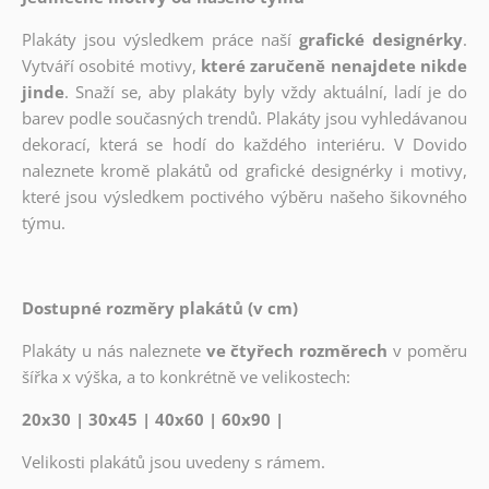
Plakáty jsou výsledkem práce naší
grafické designérky
.
Vytváří osobité motivy,
které zaručeně nenajdete nikde
jinde
. Snaží se, aby plakáty byly vždy aktuální, ladí je do
barev podle současných trendů. Plakáty jsou vyhledávanou
dekorací, která se hodí do každého interiéru. V Dovido
naleznete kromě plakátů od grafické designérky i motivy,
které jsou výsledkem poctivého výběru našeho šikovného
týmu.
Dostupné rozměry plakátů (v cm)
Plakáty u nás naleznete
ve čtyřech rozměrech
v poměru
šířka x výška, a to konkrétně ve velikostech:
20x30 | 30x45 | 40x60 | 60x90 |
Velikosti plakátů jsou uvedeny s rámem.