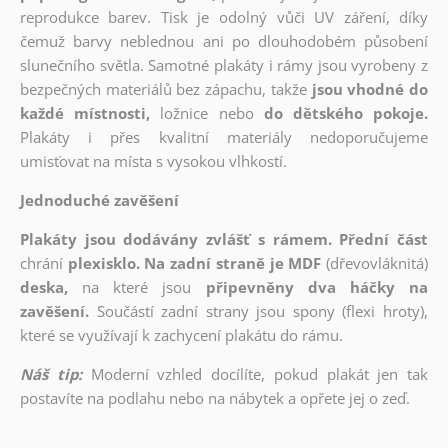
reprodukce barev. Tisk je odolný vůči UV záření, díky
čemuž barvy neblednou ani po dlouhodobém působení
slunečního světla. Samotné plakáty i rámy jsou vyrobeny z
bezpečných materiálů bez zápachu, takže
jsou vhodné do
každé místnosti,
ložnice nebo
do dětského pokoje.
Plakáty i přes kvalitní materiály nedoporučujeme
umisťovat na místa s vysokou vlhkostí.
Jednoduché zavěšení
Plakáty jsou dodávány zvlášť s rámem. Přední část
chrání
plexisklo. Na zadní straně je MDF
(dřevovláknitá)
deska,
na které jsou
připevněny dva háčky na
zavěšení.
Součástí zadní strany jsou spony (flexi hroty),
které se využívají k zachycení plakátu do rámu.
Náš tip:
Moderní vzhled docílíte, pokud plakát jen tak
postavíte na podlahu nebo na nábytek a opřete jej o zeď.