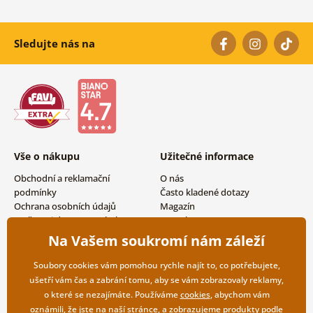
Sledujte nás na
Vše o nákupu
Užitečné informace
Obchodní a reklamační
O nás
podmínky
Často kladené dotazy
Ochrana osobních údajů
Magazín
Možnosti dopravy a platby
Kontakty
Vrácení zboží
Velkoobchodní spolupráce
Na Vašem soukromí nám záleží
Soubory cookies vám pomohou rychle najít to, co potřebujete,
ušetří vám čas a zabrání tomu, aby se vám zobrazovaly reklamy,
o které se nezajímáte. Používáme
cookies
, abychom vám
oznámili, že jste na naší stránce, a zobrazujeme produkty podle