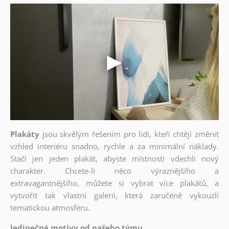
Plakáty
jsou skvělým řešením pro lidi, kteří chtějí změnit
vzhled interiéru snadno, rychle a za minimální náklady.
Stačí jen jeden plakát, abyste místnosti vdechli nový
charakter. Chcete-li něco výraznějšího a
extravagantnějšího, můžete si vybrat více plakátů, a
vytvořit tak vlastní galerii, která zaručeně vykouzlí
tematickou atmosféru.
Jedinečné motivy od našeho týmu