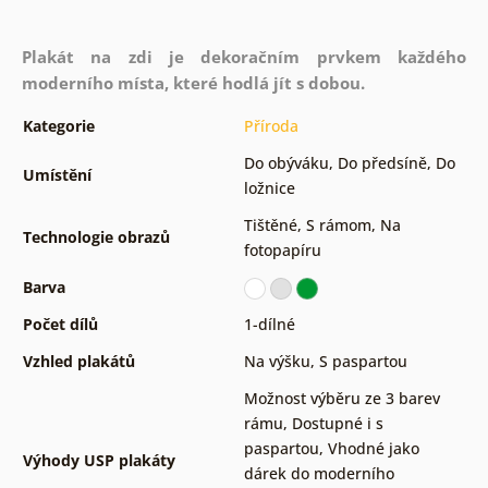
Plakát na zdi je dekoračním prvkem každého
moderního místa, které hodlá jít s dobou.
Kategorie
Příroda
Do obýváku
,
Do předsíně
,
Do
Umístění
ložnice
Tištěné
,
S rámom
,
Na
Technologie obrazů
fotopapíru
Barva
Počet dílů
1-dílné
Vzhled plakátů
Na výšku
,
S paspartou
Možnost výběru ze 3 barev
rámu
,
Dostupné i s
paspartou
,
Vhodné jako
Výhody USP plakáty
dárek do moderního