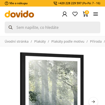
Vše o nákupu
+420 228 229 597
(Po-Pá: 7 - 16)
0
Úvodní stránka
Plakáty
Plakáty podle motivu
Příroda