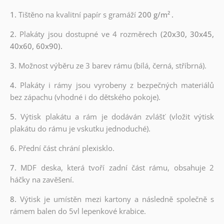
1.
Tištěno na kvalitní papír s gramáží
200 g/m²
.
2.
Plakáty jsou dostupné ve 4 rozměrech
(20x30, 30x45,
40x60, 60x90).
3.
Možnost výběru ze 3 barev rámu (bílá, černá, stříbrná).
4.
Plakáty i rámy jsou vyrobeny z bezpečných materiálů
bez zápachu (vhodné i do dětského pokoje).
5.
Výtisk plakátu a rám je dodáván zvlášť (vložit výtisk
plakátu do rámu je vskutku jednoduché).
6.
Přední část chrání plexisklo.
7.
MDF deska, která tvoří zadní část rámu, obsahuje 2
háčky na zavěšení.
8.
Výtisk je umístěn mezi kartony a následně společně s
rámem balen do 5vl lepenkové krabice.