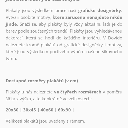
Plakáty jsou výsledkem práce naší
grafické designérky
.
Vytváří osobité motivy,
které zaručeně nenajdete nikde
jinde
. Snaží se, aby plakáty byly vždy aktuální, ladí je do
barev podle současných trendů. Plakáty jsou vyhledávanou
dekorací, která se hodí do každého interiéru. V Dovido
naleznete kromě plakátů od grafické designérky i motivy,
které jsou výsledkem poctivého výběru našeho šikovného
týmu.
Dostupné rozměry plakátů (v cm)
Plakáty u nás naleznete
ve čtyřech rozměrech
v poměru
šířka x výška, a to konkrétně ve velikostech:
20x30 | 30x45 | 40x60 | 60x90 |
Velikosti plakátů jsou uvedeny s rámem.