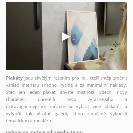
Plakáty
jsou skvělým řešením pro lidi, kteří chtějí změnit
vzhled interiéru snadno, rychle a za minimální náklady.
Stačí jen jeden plakát, abyste místnosti vdechli nový
charakter. Chcete-li něco výraznějšího a
extravagantnějšího, můžete si vybrat více plakátů, a
vytvořit tak vlastní galerii, která zaručeně vykouzlí
tematickou atmosféru.
Jedinečné motivy od našeho týmu