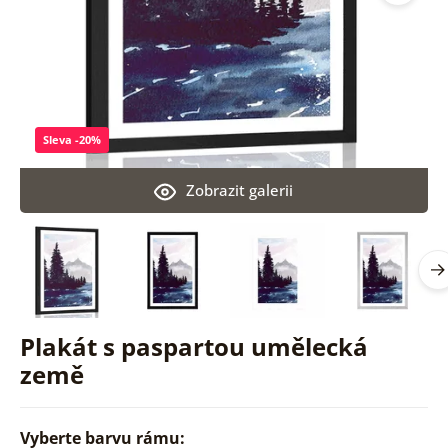
Sleva -20%
Zobrazit galerii
Plakát s paspartou umělecká
země
Vyberte barvu rámu: