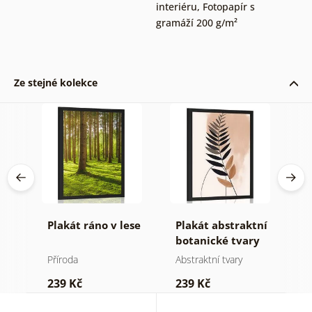
interiéru
,
Fotopapír s
gramáží 200 g/m²
Ze stejné kolekce
Plakát ráno v lese
Plakát abstraktní
P
botanické tvary
m
kapradina
j
Příroda
Abstraktní tvary
St
239 Kč
239 Kč
2