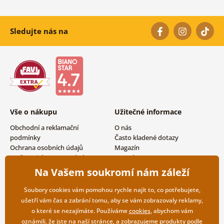
Sledujte nás na
Vše o nákupu
Užitečné informace
Obchodní a reklamační
O nás
podmínky
Často kladené dotazy
Ochrana osobních údajů
Magazín
Možnosti dopravy a platby
Kontakty
Vrácení zboží
Velkoobchodní spolupráce
Na Vašem soukromí nám záleží
Soubory cookies vám pomohou rychle najít to, co potřebujete,
ušetří vám čas a zabrání tomu, aby se vám zobrazovaly reklamy,
o které se nezajímáte. Používáme
cookies
, abychom vám
oznámili, že jste na naší stránce, a zobrazujeme produkty podle