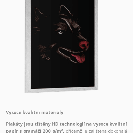
Vysoce kvalitní materiály
Plakáty jsou tištěny HD technologií na vysoce kvalitní
papír s gramáží 200 g/m²,
přičemž je zajištěna dokonalá