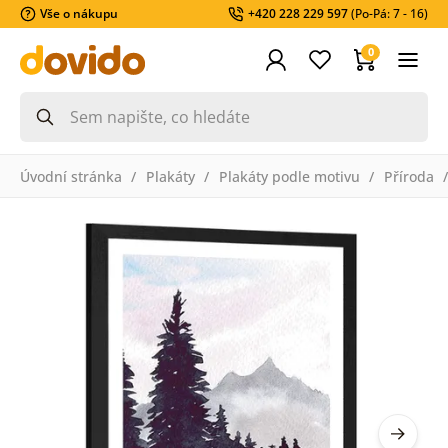
Vše o nákupu
+420 228 229 597
(Po-Pá: 7 - 16)
0
Úvodní stránka
Plakáty
Plakáty podle motivu
Příroda