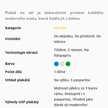
Plakát na zdi je dekoračním prvkem každého
moderního místa, které hodlá jít s dobou.
Kategorie
Příroda
Do obýváku
,
Do předsíně
,
Do
Umístění
ložnice
Tištěné
,
S rámom
,
Na
Technologie obrazů
fotopapíru
Barva
Počet dílů
1-dílné
Vzhled plakátů
Na výšku
,
S paspartou
Možnost výběru ze 3 barev
rámu
,
Dostupné i s
paspartou
,
Vhodné jako
Výhody USP plakáty
dárek do moderního