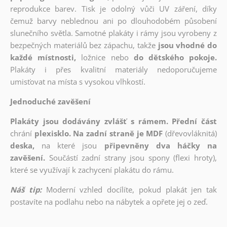
reprodukce barev. Tisk je odolný vůči UV záření, díky
čemuž barvy neblednou ani po dlouhodobém působení
slunečního světla. Samotné plakáty i rámy jsou vyrobeny z
bezpečných materiálů bez zápachu, takže
jsou vhodné do
každé místnosti,
ložnice nebo
do dětského pokoje.
Plakáty i přes kvalitní materiály nedoporučujeme
umisťovat na místa s vysokou vlhkostí.
Jednoduché zavěšení
Plakáty jsou dodávány zvlášť s rámem. Přední část
chrání
plexisklo. Na zadní straně je MDF
(dřevovláknitá)
deska,
na které jsou
připevněny dva háčky na
zavěšení.
Součástí zadní strany jsou spony (flexi hroty),
které se využívají k zachycení plakátu do rámu.
Náš tip:
Moderní vzhled docílíte, pokud plakát jen tak
postavíte na podlahu nebo na nábytek a opřete jej o zeď.