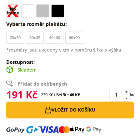
Vyberte rozměr plakátu:
20x30
30x45
40x60
60x90
*rozměry jsou uvedeny v cm v poměru šířka x výška
Dostupnost:
Skladem
Přidat do oblíbených
191 Kč
+
239 Kč
Ušetříte
48 Kč
ks
-
VLOŽIT DO KOŠÍKU