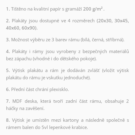
1.
Tištěno na kvalitní papír s gramáží
200 g/m²
.
2.
Plakáty jsou dostupné ve 4 rozměrech
(20x30, 30x45,
40x60, 60x90).
3.
Možnost výběru ze 3 barev rámu (bílá, černá, stříbrná).
4.
Plakáty i rámy jsou vyrobeny z bezpečných materiálů
bez zápachu (vhodné i do dětského pokoje).
5.
Výtisk plakátu a rám je dodáván zvlášť (vložit výtisk
plakátu do rámu je vskutku jednoduché).
6.
Přední část chrání plexisklo.
7.
MDF deska, která tvoří zadní část rámu, obsahuje 2
háčky na zavěšení.
8.
Výtisk je umístěn mezi kartony a následně společně s
rámem balen do 5vl lepenkové krabice.