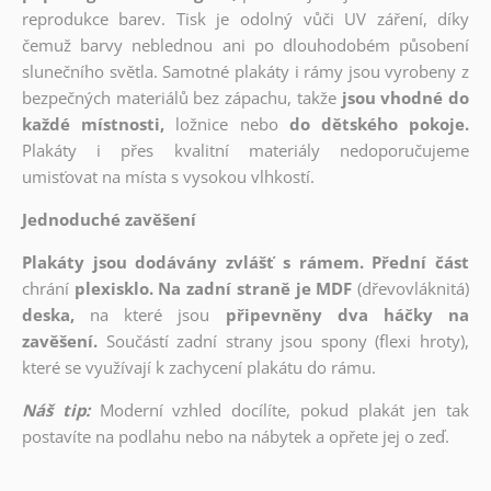
reprodukce barev. Tisk je odolný vůči UV záření, díky
čemuž barvy neblednou ani po dlouhodobém působení
slunečního světla. Samotné plakáty i rámy jsou vyrobeny z
bezpečných materiálů bez zápachu, takže
jsou vhodné do
každé místnosti,
ložnice nebo
do dětského pokoje.
Plakáty i přes kvalitní materiály nedoporučujeme
umisťovat na místa s vysokou vlhkostí.
Jednoduché zavěšení
Plakáty jsou dodávány zvlášť s rámem. Přední část
chrání
plexisklo. Na zadní straně je MDF
(dřevovláknitá)
deska,
na které jsou
připevněny dva háčky na
zavěšení.
Součástí zadní strany jsou spony (flexi hroty),
které se využívají k zachycení plakátu do rámu.
Náš tip:
Moderní vzhled docílíte, pokud plakát jen tak
postavíte na podlahu nebo na nábytek a opřete jej o zeď.