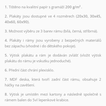
1.
Tištěno na kvalitní papír s gramáží
200 g/m²
.
2.
Plakáty jsou dostupné ve 4 rozměrech
(20x30, 30x45,
40x60, 60x90).
3.
Možnost výběru ze 3 barev rámu (bílá, černá, stříbrná).
4.
Plakáty i rámy jsou vyrobeny z bezpečných materiálů
bez zápachu (vhodné i do dětského pokoje).
5.
Výtisk plakátu a rám je dodáván zvlášť (vložit výtisk
plakátu do rámu je vskutku jednoduché).
6.
Přední část chrání plexisklo.
7.
MDF deska, která tvoří zadní část rámu, obsahuje 2
háčky na zavěšení.
8.
Výtisk je umístěn mezi kartony a následně společně s
rámem balen do 5vl lepenkové krabice.