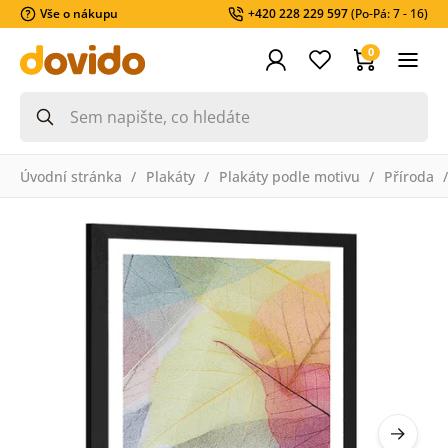
Vše o nákupu
+420 228 229 597
(Po-Pá: 7 - 16)
0
Úvodní stránka
Plakáty
Plakáty podle motivu
Příroda