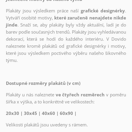
Plakáty jsou výsledkem práce naší
grafické designérky
.
Vytváří osobité motivy,
které zaručeně nenajdete nikde
jinde
. Snaží se, aby plakáty byly vždy aktuální, ladí je do
barev podle současných trendů. Plakáty jsou vyhledávanou
dekorací, která se hodí do každého interiéru. V Dovido
naleznete kromě plakátů od grafické designérky i motivy,
které jsou výsledkem poctivého výběru našeho šikovného
týmu.
Dostupné rozměry plakátů (v cm)
Plakáty u nás naleznete
ve čtyřech rozměrech
v poměru
šířka x výška, a to konkrétně ve velikostech:
20x30 | 30x45 | 40x60 | 60x90 |
Velikosti plakátů jsou uvedeny s rámem.