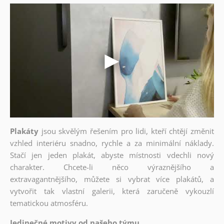
Plakáty
jsou skvělým řešením pro lidi, kteří chtějí změnit
vzhled interiéru snadno, rychle a za minimální náklady.
Stačí jen jeden plakát, abyste místnosti vdechli nový
charakter. Chcete-li něco výraznějšího a
extravagantnějšího, můžete si vybrat více plakátů, a
vytvořit tak vlastní galerii, která zaručeně vykouzlí
tematickou atmosféru.
Jedinečné motivy od našeho týmu