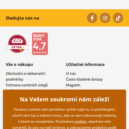
Sledujte nás na
Vše o nákupu
Užitečné informace
Obchodní a reklamační
O nás
podmínky
Často kladené dotazy
Ochrana osobních údajů
Magazín
Možnosti dopravy a platby
Kontakty
Vrácení zboží
Velkoobchodní spolupráce
Na Vašem soukromí nám záleží
Soubory cookies vám pomohou rychle najít to, co potřebujete,
ušetří vám čas a zabrání tomu, aby se vám zobrazovaly reklamy,
o které se nezajímáte. Používáme
cookies
, abychom vám
oznámili, že jste na naší stránce, a zobrazujeme produkty podle