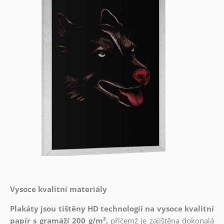
Vysoce kvalitní materiály
Plakáty jsou tištěny HD technologií na vysoce kvalitní
papír s gramáží 200 g/m²,
přičemž je zajištěna dokonalá