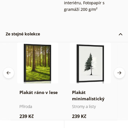
interiéru
,
Fotopapír s
gramáží 200 g/m²
Ze stejné kolekce
Plakát ráno v lese
Plakát
P
minimalistický
v
jehličnatý strom
Příroda
Stromy a listy
P
239 Kč
239 Kč
1