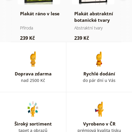
Plakát ráno v lese
Plakát abstraktní
P
botanické tvary
m
kapradina
j
Příroda
Abstraktní tvary
St
239 Kč
239 Kč
2
Doprava zdarma
Rychlé dodání
nad 2500 Kč
do pár dní u Vás
Široký sortiment
Vyrobeno v ČR
tapet a obrazů
prémiová kvalita tisku