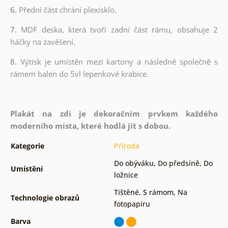
6.
Přední část chrání plexisklo.
7.
MDF deska, která tvoří zadní část rámu, obsahuje 2
háčky na zavěšení.
8.
Výtisk je umístěn mezi kartony a následně společně s
rámem balen do 5vl lepenkové krabice.
Plakát na zdi je dekoračním prvkem každého
moderního místa, které hodlá jít s dobou.
Kategorie
Příroda
Do obýváku
,
Do předsíně
,
Do
Umístění
ložnice
Tištěné
,
S rámom
,
Na
Technologie obrazů
fotopapíru
Barva