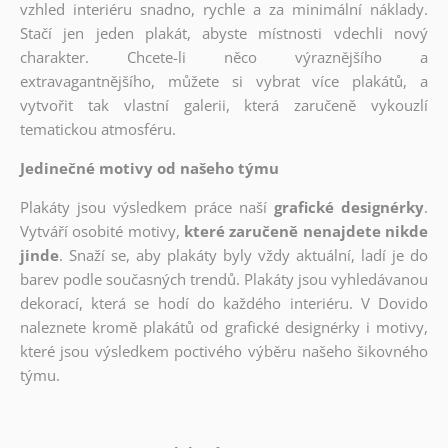
vzhled interiéru snadno, rychle a za minimální náklady.
Stačí jen jeden plakát, abyste místnosti vdechli nový
charakter. Chcete-li něco výraznějšího a
extravagantnějšího, můžete si vybrat více plakátů, a
vytvořit tak vlastní galerii, která zaručeně vykouzlí
tematickou atmosféru.
Jedinečné motivy od našeho týmu
Plakáty jsou výsledkem práce naší
grafické designérky
.
Vytváří osobité motivy,
které zaručeně nenajdete nikde
jinde
. Snaží se, aby plakáty byly vždy aktuální, ladí je do
barev podle současných trendů. Plakáty jsou vyhledávanou
dekorací, která se hodí do každého interiéru. V Dovido
naleznete kromě plakátů od grafické designérky i motivy,
které jsou výsledkem poctivého výběru našeho šikovného
týmu.