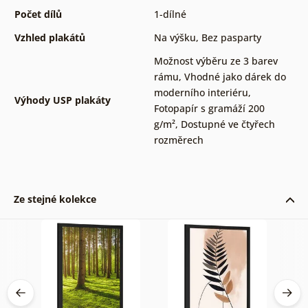
Počet dílů
1-dílné
Vzhled plakátů
Na výšku
,
Bez pasparty
Možnost výběru ze 3 barev
rámu
,
Vhodné jako dárek do
moderního interiéru
,
Výhody USP plakáty
Fotopapír s gramáží 200
g/m²
,
Dostupné ve čtyřech
rozměrech
Ze stejné kolekce