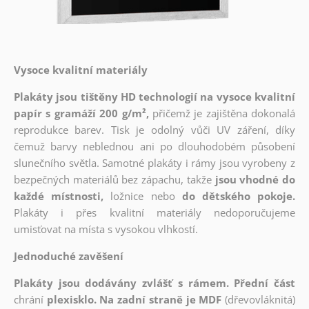
Vysoce kvalitní materiály
Plakáty jsou tištěny HD technologií na vysoce kvalitní
papír s gramáží 200 g/m²,
přičemž je zajištěna dokonalá
reprodukce barev. Tisk je odolný vůči UV záření, díky
čemuž barvy neblednou ani po dlouhodobém působení
slunečního světla. Samotné plakáty i rámy jsou vyrobeny z
bezpečných materiálů bez zápachu, takže
jsou vhodné do
každé místnosti,
ložnice nebo
do dětského pokoje.
Plakáty i přes kvalitní materiály nedoporučujeme
umisťovat na místa s vysokou vlhkostí.
Jednoduché zavěšení
Plakáty jsou dodávány zvlášť s rámem. Přední část
chrání
plexisklo. Na zadní straně je MDF
(dřevovláknitá)