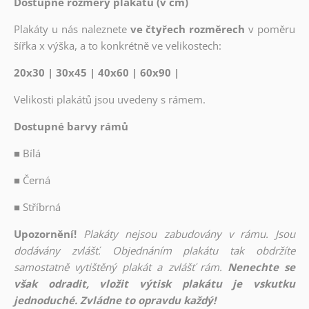
Dostupné rozměry plakátů (v cm)
Plakáty u nás naleznete
ve čtyřech rozměrech
v poměru
šířka x výška, a to konkrétně ve velikostech:
20x30 | 30x45 | 40x60 | 60x90 |
Velikosti plakátů jsou uvedeny s rámem.
Dostupné barvy rámů
■
Bílá
■
Černá
■
Stříbrná
Upozornění!
Plakáty nejsou zabudovány v rámu. Jsou
dodávány zvlášť. Objednáním plakátu tak obdržíte
samostatně vytištěný plakát a zvlášť rám.
Nenechte se
však odradit, vložit výtisk plakátu je vskutku
jednoduché. Zvládne to opravdu každý!