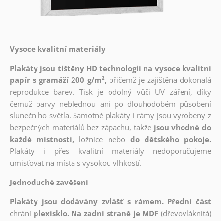
Vysoce kvalitní materiály
Plakáty jsou tištěny HD technologií na vysoce kvalitní
papír s gramáží 200 g/m²,
přičemž je zajištěna dokonalá
reprodukce barev. Tisk je odolný vůči UV záření, díky
čemuž barvy neblednou ani po dlouhodobém působení
slunečního světla. Samotné plakáty i rámy jsou vyrobeny z
bezpečných materiálů bez zápachu, takže
jsou vhodné do
každé místnosti,
ložnice nebo
do dětského pokoje.
Plakáty i přes kvalitní materiály nedoporučujeme
umisťovat na místa s vysokou vlhkostí.
Jednoduché zavěšení
Plakáty jsou dodávány zvlášť s rámem. Přední část
chrání
plexisklo. Na zadní straně je MDF
(dřevovláknitá)