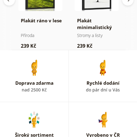
né
Plakát ráno v lese
Plakát
P
minimalistický
v
jehličnatý strom
Příroda
Stromy a listy
P
239 Kč
239 Kč
1
Doprava zdarma
Rychlé dodání
nad 2500 Kč
do pár dní u Vás
Široký sortiment
Vyrobeno v ČR