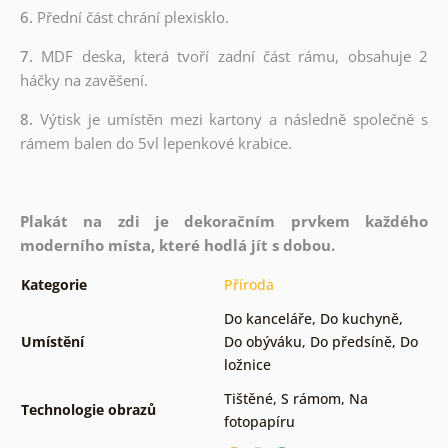
6.
Přední část chrání plexisklo.
7.
MDF deska, která tvoří zadní část rámu, obsahuje 2
háčky na zavěšení.
8.
Výtisk je umístěn mezi kartony a následně společně s
rámem balen do 5vl lepenkové krabice.
Plakát na zdi je dekoračním prvkem každého
moderního místa, které hodlá jít s dobou.
Kategorie
Příroda
Do kanceláře
,
Do kuchyně
,
Umístění
Do obýváku
,
Do předsíně
,
Do
ložnice
Tištěné
,
S rámom
,
Na
Technologie obrazů
fotopapíru