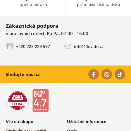
tapet a obrazů
prémiová kvalita tisku
Zákaznická podpora
v pracovních dnech Po-Pá: 07:00 - 16:00
+420 228 229 597
info@dovido.cz
Sledujte nás na
Vše o nákupu
Užitečné informace
Obchodní a reklamační
O nás