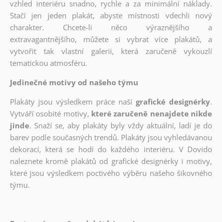
vzhled interiéru snadno, rychle a za minimální náklady.
Stačí jen jeden plakát, abyste místnosti vdechli nový
charakter. Chcete-li něco výraznějšího a
extravagantnějšího, můžete si vybrat více plakátů, a
vytvořit tak vlastní galerii, která zaručeně vykouzlí
tematickou atmosféru.
Jedinečné motivy od našeho týmu
Plakáty jsou výsledkem práce naší
grafické designérky
.
Vytváří osobité motivy,
které zaručeně nenajdete nikde
jinde
. Snaží se, aby plakáty byly vždy aktuální, ladí je do
barev podle současných trendů. Plakáty jsou vyhledávanou
dekorací, která se hodí do každého interiéru. V Dovido
naleznete kromě plakátů od grafické designérky i motivy,
které jsou výsledkem poctivého výběru našeho šikovného
týmu.