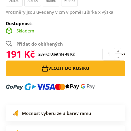
20x30
30x45
40x60
60x90
*rozměry jsou uvedeny v cm v poměru šířka x výška
Dostupnost:
Skladem
Přidat do oblíbených
191 Kč
+
239 Kč
Ušetříte
48 Kč
ks
-
VLOŽIT DO KOŠÍKU
Možnost výběru ze 3 barev rámu