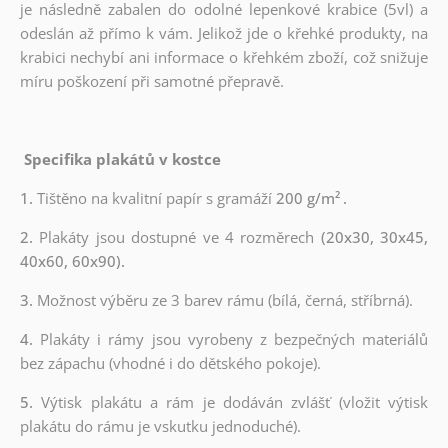
je následně zabalen do odolné lepenkové krabice (5vl) a
odeslán až přímo k vám. Jelikož jde o křehké produkty, na
krabici nechybí ani informace o křehkém zboží, což snižuje
míru poškození při samotné přepravě.
Specifika plakátů v kostce
1.
Tištěno na kvalitní papír s gramáží
200 g/m²
.
2.
Plakáty jsou dostupné ve 4 rozměrech
(20x30, 30x45,
40x60, 60x90).
3.
Možnost výběru ze 3 barev rámu (bílá, černá, stříbrná).
4.
Plakáty i rámy jsou vyrobeny z bezpečných materiálů
bez zápachu (vhodné i do dětského pokoje).
5.
Výtisk plakátu a rám je dodáván zvlášť (vložit výtisk
plakátu do rámu je vskutku jednoduché).