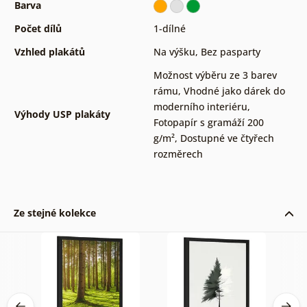
Barva
Počet dílů
1-dílné
Vzhled plakátů
Na výšku
,
Bez pasparty
Možnost výběru ze 3 barev
rámu
,
Vhodné jako dárek do
moderního interiéru
,
Výhody USP plakáty
Fotopapír s gramáží 200
g/m²
,
Dostupné ve čtyřech
rozměrech
Ze stejné kolekce