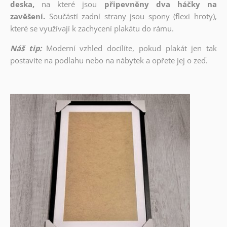
deska,
na které jsou
připevněny dva háčky na
zavěšení.
Součástí zadní strany jsou spony (flexi hroty),
které se využívají k zachycení plakátu do rámu.
Náš tip:
Moderní vzhled docílíte, pokud plakát jen tak
postavíte na podlahu nebo na nábytek a opřete jej o zeď.