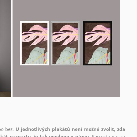
bo bez.
U jednotlivých plakátů není možné zvolit, zda
kát paspartu, je tak uvedeno v názvu.
Pasparta v ecru