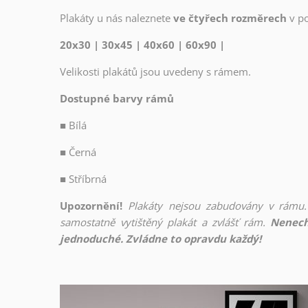
Plakáty u nás naleznete
ve čtyřech rozměrech
v p
20x30 | 30x45 | 40x60 | 60x90 |
Velikosti plakátů jsou uvedeny s rámem.
Dostupné barvy rámů
■
Bílá
■
Černá
■
Stříbrná
Upozornění!
Plakáty nejsou zabudovány v rámu.
samostatně vytištěný plakát a zvlášť rám.
Nenech
jednoduché. Zvládne to opravdu každý!