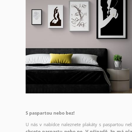
S paspartou nebo bez!
U nás v nabídce naleznete plakáty s paspartou ne
chcete paspartu nebo ne. V případě, že má pla