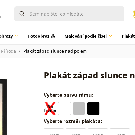
0
Obrazy
Fotoobraz 📤
Malování podle čísel
Plaká
Příroda
Plakát západ slunce nad polem
Plakát západ slunce 
Vyberte barvu rámu:
Vyberte rozměr plakátu:
20x30
30x45
40x60
60x90