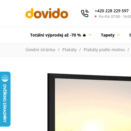
+420 228 229 597
Po-Pá: 07:00 - 16:0
Totální výprodej až -70 % 🔥
Tapety
Úvodní stránka
Plakáty
Plakáty podle motivu