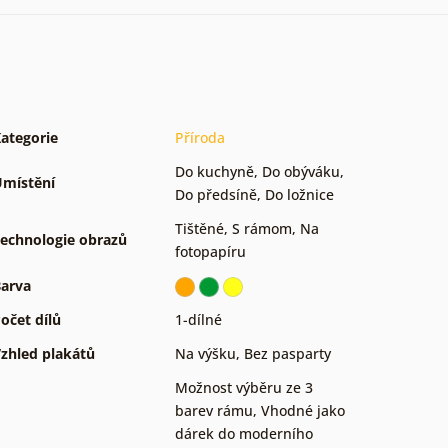
ategorie
Příroda
Do kuchyně
,
Do obýváku
,
místění
Do předsíně
,
Do ložnice
Tištěné
,
S rámom
,
Na
echnologie obrazů
fotopapíru
arva
očet dílů
1-dílné
zhled plakátů
Na výšku
,
Bez pasparty
Možnost výběru ze 3
barev rámu
,
Vhodné jako
dárek do moderního