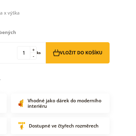
a x výška
íbených
+
VLOŽIT DO KOŠÍKU
ks
-
Vhodné jako dárek do moderního
interiéru
Dostupné ve čtyřech rozměrech