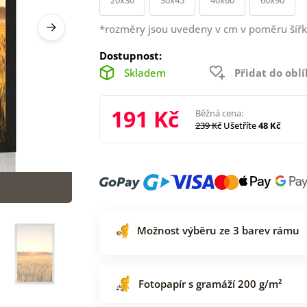
*rozměry jsou uvedeny v cm v poměru šířk
Dostupnost:
Skladem
Přidat do obl
191 Kč
Běžná cena:
239 Kč
Ušetříte
48 Kč
Možnost výběru ze 3 barev rámu
Fotopapír s gramáží 200 g/m²