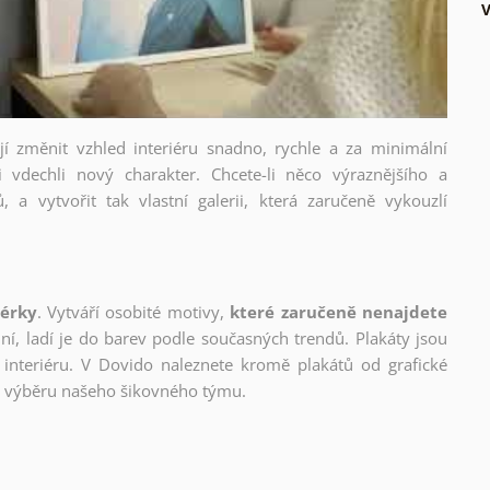
V
ějí změnit vzhled interiéru snadno, rychle a za minimální
i vdechli nový charakter. Chcete-li něco výraznějšího a
, a vytvořit tak vlastní galerii, která zaručeně vykouzlí
nérky
. Vytváří osobité motivy,
které zaručeně nenajdete
lní, ladí je do barev podle současných trendů. Plakáty jsou
interiéru. V Dovido naleznete kromě plakátů od grafické
ho výběru našeho šikovného týmu.