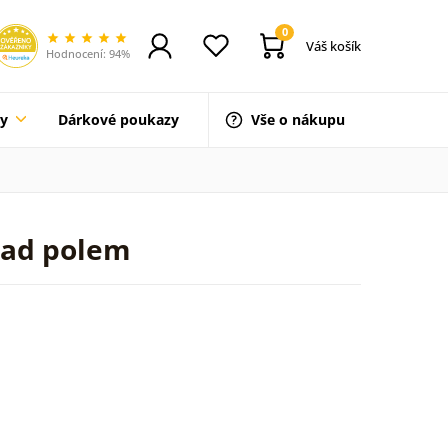
0
Váš košík
Hodnocení: 94%
ty
Dárkové poukazy
Vše o nákupu
nad polem