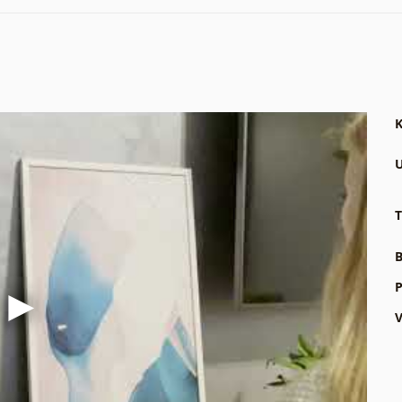
K
U
T
B
P
V