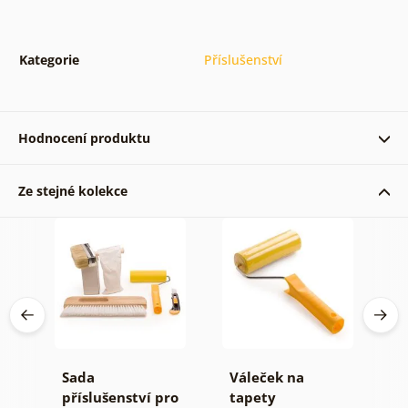
Kategorie
Příslušenství
Hodnocení produktu
Ze stejné kolekce
Ověřený zákazník 28. 02. 2023
Ověřený zákazník 14. 10. 2022
Ověřený zákazník 08. 08. 2022
Sada
Váleček na
L
příslušenství pro
tapety
(