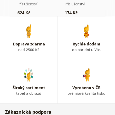
fototapety
Příslušenství
Příslušenství
Př
624 Kč
174 Kč
7
Doprava zdarma
Rychlé dodání
nad 2500 Kč
do pár dní u Vás
Široký sortiment
Vyrobeno v ČR
tapet a obrazů
prémiová kvalita tisku
Zákaznická podpora