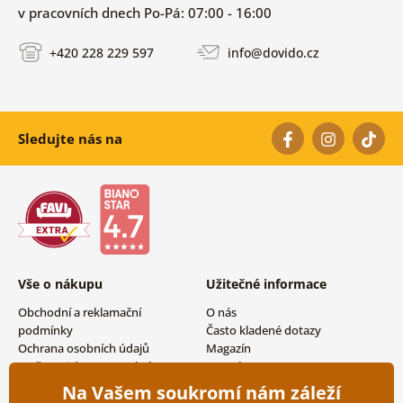
v pracovních dnech Po-Pá: 07:00 - 16:00
+420 228 229 597
info@dovido.cz
Sledujte nás na
Vše o nákupu
Užitečné informace
Obchodní a reklamační
O nás
podmínky
Často kladené dotazy
Ochrana osobních údajů
Magazín
Možnosti dopravy a platby
Kontakty
Vrácení zboží
Velkoobchodní spolupráce
Na Vašem soukromí nám záleží