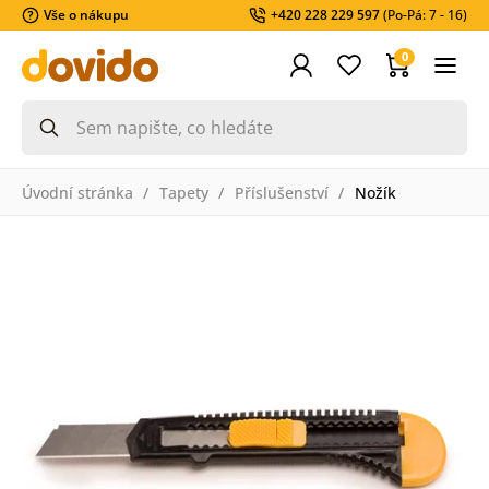
Vše o nákupu
+420 228 229 597
(Po-Pá: 7 - 16)
0
Úvodní stránka
Tapety
Příslušenství
Nožík