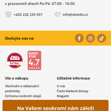
v pracovních dnech Po-Pá: 07:00 - 16:00
+420 228 229 597
info@dovido.cz
Sledujte nás na
Vše o nákupu
Užitečné informace
Obchodní a reklamační
O nás
podmínky
Často kladené dotazy
Ochrana osobních údajů
Magazín
Možnosti dopravy a platby
Kontakty
Vrácení zboží
Velkoobchodní spolupráce
Na Vašem soukromí nám záleží