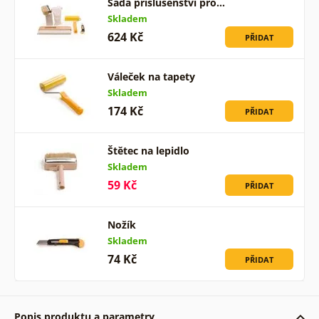
Sada příslušenství pro…
Skladem
624 Kč
PŘIDAT
Váleček na tapety
Skladem
174 Kč
PŘIDAT
Štětec na lepidlo
Skladem
59 Kč
PŘIDAT
Nožík
Skladem
74 Kč
PŘIDAT
Popis produktu a parametry