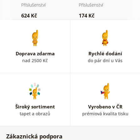
fototapety
Příslušenství
Příslušenství
Př
624 Kč
174 Kč
7
Doprava zdarma
Rychlé dodání
nad 2500 Kč
do pár dní u Vás
Široký sortiment
Vyrobeno v ČR
tapet a obrazů
prémiová kvalita tisku
Zákaznická podpora