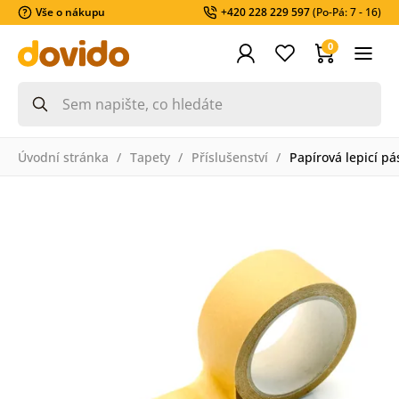
Vše o nákupu
+420 228 229 597
(Po-Pá: 7 - 16)
0
Úvodní stránka
Tapety
Příslušenství
Papírová lepicí pá