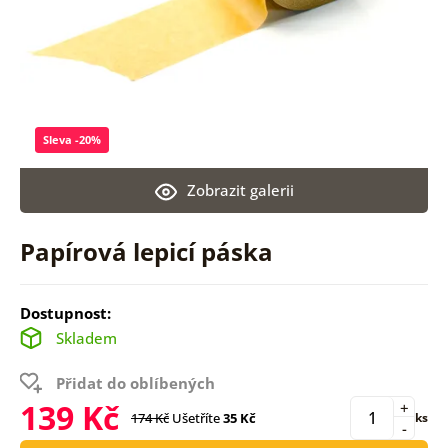
Sleva -20%
Zobrazit galerii
Papírová lepicí páska
Dostupnost:
Skladem
Přidat do oblíbených
139 Kč
+
174 Kč
Ušetříte
35 Kč
ks
-