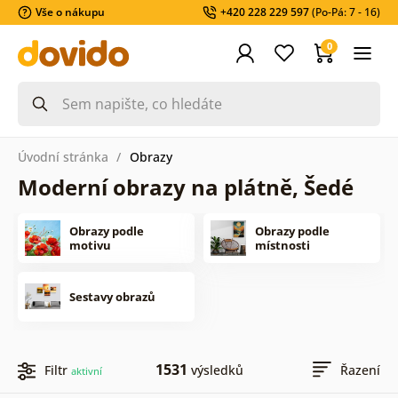
Vše o nákupu
+420 228 229 597
(Po-Pá: 7 - 16)
0
Úvodní stránka
Obrazy
Moderní obrazy na plátně, Šedé
Obrazy podle
Obrazy podle
motivu
místnosti
Sestavy obrazů
1531
Filtr
výsledků
Řazení
aktivní