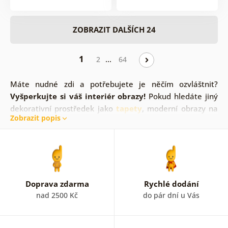
ZOBRAZIT DALŠÍCH 24
1
…
2
64
Máte nudné zdi a potřebujete je něčím ozvláštnit?
Vyšperkujte si váš interiér obrazy!
Pokud hledáte jiný
dekorativní prostředek jako
tapety
, moderní obrazy na
Zobrazit popis
zeď jsou jasnou volbou. V současnosti jsou opět
moderním prvkem!
Dolaďte váš nábytek a podlahu
prostřednictvím obrazů.
Jsme si jisti, že vaše rodina a
přátelé ocení styl, který novým obrazem docílíte. Je jen
na vás z jakého důvodu se rozhodnete pořídit si obraz na
zeď. Ať už předěláváte vaši domácnost, startujete svůj
Doprava zdarma
Rychlé dodání
život novým bytem nebo jen jednoduše máte chuť oživit
nad 2500 Kč
do pár dní u Vás
váš interiér.
Dovido obrazy
, které nabízíme
jsou vysoké kvality.