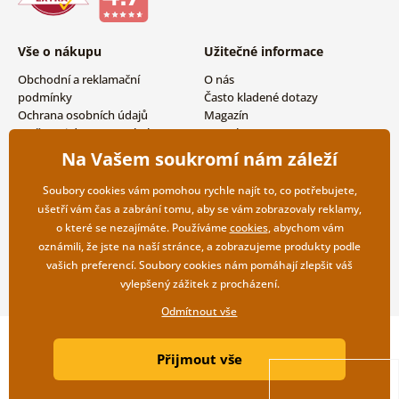
art
,
černobílé
,
mapy,
vintage a retro
,
vesmír a
hvězdy
,
imitace
Vše o nákupu
Užitečné informace
olejomalby
,
zvířata
,
města
,
lidé
,
andělé
,
zátiší
,
Obchodní a reklamační
O nás
láska
,
jídla a nápoje
,
nápisy a citáty
,
auta
,
a
malování
podmínky
Často kladené dotazy
podle čísel
. Obrazy jsou vhodné do každé místnosti.
Ochrana osobních údajů
Magazín
Vyberte si u nás
obrazy do obýváku
,
dětského
Možnosti dopravy a platby
Kontakty
pokoje
, kanceláře, předsíně,
Vrácení zboží
Velkoobchodní spolupráce
Na Vašem soukromí nám záleží
koupelny,
ložnice
nebo
obrazy do kuchyně
.
Soubory cookies vám pomohou rychle najít to, co potřebujete,
ušetří vám čas a zabrání tomu, aby se vám zobrazovaly reklamy,
o které se nezajímáte. Používáme
cookies
, abychom vám
oznámili, že jste na naší stránce, a zobrazujeme produkty podle
vašich preferencí. Soubory cookies nám pomáhají zlepšit váš
vylepšený zážitek z procházení.
Odmítnout vše
Copyright ©2019 © Dovido.cz.
Přijmout vše
Webdesign
Litvanyi.sk
| E-shop vytvořila