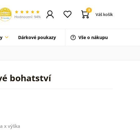
0
Váš košík
Hodnocení: 94%
ty
Dárkové poukazy
Vše o nákupu
vé bohatství
a x výška