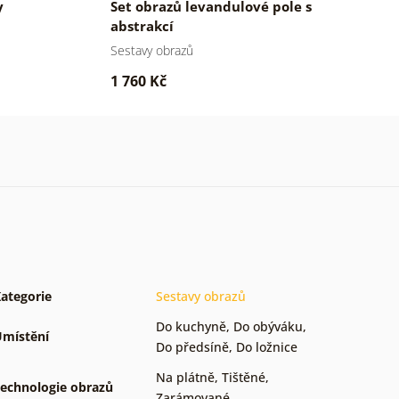
y
Set obrazů levandulové pole s
S
abstrakcí
Sestavy obrazů
Se
1 760 Kč
1
ategorie
Sestavy obrazů
Do kuchyně
,
Do obýváku
,
místění
Do předsíně
,
Do ložnice
Na plátně
,
Tištěné
,
echnologie obrazů
Zarámované