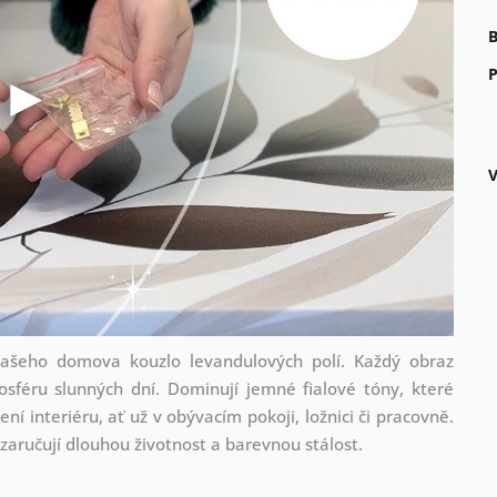
B
P
V
 vašeho domova kouzlo levandulových polí. Každý obraz
osféru slunných dní. Dominují jemné fialové tóny, které
ení interiéru, ať už v obývacím pokoji, ložnici či pracovně.
 zaručují dlouhou životnost a barevnou stálost.