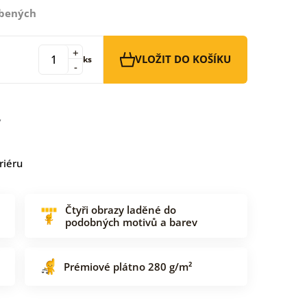
íbených
+
VLOŽIT DO KOŠÍKU
ks
-
riéru
Čtyři obrazy laděné do
podobných motivů a barev
Prémiové plátno 280 g/m²