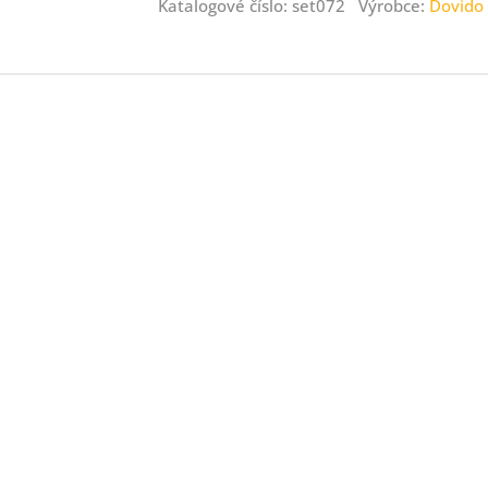
Katalogové číslo: set072 Výrobce:
Dovido
ný
ník
.