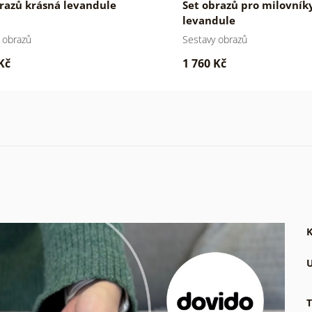
razů krásná levandule
Set obrazů pro milovník
levandule
 obrazů
Sestavy obrazů
Kč
1 760 Kč
K
U
T