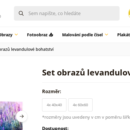
0
Obrazy
Fotoobraz 📤
Malování podle čísel
Plaká
brazů levandulové bohatství
Set obrazů levandulo
Rozměr:
4x 40x40
4x 60x60
*rozměry jsou uvedeny v cm v poměru šířk
Dostupnost: