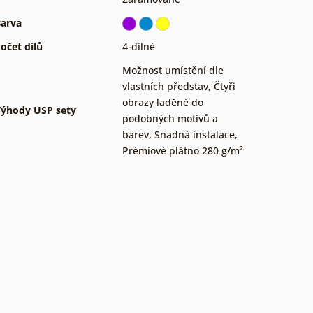
arva
očet dílů
4-dílné
Možnost umístění dle
vlastních představ
,
Čtyři
obrazy laděné do
ýhody USP sety
podobných motivů a
barev
,
Snadná instalace
,
Prémiové plátno 280 g/m²