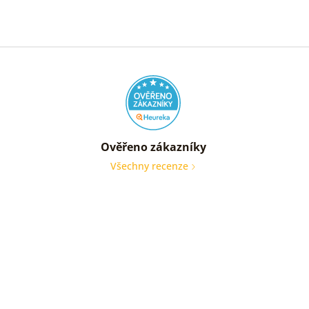
Ověřeno zákazníky
Všechny recenze
nic
Ověře
zákaz
05. 08
2026