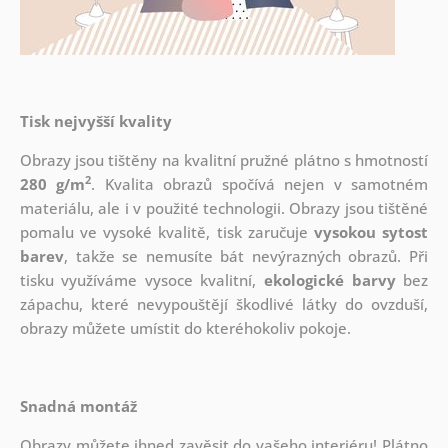
Tisk nejvyšší kvality
Obrazy jsou tištěny na kvalitní pružné plátno s hmotností
2
280 g/m
. Kvalita obrazů spočívá nejen v samotném
materiálu, ale i v použité technologii. Obrazy jsou tištěné
pomalu ve vysoké kvalitě, tisk zaručuje
vysokou sytost
barev
, takže se nemusíte bát nevýrazných obrazů. Při
tisku využíváme vysoce kvalitní,
ekologické barvy
bez
zápachu, které nevypouštějí škodlivé látky do ovzduší,
obrazy můžete umístit do kteréhokoliv pokoje.
Snadná montáž
Obrazy můžete ihned zavěsit do vašeho interiéru! Plátno