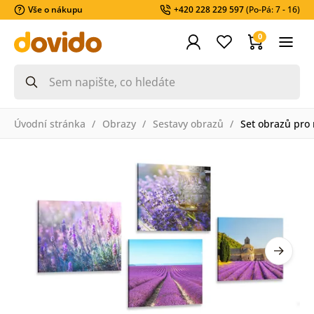
Vše o nákupu
+420 228 229 597
(Po-Pá: 7 - 16)
0
Úvodní stránka
Obrazy
Sestavy obrazů
Set obrazů pro 