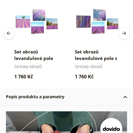
Set obrazů
Set obrazů
levandulové pole
levandulové pole s
abstrakcí
Sestavy obrazů
Sestavy obrazů
1 760 Kč
1 760 Kč
Popis produktu a parametry