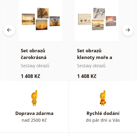
e
Set obrazů
Set obrazů
S
čarokrásná
klenoty moře a
k
příroda
pláže
Sestavy obrazů
Sestavy obrazů
S
1 408 Kč
1 408 Kč
1
Doprava zdarma
Rychlé dodání
nad 2500 Kč
do pár dní u Vás