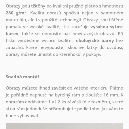
Obrazy jsou tištěny na kvalitní pružné plátno s hmotností
2
280 g/m
. Kvalita obrazů spočívá nejen v samotném
materiálu, ale i v použité technologii. Obrazy jsou tištěné
pomalu ve vysoké kvalitě, tisk zaručuje
vysokou sytost
barev
, takže se nemusíte bát nevýrazných obrazů. Při
tisku využíváme vysoce kvalitní,
ekologické barvy
bez
zápachu, které nevypouštějí škodlivé látky do ovzduší,
obrazy můžete umístit do kteréhokoliv pokoje.
Snadná montáž
Obrazy můžete ihned zavěsit do vašeho interiéru! Plátno
je pořádně napnuté na bytelný rám o tloušťce 16 mm. K
obrazům dodáváme 1 až 2 ks závěsů (dle rozměru), které
si na rám jednoduše přišroubujete podle toho, jak vám to
bude vyhovovat.