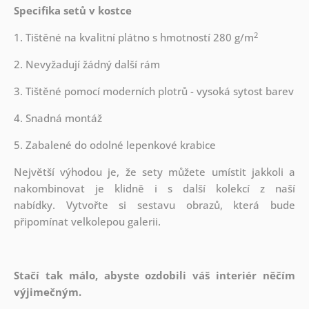
Specifika setů v kostce
2
1. Tištěné na kvalitní plátno s hmotností 280 g/m
2. Nevyžadují žádný další rám
3. Tištěné pomocí moderních plotrů - vysoká sytost barev
4. Snadná montáž
5. Zabalené do odolné lepenkové krabice
Největší výhodou je, že sety můžete umístit jakkoli a
nakombinovat je klidně i s další kolekcí z naší
nabídky.
Vytvořte si sestavu obrazů, která bude
připomínat velkolepou galerii.
Stačí tak málo, abyste ozdobili váš interiér něčím
výjimečným.