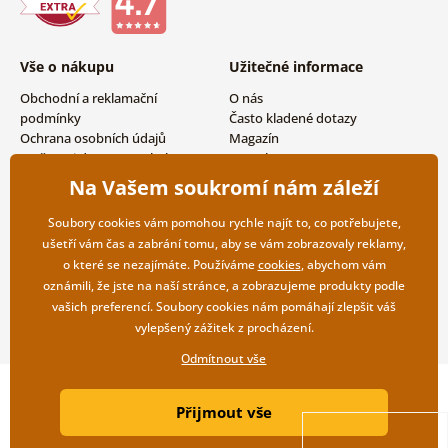
Vše o nákupu
Užitečné informace
Obchodní a reklamační
O nás
podmínky
Často kladené dotazy
Ochrana osobních údajů
Magazín
Možnosti dopravy a platby
Kontakty
Vrácení zboží
Velkoobchodní spolupráce
Na Vašem soukromí nám záleží
Soubory cookies vám pomohou rychle najít to, co potřebujete,
ušetří vám čas a zabrání tomu, aby se vám zobrazovaly reklamy,
o které se nezajímáte. Používáme
cookies
, abychom vám
oznámili, že jste na naší stránce, a zobrazujeme produkty podle
vašich preferencí. Soubory cookies nám pomáhají zlepšit váš
vylepšený zážitek z procházení.
Odmítnout vše
Copyright ©2019 © Dovido.cz.
Přijmout vše
Webdesign
Litvanyi.sk
| E-shop vytvořila