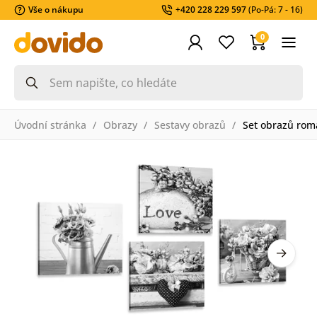
Vše o nákupu
+420 228 229 597
(Po-Pá: 7 - 16)
0
Úvodní stránka
Obrazy
Sestavy obrazů
Set obrazů roma