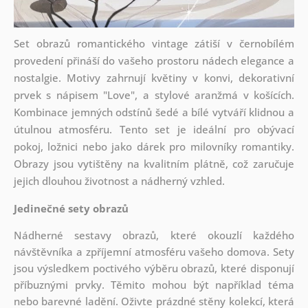
Set obrazů romantického vintage zátiší v černobílém
provedení přináší do vašeho prostoru nádech elegance a
nostalgie. Motivy zahrnují květiny v konvi, dekorativní
prvek s nápisem "Love", a stylové aranžmá v košících.
Kombinace jemných odstínů šedé a bílé vytváří klidnou a
útulnou atmosféru. Tento set je ideální pro obývací
pokoj, ložnici nebo jako dárek pro milovníky romantiky.
Obrazy jsou vytištěny na kvalitním plátně, což zaručuje
jejich dlouhou životnost a nádherný vzhled.
Jedinečné sety obrazů
Nádherné sestavy obrazů, které okouzlí každého
návštěvníka a zpříjemní atmosféru vašeho domova. Sety
jsou
výsledkem poctivého výběru obrazů, které disponují
příbuznými prvky. Těmito mohou být například téma
nebo barevné ladění. Oživte prázdné stěny kolekcí, která