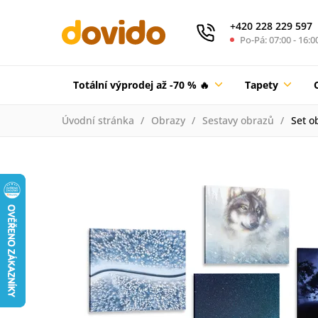
+420 228 229 597
Po-Pá: 07:00 - 16:0
Totální výprodej až -70 % 🔥
Tapety
Úvodní stránka
Obrazy
Sestavy obrazů
Set o