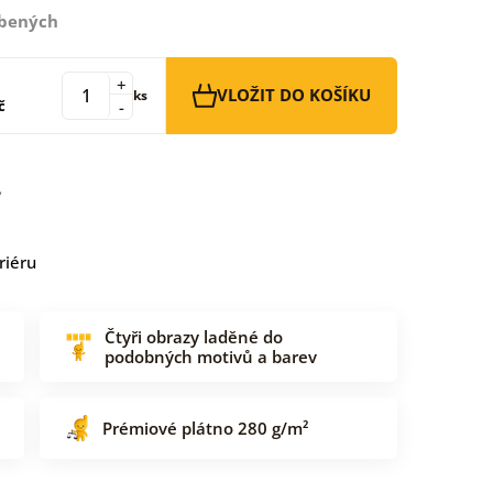
íbených
+
VLOŽIT DO KOŠÍKU
ks
č
-
riéru
Čtyři obrazy laděné do
podobných motivů a barev
Prémiové plátno 280 g/m²