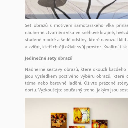
Set obrazů s motivem samotářského vlka přináš
nádherné ztvárnění vlka ve sněhové krajině, hvěz
studené modré a šedé odstíny, které navozují klid a
a zvířat, kteří chtějí oživit svůj prostor. Kvalitní t
Jedinečné sety obrazů
Nádherné sestavy obrazů, které okouzlí každého
jsou
výsledkem poctivého výběru obrazů, které d
téma nebo barevné ladění. Oživte prázdné stěny 
dortu. Vyzkoušejte současný trend, jakým jsou ses