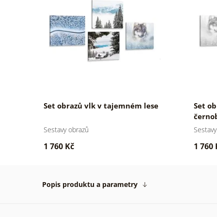
Set obrazů vlk v tajemném lese
Set ob
černo
Sestavy obrazů
Sestavy
1 760 Kč
1 760 
Popis produktu a parametry