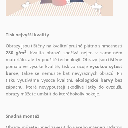
Tisk nejvyšší kvality
Obrazy jsou tištěny na kvalitní pružné plátno s hmotností
2
280 g/m
. Kvalita obrazů spočívá nejen v samotném
materiálu, ale i v použité technologii. Obrazy jsou tištěné
pomalu ve vysoké kvalitě, tisk zaručuje
vysokou sytost
barev
, takže se nemusíte bát nevýrazných obrazů. Při
tisku využíváme vysoce kvalitní,
ekologické barvy
bez
zápachu, které nevypouštějí škodlivé látky do ovzduší,
obrazy můžete umístit do kteréhokoliv pokoje.
Snadná montáž
Obrazy můžete ihned zavěsit do vašeho interiéru! Plátno