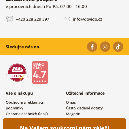
v pracovních dnech Po-Pá: 07:00 - 16:00
+420 228 229 597
info@dovido.cz
Sledujte nás na
Vše o nákupu
Užitečné informace
Obchodní a reklamační
O nás
podmínky
Často kladené dotazy
Ochrana osobních údajů
Magazín
Možnosti dopravy a platby
Kontakty
Vrácení zboží
Velkoobchodní spolupráce
Na Vašem soukromí nám záleží