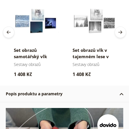
Set obrazů
Set obrazů vlk v
samotářský vlk
tajemném lese v
černobílém
Sestavy obrazů
Sestavy obrazů
provedení
1 408 Kč
1 408 Kč
Popis produktu a parametry