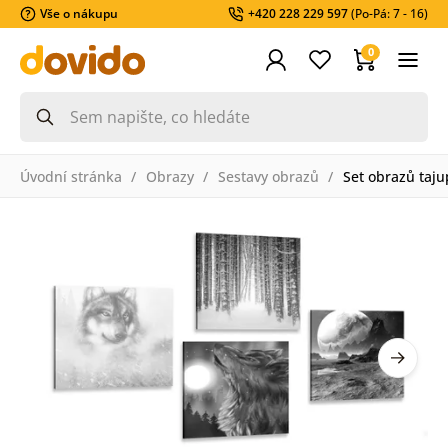
Vše o nákupu
+420 228 229 597
(Po-Pá: 7 - 16)
0
Úvodní stránka
Obrazy
Sestavy obrazů
Set obrazů taju