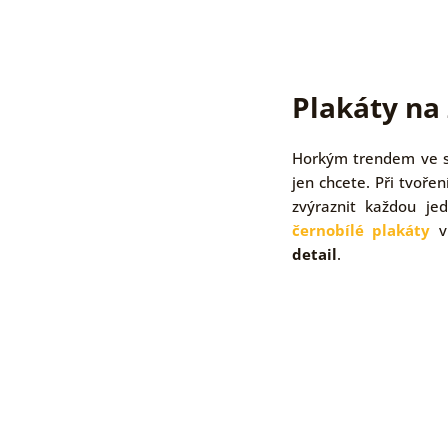
Plakáty na 
Horkým trendem ve sv
jen chcete. Při tvoře
zvýraznit každou je
černobílé plakáty
vk
detail
.