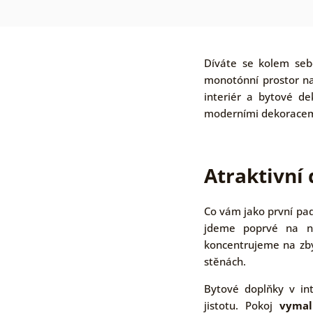
Díváte se kolem seb
monotónní prostor na
interiér a bytové de
moderními dekoracemi 
Atraktivní
Co vám jako první pa
jdeme poprvé na n
koncentrujeme na zby
stěnách.
Bytové doplňky v int
jistotu. Pokoj
vymal