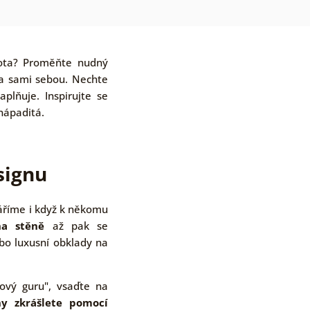
nota? Proměňte nudný
 a sami sebou. Nechte
plňuje. Inspirujte se
nápaditá.
signu
áříme i když k někomu
na stěně
až pak se
ebo luxusní obklady na
rový guru", vsaďte na
ny zkrášlete pomocí