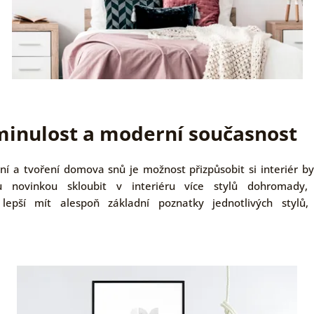
minulost a moderní současnost
ní a tvoření domova snů je možnost přizpůsobit si interiér b
 novinkou skloubit v interiéru více stylů dohromady
lepší mít alespoň základní poznatky jednotlivých stylů