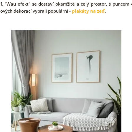
í
. "Wau efekt" se dostaví okamžitě a celý prostor, s puncem or
rových dekorací vybrali populární -
plakáty na zeď
.