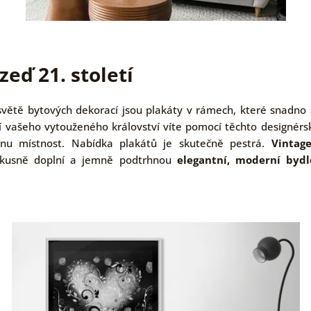
zeď 21. století
ětě bytových dekorací jsou plakáty v rámech, které snadno a
ní vašeho vytouženého království víte pomocí těchto designérs
dnu místnost. Nabídka plakátů je skutečně pestrá.
Vintag
usně doplní a jemně podtrhnou
elegantní, moderní byd