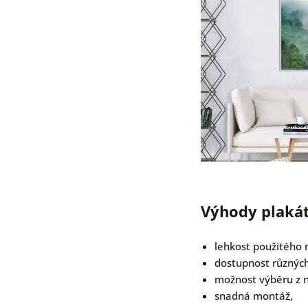
Výhody plakát
lehkost použitého 
dostupnost různýc
možnost výběru z 
snadná montáž,