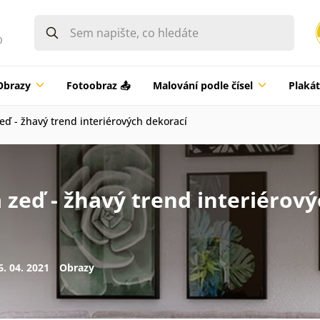
0
Obrazy
Fotoobraz 📤
Malování podle čísel
Plaká
eď - žhavý trend interiérových dekorací
 zeď - žhavý trend interiérov
6. 04. 2021
Obrazy