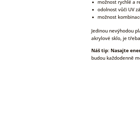
možnost rychlé a r
odolnost vůči UV zá
možnost kombinace 
Jedinou nevýhodou pl
akrylové sklo, je tře
Náš tip
:
Nasajte ener
budou každodenně moti