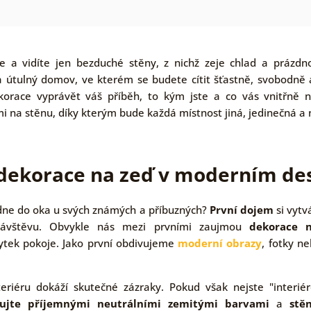
e a vidíte jen bezduché stěny, z nichž zeje chlad a prázd
 útulný domov, ve kterém se budete cítit šťastně, svobodně
korace vyprávět váš příběh, to kým jste a co vás vnitřně na
na stěnu, díky kterým bude každá místnost jiná, jedinečná a 
 dekorace na zeď v moderním de
dne do oka u svých známých a příbuzných?
První dojem
si vytv
ávštěvu. Obvykle nás mezi prvními zaujmou
dekorace 
tek pokoje. Jako první obdivujeme
moderní obrazy
, fotky n
eriéru dokáží skutečné zázraky. Pokud však nejste "interié
ujte příjemnými neutrálními zemitými barvami
a
stě