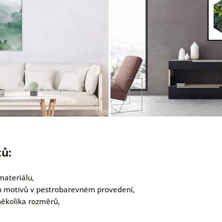
ů:
materiálu,
h motivů v pestrobarevném provedení,
několika rozměrů,