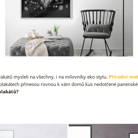
plakátů mysleli na všechny, i na milovníky eko stylu.
Přírodní mo
plakátech přinesou rovnou k vám domů kus nedotčené panenské
 plakátů?