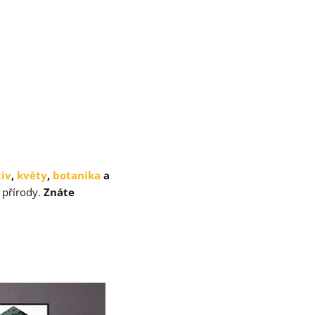
tiv
,
květy
,
botanika
a
 přírody.
Znáte