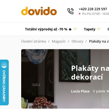
+420 228 229 597
Po-Pá: 07:00 - 16:0
Totální výprodej až -70 % 🔥
Tapety
Úvodní stránka
Magazín
Obrazy
Plakáty na z
Plakáty na
dekorací
Lucia Plasa
V pátek
1