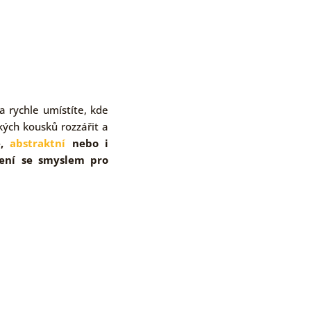
 rychle umístíte, kde
kých kousků rozzářit a
e,
abstraktní
nebo i
lení se smyslem pro