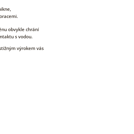
nikne,
koracemi.
těnu obvykle chrání
ontaktu s vodou.
stižným výrokem vás