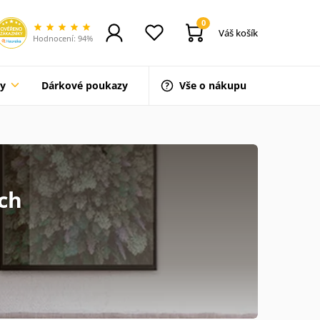
0
Váš košík
Hodnocení: 94%
ty
Dárkové poukazy
Vše o nákupu
ých