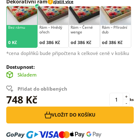
Dekorativní rám
zjistit více
i
Bez rámu
Rám –⁠⁠⁠⁠⁠⁠ Hnědý
Rám –⁠⁠⁠⁠⁠⁠ Černé
Rám –⁠⁠⁠⁠⁠⁠ Přírodní
ořech
wenge
dub
0 Kč
od 386 Kč
od 386 Kč
od 386 Kč
*cena doplňků bude připočtena k celkové ceně v košíku
Dostupnost:
Skladem
Přidat do oblíbených
748 Kč
+
ks
-
VLOŽIT DO KOŠÍKU