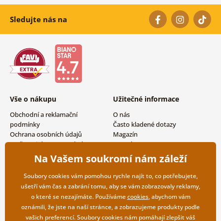
Sledujte nás na
Vše o nákupu
Užitečné informace
Obchodní a reklamační
O nás
podmínky
Často kladené dotazy
Ochrana osobních údajů
Magazín
Možnosti dopravy a platby
Kontakty
Vrácení zboží
Velkoobchodní spolupráce
Na Vašem soukromí nám záleží
Soubory cookies vám pomohou rychle najít to, co potřebujete,
ušetří vám čas a zabrání tomu, aby se vám zobrazovaly reklamy,
o které se nezajímáte. Používáme
cookies
, abychom vám
oznámili, že jste na naší stránce, a zobrazujeme produkty podle
vašich preferencí. Soubory cookies nám pomáhají zlepšit váš