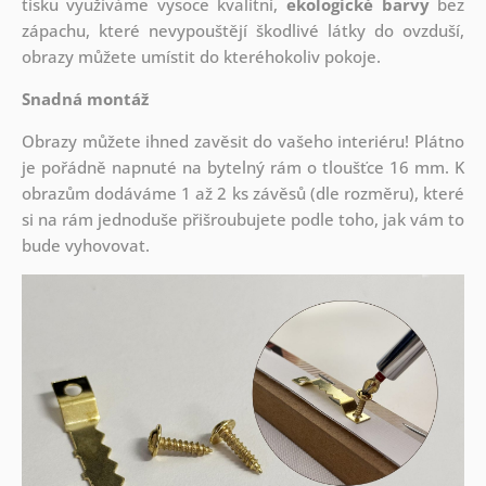
tisku využíváme vysoce kvalitní,
ekologické barvy
bez
zápachu, které nevypouštějí škodlivé látky do ovzduší,
obrazy můžete umístit do kteréhokoliv pokoje.
Snadná montáž
Obrazy můžete ihned zavěsit do vašeho interiéru! Plátno
je pořádně napnuté na bytelný rám o tloušťce 16 mm. K
obrazům dodáváme 1 až 2 ks závěsů (dle rozměru), které
si na rám jednoduše přišroubujete podle toho, jak vám to
bude vyhovovat.