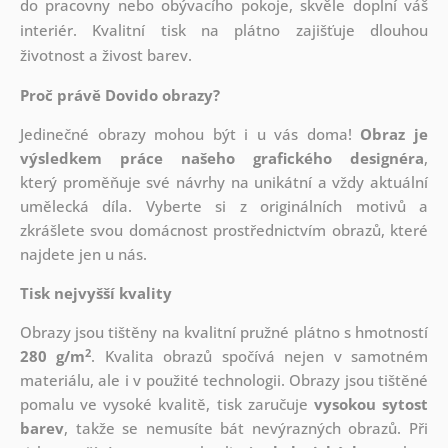
do pracovny nebo obývacího pokoje, skvěle doplní váš
interiér. Kvalitní tisk na plátno zajišťuje dlouhou
životnost a živost barev.
Proč právě Dovido obrazy?
Jedinečné obrazy mohou být i u vás doma!
Obraz je
výsledkem práce našeho grafického designéra
,
který
proměňuje své návrhy na unikátní a vždy aktuální
umělecká díla. Vyberte si z originálních motivů a
zkrášlete svou domácnost prostřednictvím obrazů, které
najdete jen u nás.
Tisk nejvyšší kvality
Obrazy jsou tištěny na kvalitní pružné plátno s hmotností
2
280 g/m
. Kvalita obrazů spočívá nejen v samotném
materiálu, ale i v použité technologii. Obrazy jsou tištěné
pomalu ve vysoké kvalitě, tisk zaručuje
vysokou sytost
barev
, takže se nemusíte bát nevýrazných obrazů. Při