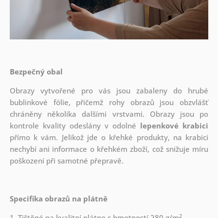
Bezpečný obal
Obrazy vytvořené pro vás jsou zabaleny do hrubé
bublinkové fólie, přičemž rohy obrazů jsou obzvlášť
chráněny několika dalšími vrstvami.
Obrazy jsou po
kontrole kvality odeslány v odolné
lepenkové krabici
přímo k vám. Jelikož jde o křehké produkty, na krabici
nechybí ani informace o křehkém zboží, což snižuje míru
poškození při samotné přepravě.
Specifika obrazů na plátně
2
1. Tištěné na kvalitní plátno s hmotností 280 g/m