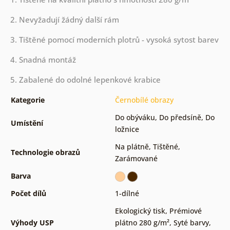
2. Nevyžadují žádný další rám
3. Tištěné pomocí moderních plotrů - vysoká sytost barev
4. Snadná montáž
5. Zabalené do odolné lepenkové krabice
Kategorie
Černobílé obrazy
Do obýváku
,
Do předsíně
,
Do
Umístění
ložnice
Na plátně
,
Tištěné
,
Technologie obrazů
Zarámované
Barva
Počet dílů
1-dílné
Ekologický tisk
,
Prémiové
Výhody USP
plátno 280 g/m²
,
Syté barvy
,