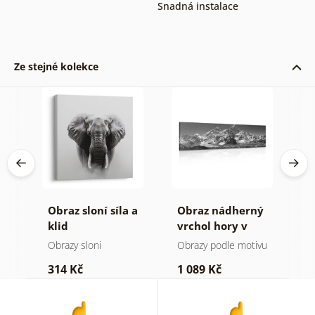
Snadná instalace
Ze stejné kolekce
á
Obraz sloní síla a
Obraz nádherný
O
ýl
klid
vrchol hory v
h
černobílém
a
Obrazy sloni
Obrazy podle motivu
V
provedení
314 Kč
1 089 Kč
7