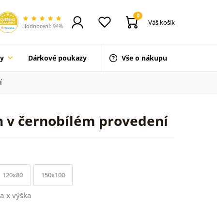
0
Váš košík
Hodnocení: 94%
ty
Dárkové poukazy
Vše o nákupu
í
n v černobílém provedení
120x80
150x100
a x výška