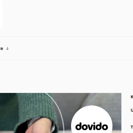
ce
K
U
T