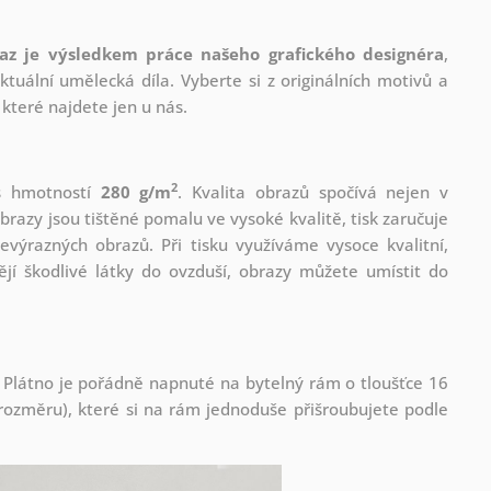
az je výsledkem práce našeho grafického designéra
,
tuální umělecká díla. Vyberte si z originálních motivů a
které najdete jen u nás.
2
 s hmotností
280 g/m
. Kvalita obrazů spočívá nejen v
brazy jsou tištěné pomalu ve vysoké kvalitě, tisk zaručuje
evýrazných obrazů. Při tisku využíváme vysoce kvalitní,
jí škodlivé látky do ovzduší, obrazy můžete umístit do
 Plátno je pořádně napnuté na bytelný rám o tloušťce 16
ozměru), které si na rám jednoduše přišroubujete podle