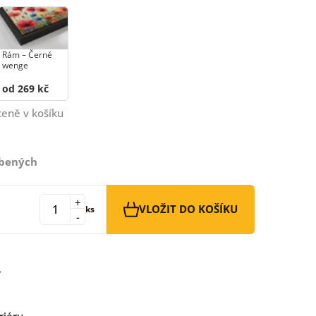
Rám –⁠⁠⁠⁠⁠⁠ Černé
wenge
od 269 kč
ceně v košíku
íbených
+
VLOŽIT DO KOŠÍKU
ks
-
riéru