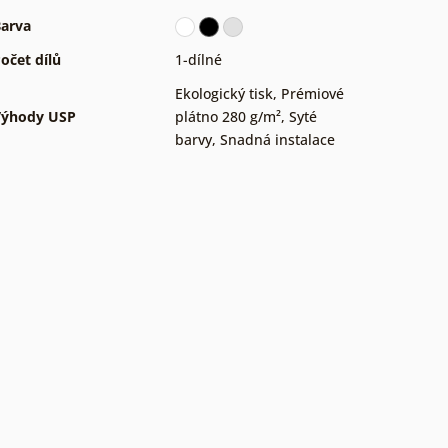
arva
očet dílů
1-dílné
Ekologický tisk
,
Prémiové
Výhody USP
plátno 280 g/m²
,
Syté
barvy
,
Snadná instalace