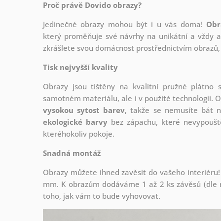
Proč právě Dovido obrazy?
Jedinečné obrazy mohou být i u vás doma!
Obr
který
proměňuje své návrhy na unikátní a vždy ak
zkrášlete svou domácnost prostřednictvím obrazů, 
Tisk nejvyšší kvality
Obrazy jsou tištěny na kvalitní pružné plátno
samotném materiálu, ale i v použité technologii. O
vysokou sytost barev
, takže se nemusíte bát n
ekologické barvy
bez zápachu, které nevypouště
kteréhokoliv pokoje.
Snadná montáž
Obrazy můžete ihned zavěsit do vašeho interiéru!
mm. K obrazům dodáváme 1 až 2 ks závěsů (dle r
toho, jak vám to bude vyhovovat.