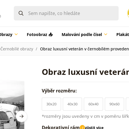
0
Obrazy
Fotoobraz 📤
Malování podle čísel
Plaká
Černobílé obrazy
Obraz luxusní veterán v černobílém proveden
Obraz luxusní veterá
Výběr rozměru:
30x20
40x30
60x40
90x60
*rozměry jsou uvedeny v cm v poměru šířk
Dekorativní rám
zjistit více
i