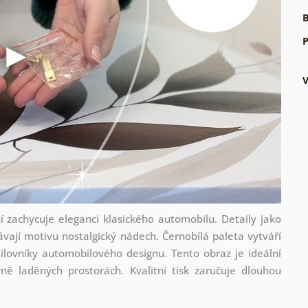
B
P
 zachycuje eleganci klasického automobilu. Detaily jako
vají motivu nostalgický nádech. Černobílá paleta vytváří
ilovníky automobilového designu. Tento obraz je ideální
ě laděných prostorách. Kvalitní tisk zaručuje dlouhou