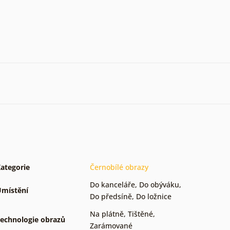
ategorie
Černobílé obrazy
Do kanceláře
,
Do obýváku
,
místění
Do předsíně
,
Do ložnice
Na plátně
,
Tištěné
,
echnologie obrazů
Zarámované