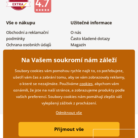
Shui
,
květiny
,
dětské
,
pop
art
,
černobílé
,
mapy,
vintage a retro
,
vesmír a
hvězdy
,
imitace
Vše o nákupu
Užitečné informace
olejomalby
,
zvířata
,
města
,
lidé
,
andělé
,
zátiší
,
Obchodní a reklamační
O nás
láska
,
jídla a nápoje
,
nápisy a citáty
,
auta
,
a
malování
podmínky
Často kladené dotazy
podle čísel
. Obrazy jsou vhodné do každé místnosti.
Ochrana osobních údajů
Magazín
Vyberte si u nás
obrazy do obýváku
,
dětského
Možnosti dopravy a platby
Kontakty
pokoje
, kanceláře, předsíně,
Vrácení zboží
Velkoobchodní spolupráce
Na Vašem soukromí nám záleží
koupelny,
ložnice
nebo
obrazy do kuchyně
.
Soubory cookies vám pomohou rychle najít to, co potřebujete,
ušetří vám čas a zabrání tomu, aby se vám zobrazovaly reklamy,
o které se nezajímáte. Používáme
cookies
, abychom vám
oznámili, že jste na naší stránce, a zobrazujeme produkty podle
vašich preferencí. Soubory cookies nám pomáhají zlepšit váš
vylepšený zážitek z procházení.
Odmítnout vše
Copyright ©2019 © Dovido.cz.
Přijmout vše
Webdesign
Litvanyi.sk
| E-shop vytvořila