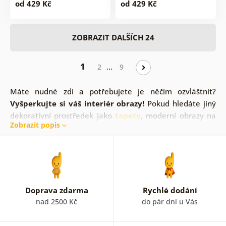
od 429 Kč
od 429 Kč
ZOBRAZIT DALŠÍCH 24
1
…
2
9
Máte nudné zdi a potřebujete je něčím ozvláštnit?
Vyšperkujte si váš interiér obrazy!
Pokud hledáte jiný
dekorativní prostředek jako
tapety
, moderní obrazy na
Zobrazit popis
zeď jsou jasnou volbou. V současnosti jsou opět
moderním prvkem!
Dolaďte váš nábytek a podlahu
prostřednictvím obrazů.
Jsme si jisti, že vaše rodina a
přátelé ocení styl, který novým obrazem docílíte. Je jen
na vás z jakého důvodu se rozhodnete pořídit si obraz na
zeď. Ať už předěláváte vaši domácnost, startujete svůj
Doprava zdarma
Rychlé dodání
život novým bytem nebo jen jednoduše máte chuť oživit
nad 2500 Kč
do pár dní u Vás
váš interiér.