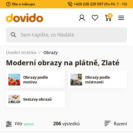
Vše o nákupu
+420 228 229 597
(Po-Pá: 7 - 16)
0
Úvodní stránka
Obrazy
Moderní obrazy na plátně, Zlaté
Obrazy podle
Obrazy podle
motivu
místnosti
Sestavy obrazů
206
Filtr
výsledků
Řazení
aktivní