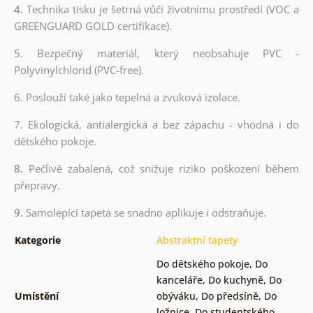
4.
Technika tisku je šetrná vůči životnímu prostředí (VOC a
GREENGUARD GOLD certifikace).
5. Bezpečný materiál, který neobsahuje PVC -
Polyvinylchlorid (PVC-free).
6. Poslouží také jako tepelná a zvuková izolace.
7. Ekologická, antialergická a bez zápachu - vhodná i do
dětského pokoje.
8.
Pečlivě zabalená, což snižuje riziko poškození během
přepravy.
9.
Samolepící tapeta se snadno aplikuje i odstraňuje.
Kategorie
Abstraktní tapety
Do dětského pokoje
,
Do
kanceláře
,
Do kuchyně
,
Do
Umístění
obýváku
,
Do předsíně
,
Do
ložnice
,
Do studentského