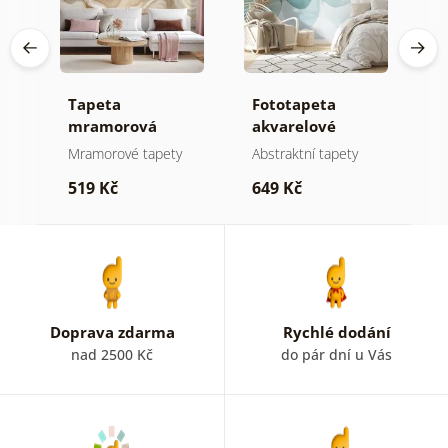
Tapeta
Fototapeta
T
mramorová
akvarelové
a
elegance ve
pastelové kruhy
a
Mramorové tapety
Abstraktní tapety
A
zlatých tónech
519 Kč
649 Kč
6
Doprava zdarma
Rychlé dodání
nad 2500 Kč
do pár dní u Vás