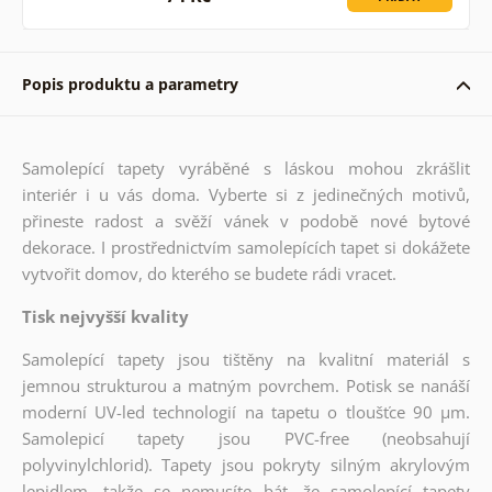
Popis produktu a parametry
Samolepící tapety vyráběné s láskou mohou zkrášlit
interiér i u vás doma. Vyberte si z jedinečných motivů,
přineste radost a svěží vánek v podobě nové bytové
dekorace. I prostřednictvím samolepících tapet si dokážete
vytvořit domov, do kterého se budete rádi vracet.
Tisk nejvyšší kvality
Samolepící tapety jsou tištěny na kvalitní materiál s
jemnou strukturou a matným povrchem. Potisk se nanáší
moderní UV-led technologií na tapetu o tloušťce 90 µm.
Samolepicí tapety jsou PVC-free (neobsahují
polyvinylchlorid). Tapety jsou pokryty silným akrylovým
lepidlem, takže se nemusíte bát, že samolepící tapety