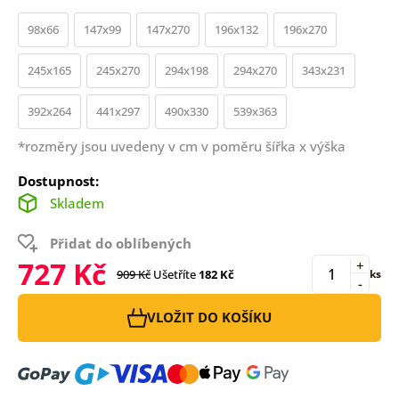
98x66
147x99
147x270
196x132
196x270
245x165
245x270
294x198
294x270
343x231
392x264
441x297
490x330
539x363
*rozměry jsou uvedeny v cm v poměru šířka x výška
Dostupnost:
Skladem
Přidat do oblíbených
727 Kč
+
909 Kč
Ušetříte
182 Kč
ks
-
VLOŽIT DO KOŠÍKU