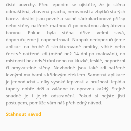
čisté povrchy. Před lepením se ujistěte, že je stěna
odmaštěná, zbavená prachu, nerovností a zbytků starých
barev. Ideální jsou pevné a suché sádrokartonové příčky
nebo stěny natřené matnou či polomatnou akrylátovou
barvou. Pokud byla stěna dříve velmi savá,
doporučujeme ji napenetrovat. Naopak nedoporučujeme
aplikaci na hrubé či strukturované omítky, vlhké nebo
čerstvě natřené zdi (méně než 14 dní po malování), do
místností bez odvětrání nebo na kluzké, lesklé, neporézní
či omyvatelné stěny. Nevhodné jsou také zdi natřené
levnými malbami s křídovým efektem. Samotná aplikace
je jednoduchá – díky vysoké lepivosti a pružnosti lepidla
tapety dobře drží a zvládne to opravdu každý. Stejně
snadné je i jejich odstranění. Pokud si nejste jistí
postupem, pomůže vám náš přehledný návod.
Stáhnout návod