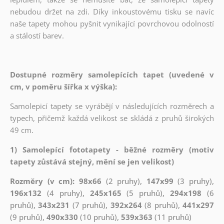
nebudou držet na zdi. Díky inkoustovému tisku se navíc
naše tapety mohou pyšnit vynikající povrchovou odolností
a stálostí barev.
Dostupné rozměry samolepících tapet (uvedené v
cm, v poměru šířka x výška):
Samolepicí tapety se vyrábějí v následujících rozměrech a
typech, přičemž každá velikost se skládá z pruhů širokých
49 cm.
1) Samolepící fototapety - běžné rozměry (motiv
tapety zůstává stejný, mění se jen velikost)
Rozměry (v cm): 98x66
(2 pruhy),
147x99
(3 pruhy),
196x132
(4 pruhy),
245x165
(5 pruhů),
294x198
(6
pruhů),
343x231
(7 pruhů),
392x264
(8 pruhů),
441x297
(9 pruhů),
490x330
(10 pruhů),
539x363
(11 pruhů)