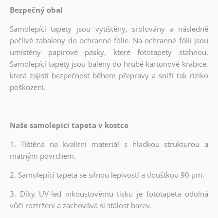
Bezpečný obal
Samolepící tapety jsou vytištěny, srolovány a následně
pečlivě zabaleny do ochranné fólie. Na ochranné fólii jsou
umístěny papírové pásky, které fototapety stáhnou.
Samolepící tapety jsou baleny do hrubé kartonové krabice,
která zajistí bezpečnost během přepravy a sníží tak riziko
poškození.
Naše samolepící tapeta v kostce
1.
Tištěná na kvalitní materiál s hladkou strukturou a
matným povrchem.
2.
Samolepící tapeta se silnou lepivostí a tloušťkou 90 µm.
3.
Díky UV-led inkoustovému tisku je fototapeta odolná
vůči roztržení a zachovává si stálost barev.