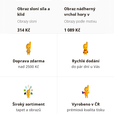
á
Obraz sloní síla a
Obraz nádherný
O
ýl
klid
vrchol hory v
h
černobílém
a
Obrazy sloni
Obrazy podle motivu
V
provedení
314 Kč
1 089 Kč
7
Doprava zdarma
Rychlé dodání
nad 2500 Kč
do pár dní u Vás
Široký sortiment
Vyrobeno v ČR
tapet a obrazů
prémiová kvalita tisku