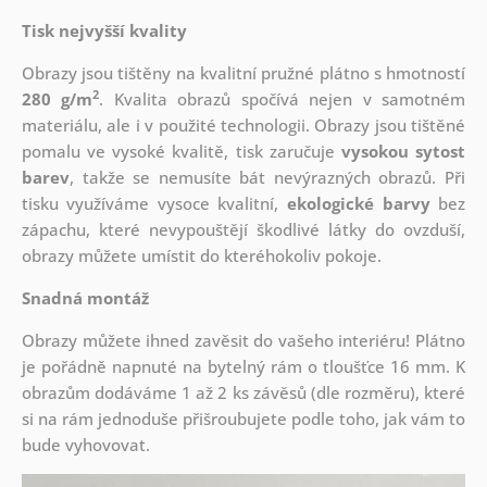
Tisk nejvyšší kvality
Obrazy jsou tištěny na kvalitní pružné plátno s hmotností
2
280 g/m
. Kvalita obrazů spočívá nejen v samotném
materiálu, ale i v použité technologii. Obrazy jsou tištěné
pomalu ve vysoké kvalitě, tisk zaručuje
vysokou sytost
barev
, takže se nemusíte bát nevýrazných obrazů. Při
tisku využíváme vysoce kvalitní,
ekologické barvy
bez
zápachu, které nevypouštějí škodlivé látky do ovzduší,
obrazy můžete umístit do kteréhokoliv pokoje.
Snadná montáž
Obrazy můžete ihned zavěsit do vašeho interiéru! Plátno
je pořádně napnuté na bytelný rám o tloušťce 16 mm. K
obrazům dodáváme 1 až 2 ks závěsů (dle rozměru), které
si na rám jednoduše přišroubujete podle toho, jak vám to
bude vyhovovat.