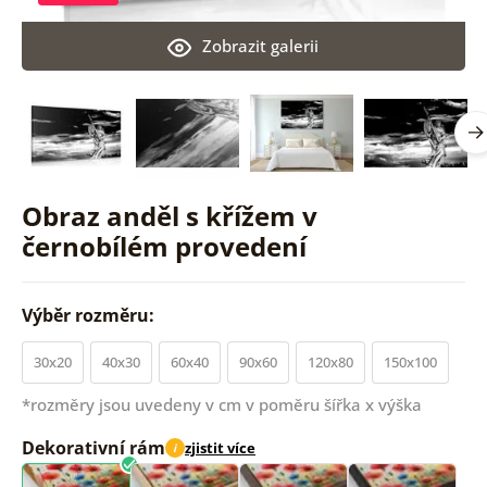
Zobrazit galerii
Obraz anděl s křížem v
černobílém provedení
Výběr rozměru:
30x20
40x30
60x40
90x60
120x80
150x100
*rozměry jsou uvedeny v cm v poměru šířka x výška
Dekorativní rám
zjistit více
i