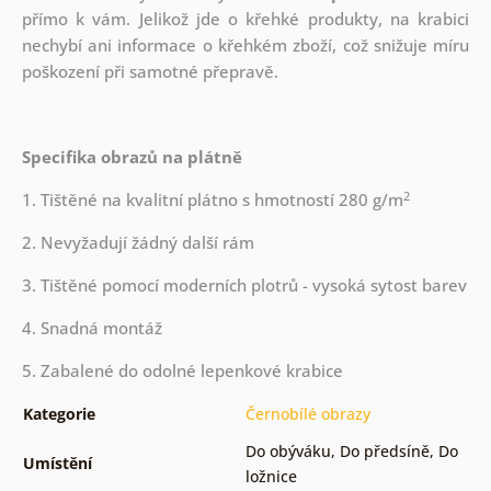
přímo k vám. Jelikož jde o křehké produkty, na krabici
nechybí ani informace o křehkém zboží, což snižuje míru
poškození při samotné přepravě.
Specifika obrazů na plátně
2
1. Tištěné na kvalitní plátno s hmotností 280 g/m
2. Nevyžadují žádný další rám
3. Tištěné pomocí moderních plotrů - vysoká sytost barev
4. Snadná montáž
5. Zabalené do odolné lepenkové krabice
Kategorie
Černobílé obrazy
Do obýváku
,
Do předsíně
,
Do
Umístění
ložnice