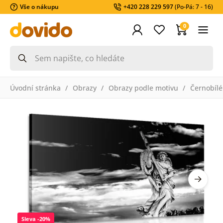
Vše o nákupu
+420 228 229 597
(Po-Pá: 7 - 16)
0
Úvodní stránka
Obrazy
Obrazy podle motivu
Černobílé
Sleva -20%