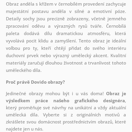
Obraz anděla s křížem v černobílém provedení zachycuje
majestátní postavu anděla v silné a emotivní póze.
Detaily sochy jsou precizně zobrazeny, včetně jemného
zpracování oděvu a výrazných rysů tváře. Černobílá
paleta dodává dílu dramatickou atmosféru, která
vyvolává pocit klidu a zamyšlení. Tento obraz je ideální
volbou pro ty, kteří chtějí přidat do svého interiéru
duchovní prvek nebo výrazný umělecký akcent. Kvalitní
materiály zaručují dlouhou životnost a trvanlivost tohoto
uměleckého díla.
Proč právě Dovido obrazy?
Jedinečné obrazy mohou být i u vás doma!
Obraz je
výsledkem práce našeho grafického designéra
,
který
proměňuje své návrhy na unikátní a vždy aktuální
umělecká díla. Vyberte si z originálních motivů a
zkrášlete svou domácnost prostřednictvím obrazů, které
najdete jen u nás.