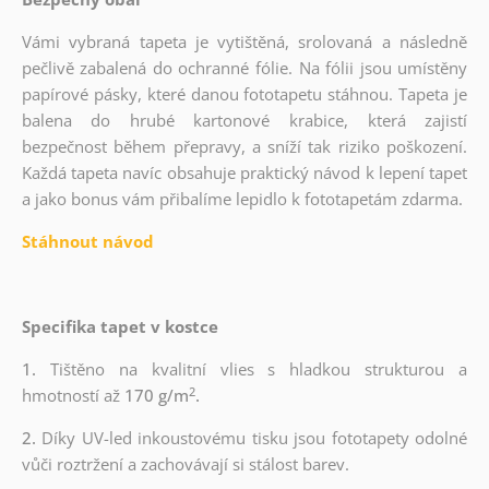
Vámi vybraná tapeta je vytištěná, srolovaná a následně
pečlivě zabalená do ochranné fólie. Na fólii jsou umístěny
papírové pásky, které danou fototapetu stáhnou. Tapeta je
balena do hrubé kartonové krabice, která zajistí
bezpečnost během přepravy, a sníží tak riziko poškození.
Každá tapeta navíc obsahuje praktický návod k lepení tapet
a jako bonus vám přibalíme lepidlo k fototapetám zdarma.
Stáhnout návod
Specifika tapet v kostce
1.
Tištěno na kvalitní vlies s hladkou strukturou a
2
hmotností až
170 g/m
.
2.
Díky UV-led inkoustovému tisku jsou fototapety odolné
vůči roztržení a zachovávají si stálost barev.