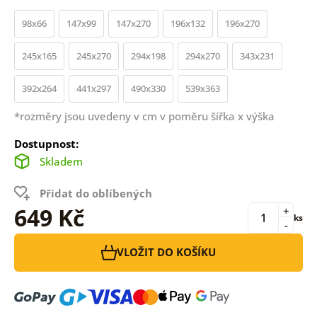
98x66
147x99
147x270
196x132
196x270
245x165
245x270
294x198
294x270
343x231
392x264
441x297
490x330
539x363
*rozměry jsou uvedeny v cm v poměru šířka x výška
Dostupnost:
Skladem
Přidat do oblíbených
649 Kč
+
ks
-
VLOŽIT DO KOŠÍKU