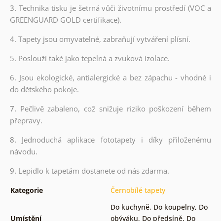
3.
Technika tisku je šetrná vůči životnímu prostředí (VOC a
GREENGUARD GOLD certifikace).
4. Tapety jsou omyvatelné, zabraňují vytváření plísní.
5. Poslouží také jako tepelná a zvuková izolace.
6.
Jsou ekologické, antialergické a bez zápachu - vhodné i
do dětského pokoje.
7.
Pečlivě zabaleno, což snižuje riziko poškození během
přepravy.
8.
Jednoduchá aplikace fototapety i díky přiloženému
návodu.
9.
Lepidlo k tapetám dostanete od nás zdarma.
Kategorie
Černobílé tapety
Do kuchyně
,
Do koupelny
,
Do
Umístění
obýváku
,
Do předsíně
,
Do