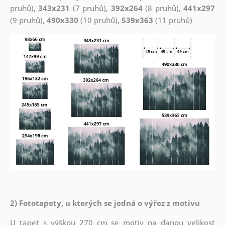
pruhů),
343x231
(7 pruhů),
392x264
(8 pruhů),
441x297
(9 pruhů),
490x330
(10 pruhů),
539x363
(11 pruhů)
2) Fototapety, u kterých se jedná o výřez z motivu
U tapet s výškou 270 cm se motiv na danou velikost