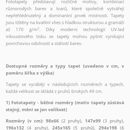
Fototapety představují rozličné motivy, kombinaci
různorodých barev a tvarů, které společně vytvářejí
nepřehlédnutelný a dominantní prvek místnosti. Tapety
jsou tištěny na kvalitní vlies s hladkou strukturou a gramáží
2
až 170 g/m
. Díky moderní technologii UV-led
inkoustového tisku se tapety mohou pyšnit vynikající
povrchovou odolností a stálostí barev.
Dostupné rozměry a typy tapet (uvedeno v cm, v
poměru šířka x výška)
Tapety se vyrábějí v následujících rozměrech a typech,
každá velikost se skládá z pruhů širokých 49 cm.
1) Fototapety - běžné rozměry (motiv tapety zůstává
stejný, mění se jen velikost)
Rozměry (v cm): 98x66
(2 pruhy),
147x99
(3 pruhy),
196x132
(4 pruhy),
245x165
(5 pruhů),
294x198
(6