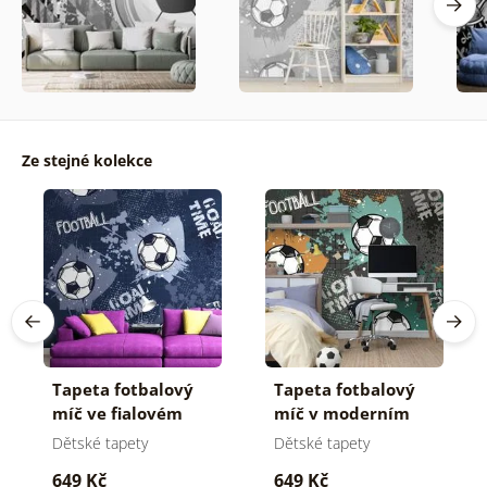
Ze stejné kolekce
Tapeta fotbalový
Tapeta fotbalový
míč ve fialovém
míč v moderním
provedení
Dětské tapety
Dětské tapety
649 Kč
649 Kč