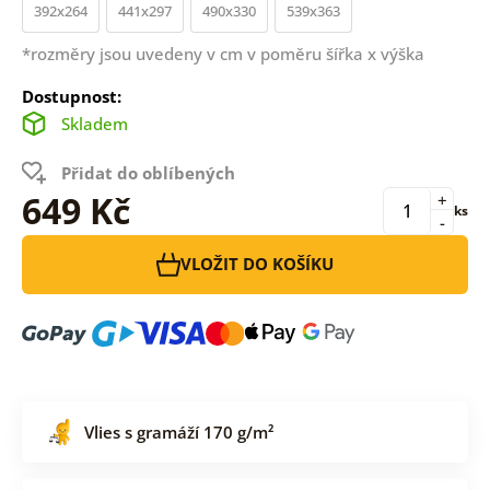
392x264
441x297
490x330
539x363
*rozměry jsou uvedeny v cm v poměru šířka x výška
Dostupnost:
Skladem
Přidat do oblíbených
649 Kč
+
ks
-
VLOŽIT DO KOŠÍKU
Vlies s gramáží 170 g/m²