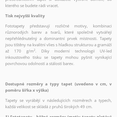
kterého se budete rádi vracet.
Tisk nejvyšší kvality
Fototapety představují rozličné motivy, kombinaci
různorodých barev a tvarů, které společně vytvářejí
nepřehlédnutelný a dominantní prvek místnosti. Tapety
jsou tištěny na kvalitní vlies s hladkou strukturou a gramáží
2
až 170 g/m
. Díky moderní technologii UV-led
inkoustového tisku se tapety mohou pyšnit vynikající
povrchovou odolností a stálostí barev.
Dostupné rozměry a typy tapet (uvedeno v cm, v
poměru šířka x výška)
Tapety se vyrábějí v následujících rozměrech a typech,
každá velikost se skládá z pruhů širokých 49 cm.
1) Fototapety - běžné rozměry (motiv tapety zůstává