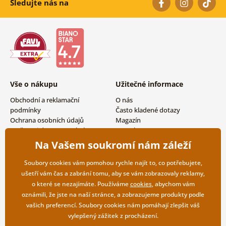
Sledujte nás na
Vše o nákupu
Užitečné informace
Obchodní a reklamační
O nás
podmínky
Často kladené dotazy
Ochrana osobních údajů
Magazín
Možnosti dopravy a platby
Kontakty
Vrácení zboží
Velkoobchodní spolupráce
Na Vašem soukromí nám záleží
Soubory cookies vám pomohou rychle najít to, co potřebujete,
ušetří vám čas a zabrání tomu, aby se vám zobrazovaly reklamy,
o které se nezajímáte. Používáme
cookies
, abychom vám
oznámili, že jste na naší stránce, a zobrazujeme produkty podle
vašich preferencí. Soubory cookies nám pomáhají zlepšit váš
vylepšený zážitek z procházení.