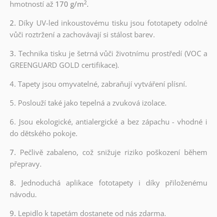
2
hmotností až
170 g/m
.
2.
Díky UV-led inkoustovému tisku jsou fototapety odolné
vůči roztržení a zachovávají si stálost barev.
3.
Technika tisku je šetrná vůči životnímu prostředí (VOC a
GREENGUARD GOLD certifikace).
4. Tapety jsou omyvatelné, zabraňují vytváření plísní.
5. Poslouží také jako tepelná a zvuková izolace.
6.
Jsou ekologické, antialergické a bez zápachu - vhodné i
do dětského pokoje.
7.
Pečlivě zabaleno, což snižuje riziko poškození během
přepravy.
8.
Jednoduchá aplikace fototapety i díky přiloženému
návodu.
9.
Lepidlo k tapetám dostanete od nás zdarma.