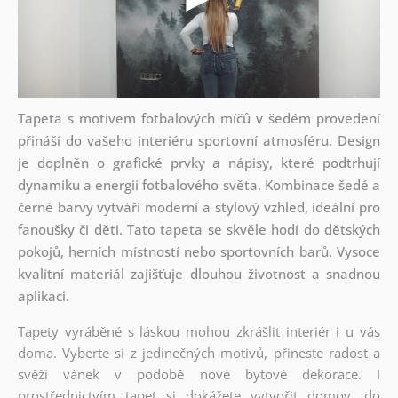
Tapeta s motivem fotbalových míčů v šedém provedení
přináší do vašeho interiéru sportovní atmosféru. Design
je doplněn o grafické prvky a nápisy, které podtrhují
dynamiku a energii fotbalového světa. Kombinace šedé a
černé barvy vytváří moderní a stylový vzhled, ideální pro
fanoušky či děti. Tato tapeta se skvěle hodí do dětských
pokojů, herních místností nebo sportovních barů. Vysoce
kvalitní materiál zajišťuje dlouhou životnost a snadnou
aplikaci.
Tapety vyráběné s láskou mohou zkrášlit interiér i u vás
doma. Vyberte si z jedinečných motivů, přineste radost a
svěží vánek v podobě nové bytové dekorace. I
prostřednictvím tapet si dokážete vytvořit domov, do