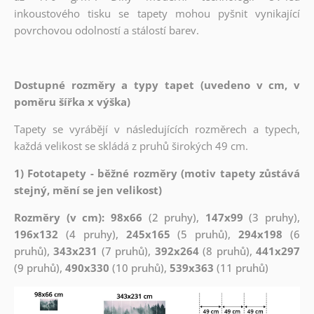
inkoustového tisku se tapety mohou pyšnit vynikající
povrchovou odolností a stálostí barev.
Dostupné rozměry a typy tapet (uvedeno v cm, v
poměru šířka x výška)
Tapety se vyrábějí v následujících rozměrech a typech,
každá velikost se skládá z pruhů širokých 49 cm.
1) Fototapety - běžné rozměry (motiv tapety zůstává
stejný, mění se jen velikost)
Rozměry (v cm): 98x66
(2 pruhy),
147x99
(3 pruhy),
196x132
(4 pruhy),
245x165
(5 pruhů),
294x198
(6
pruhů),
343x231
(7 pruhů),
392x264
(8 pruhů),
441x297
(9 pruhů),
490x330
(10 pruhů),
539x363
(11 pruhů)