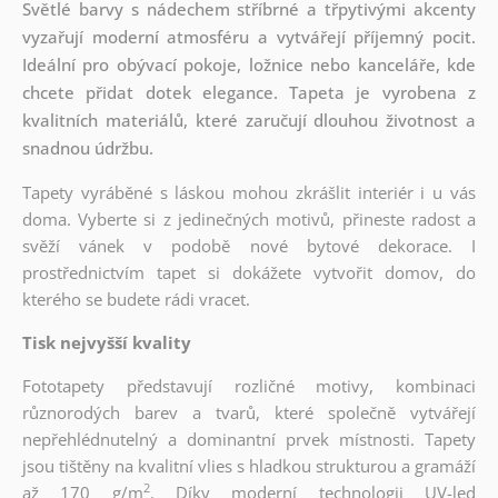
Světlé barvy s nádechem stříbrné a třpytivými akcenty
vyzařují moderní atmosféru a vytvářejí příjemný pocit.
Ideální pro obývací pokoje, ložnice nebo kanceláře, kde
chcete přidat dotek elegance. Tapeta je vyrobena z
kvalitních materiálů, které zaručují dlouhou životnost a
snadnou údržbu.
Tapety vyráběné s láskou mohou zkrášlit interiér i u vás
doma. Vyberte si z jedinečných motivů, přineste radost a
svěží vánek v podobě nové bytové dekorace. I
prostřednictvím tapet si dokážete vytvořit domov, do
kterého se budete rádi vracet.
Tisk nejvyšší kvality
Fototapety představují rozličné motivy, kombinaci
různorodých barev a tvarů, které společně vytvářejí
nepřehlédnutelný a dominantní prvek místnosti. Tapety
jsou tištěny na kvalitní vlies s hladkou strukturou a gramáží
2
až 170 g/m
. Díky moderní technologii UV-led