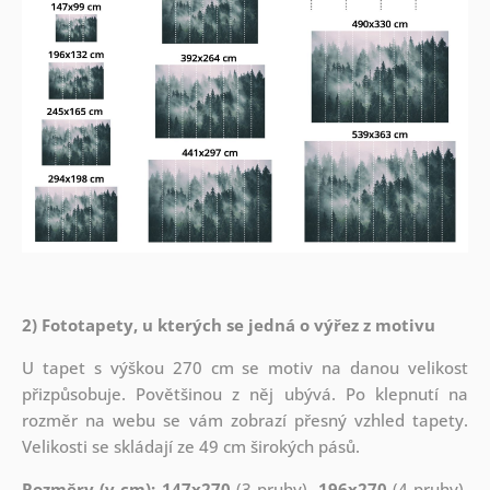
2) Fototapety, u kterých se jedná o výřez z motivu
U tapet s výškou 270 cm se motiv na danou velikost
přizpůsobuje. Povětšinou z něj ubývá. Po klepnutí na
rozměr na webu se vám zobrazí přesný vzhled tapety.
Velikosti se skládají ze 49 cm širokých pásů.
Rozměry (v cm): 147x270
(3 pruhy),
196x270
(4 pruhy),