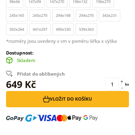
98x66
147x99
147x270
196x132
196x270
245x165
245x270
294x198
294x270
343x231
392x264
441x297
490x330
539x363
*rozměry jsou uvedeny v cm v poměru šířka x výška
Dostupnost:
Skladem
Přidat do oblíbených
649 Kč
+
ks
-
VLOŽIT DO KOŠÍKU