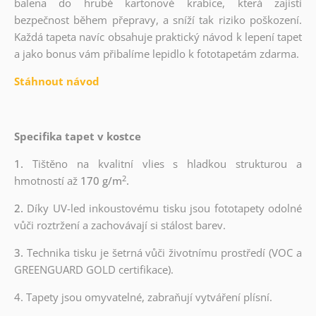
balena do hrubé kartonové krabice, která zajistí
bezpečnost během přepravy, a sníží tak riziko poškození.
Každá tapeta navíc obsahuje praktický návod k lepení tapet
a jako bonus vám přibalíme lepidlo k fototapetám zdarma.
Stáhnout návod
Specifika tapet v kostce
1.
Tištěno na kvalitní vlies s hladkou strukturou a
2
hmotností až
170 g/m
.
2.
Díky UV-led inkoustovému tisku jsou fototapety odolné
vůči roztržení a zachovávají si stálost barev.
3.
Technika tisku je šetrná vůči životnímu prostředí (VOC a
GREENGUARD GOLD certifikace).
4. Tapety jsou omyvatelné, zabraňují vytváření plísní.