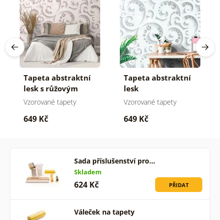
Tapeta abstraktní
Tapeta abstraktní
lesk s růžovým
lesk
nádechem
Vzorované tapety
Vzorované tapety
649 Kč
649 Kč
Sada příslušenství pro…
Skladem
624 Kč
PŘIDAT
Váleček na tapety