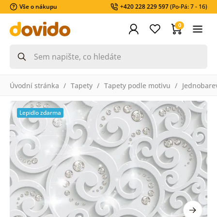
Vše o nákupu
+420 228 229 597
(Po-Pá: 7 - 16)
0
Úvodní stránka
Tapety
Tapety podle motivu
Jednobare
Lepidlo zdarma