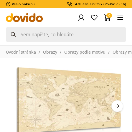
Vše o nákupu
+420 228 229 597
(Po-Pá: 7 - 16)
0
Úvodní stránka
Obrazy
Obrazy podle motivu
Obrazy m