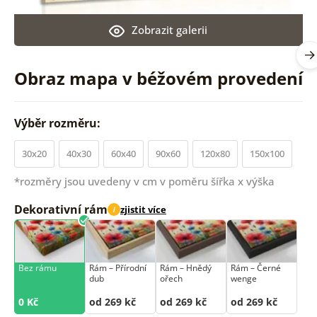
Zobrazit galerii
Obraz mapa v béžovém provedení
Výběr rozměru:
30x20
40x30
60x40
90x60
120x80
150x100
*rozměry jsou uvedeny v cm v poměru šířka x výška
Dekorativní rám
zjistit více
i
Bez rámu
Rám –⁠⁠⁠⁠⁠⁠ Přírodní
Rám –⁠⁠⁠⁠⁠⁠ Hnědý
Rám –⁠⁠⁠⁠⁠⁠ Černé
dub
ořech
wenge
0 Kč
od 269 kč
od 269 kč
od 269 kč