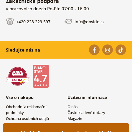
Zákaznická podpora
v pracovních dnech Po-Pá: 07:00 - 16:00
+420 228 229 597
info@dovido.cz
Sledujte nás na
Vše o nákupu
Užitečné informace
Obchodní a reklamační
O nás
podmínky
Často kladené dotazy
Ochrana osobních údajů
Magazín
Možnosti dopravy a platby
Kontakty
Vrácení zboží
Velkoobchodní spolupráce