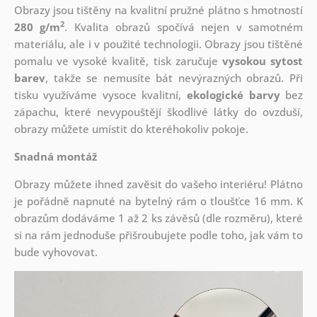
Obrazy jsou tištěny na kvalitní pružné plátno s hmotností
2
280 g/m
. Kvalita obrazů spočívá nejen v samotném
materiálu, ale i v použité technologii. Obrazy jsou tištěné
pomalu ve vysoké kvalitě, tisk zaručuje
vysokou sytost
barev
, takže se nemusíte bát nevýrazných obrazů. Při
tisku využíváme vysoce kvalitní,
ekologické barvy
bez
zápachu, které nevypouštějí škodlivé látky do ovzduší,
obrazy můžete umístit do kteréhokoliv pokoje.
Snadná montáž
Obrazy můžete ihned zavěsit do vašeho interiéru! Plátno
je pořádně napnuté na bytelný rám o tloušťce 16 mm. K
obrazům dodáváme 1 až 2 ks závěsů (dle rozměru), které
si na rám jednoduše přišroubujete podle toho, jak vám to
bude vyhovovat.