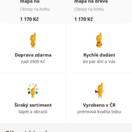
mapa na
mapa na dřevě
m
dřevěném pozadí
Obrazy na korku
Obrazy na korku
O
1 170 Kč
1 170 Kč
3
Doprava zdarma
Rychlé dodání
nad 2500 Kč
do pár dní u Vás
Široký sortiment
Vyrobeno v ČR
tapet a obrazů
prémiová kvalita tisku