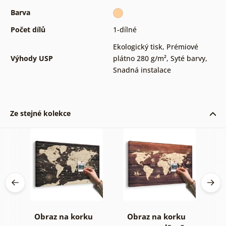
Barva
Počet dílů
1-dílné
Ekologický tisk
,
Prémiové
Výhody USP
plátno 280 g/m²
,
Syté barvy
,
Snadná instalace
Ze stejné kolekce
Obraz na korku
Obraz na korku
O