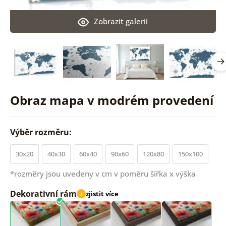
Zobrazit galerii
Obraz mapa v modrém provedení
Výběr rozměru:
30x20
40x30
60x40
90x60
120x80
150x100
*rozměry jsou uvedeny v cm v poměru šířka x výška
Dekorativní rám
zjistit více
i