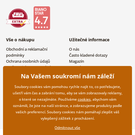
Vše o nákupu
Užitečné informace
Obchodní a reklamační
O nás
podmínky
Často kladené dotazy
Ochrana osobních údajů
Magazín
Možnosti dopravy a platby
Kontakty
Vrácení zboží
Velkoobchodní spolupráce
Na Vašem soukromí nám záleží
Soubory cookies vám pomohou rychle najít to, co potřebujete,
ušetří vám čas a zabrání tomu, aby se vám zobrazovaly reklamy,
o které se nezajímáte. Používáme
cookies
, abychom vám
oznámili, že jste na naší stránce, a zobrazujeme produkty podle
vašich preferencí. Soubory cookies nám pomáhají zlepšit váš
vylepšený zážitek z procházení.
Odmítnout vše