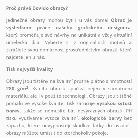
Proč právě Dovido obrazy?
Jedinečné obrazy mohou být i u vás doma!
Obraz je
výsledkem práce našeho grafického designéra
,
který
proměňuje své návrhy na unikátní a vždy aktuální
umělecká díla. Vyberte si z originálních motivů a
zkrášlete svou domácnost prostřednictvím obrazů, které
najdete jen u nás.
Tisk nejvyšší kvality
Obrazy jsou tištěny na kvalitní pružné plátno s hmotností
2
280 g/m
. Kvalita obrazů spočívá nejen v samotném
materiálu, ale i v použité technologii. Obrazy jsou tištěné
pomalu ve vysoké kvalitě, tisk zaručuje
vysokou sytost
barev
, takže se nemusíte bát nevýrazných obrazů. Při
tisku využíváme vysoce kvalitní,
ekologické barvy
bez
zápachu, které nevypouštějí škodlivé látky do ovzduší,
obrazy můžete umístit do kteréhokoliv pokoje.