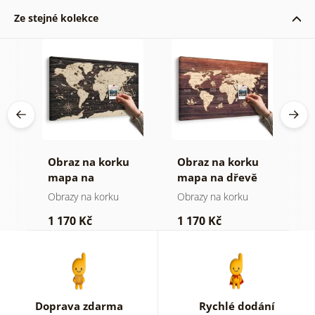
Ze stejné kolekce
Obraz na korku
Obraz na korku
O
mapa na
mapa na dřevě
m
dřevěném pozadí
Obrazy na korku
Obrazy na korku
O
1 170 Kč
1 170 Kč
3
Doprava zdarma
Rychlé dodání