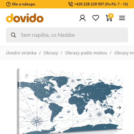
Vše o nákupu
+420 228 229 597
(Po-Pá: 7 - 16)
0
Úvodní stránka
Obrazy
Obrazy podle motivu
Obrazy m