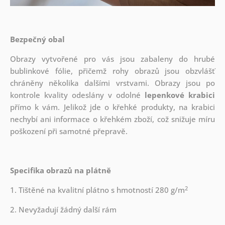
Bezpečný obal
Obrazy vytvořené pro vás jsou zabaleny do hrubé
bublinkové fólie, přičemž rohy obrazů jsou obzvlášť
chráněny několika dalšími vrstvami.
Obrazy jsou po
kontrole kvality odeslány v odolné
lepenkové krabici
přímo k vám. Jelikož jde o křehké produkty, na krabici
nechybí ani informace o křehkém zboží, což snižuje míru
poškození při samotné přepravě.
Specifika obrazů na plátně
2
1. Tištěné na kvalitní plátno s hmotností 280 g/m
2. Nevyžadují žádný další rám