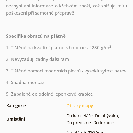
nechybí ani informace o křehkém zboží, což snižuje míru
poškození při samotné přepravě.
Specifika obrazů na plátně
2
1. Tištěné na kvalitní plátno s hmotností 280 g/m
2. Nevyžadují žádný další rám
3. Tištěné pomocí moderních plotrů - vysoká sytost barev
4. Snadná montáž
5. Zabalené do odolné lepenkové krabice
Kategorie
Obrazy mapy
Do kanceláře
,
Do obýváku
,
Umístění
Do předsíně
,
Do ložnice
Na plátně
,
Tištěné
,