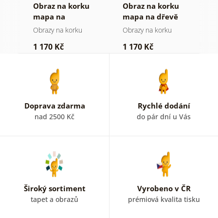
Obraz na korku
Obraz na korku
O
mapa na
mapa na dřevě
m
dřevěném pozadí
Obrazy na korku
Obrazy na korku
O
1 170 Kč
1 170 Kč
3
Doprava zdarma
Rychlé dodání
nad 2500 Kč
do pár dní u Vás
Široký sortiment
Vyrobeno v ČR
tapet a obrazů
prémiová kvalita tisku