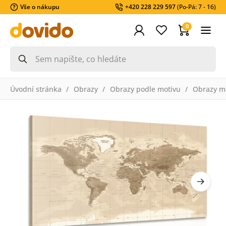
Vše o nákupu
+420 228 229 597
(Po-Pá: 7 - 16)
0
Úvodní stránka
Obrazy
Obrazy podle motivu
Obrazy m