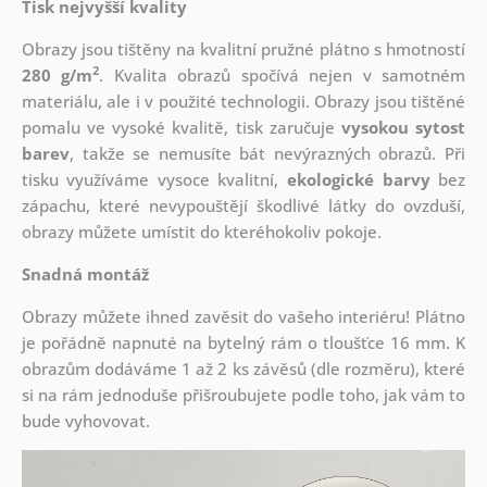
Tisk nejvyšší kvality
Obrazy jsou tištěny na kvalitní pružné plátno s hmotností
2
280 g/m
. Kvalita obrazů spočívá nejen v samotném
materiálu, ale i v použité technologii. Obrazy jsou tištěné
pomalu ve vysoké kvalitě, tisk zaručuje
vysokou sytost
barev
, takže se nemusíte bát nevýrazných obrazů. Při
tisku využíváme vysoce kvalitní,
ekologické barvy
bez
zápachu, které nevypouštějí škodlivé látky do ovzduší,
obrazy můžete umístit do kteréhokoliv pokoje.
Snadná montáž
Obrazy můžete ihned zavěsit do vašeho interiéru! Plátno
je pořádně napnuté na bytelný rám o tloušťce 16 mm. K
obrazům dodáváme 1 až 2 ks závěsů (dle rozměru), které
si na rám jednoduše přišroubujete podle toho, jak vám to
bude vyhovovat.