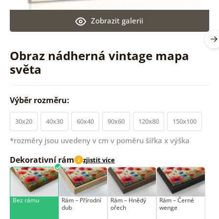
Zobrazit galerii
Obraz nádherná vintage mapa
světa
Výběr rozměru:
30x20
40x30
60x40
90x60
120x80
150x100
*rozměry jsou uvedeny v cm v poměru šířka x výška
Dekorativní rám
zjistit více
i
Bez rámu
Rám –⁠⁠⁠⁠⁠⁠ Přírodní
Rám –⁠⁠⁠⁠⁠⁠ Hnědý
Rám –⁠⁠⁠⁠⁠⁠ Černé
dub
ořech
wenge