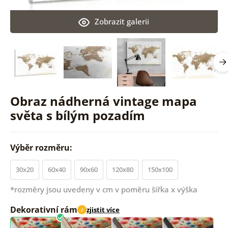
Zobrazit galerii
Obraz nádherná vintage mapa
světa s bílým pozadím
Výběr rozměru:
30x20
60x40
90x60
120x80
150x100
*rozměry jsou uvedeny v cm v poměru šířka x výška
Dekorativní rám
zjistit více
i