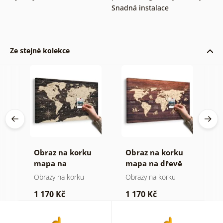
Snadná instalace
Ze stejné kolekce
Obraz na korku
Obraz na korku
O
mapa na
mapa na dřevě
m
dřevěném pozadí
Obrazy na korku
Obrazy na korku
O
1 170 Kč
1 170 Kč
3