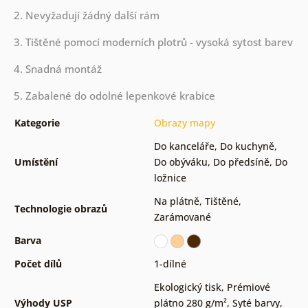
2. Nevyžadují žádný další rám
3. Tištěné pomocí moderních plotrů - vysoká sytost barev
4. Snadná montáž
5. Zabalené do odolné lepenkové krabice
Kategorie
Obrazy mapy
Do kanceláře
,
Do kuchyně
,
Umístění
Do obýváku
,
Do předsíně
,
Do
ložnice
Na plátně
,
Tištěné
,
Technologie obrazů
Zarámované
Barva
Počet dílů
1-dílné
Ekologický tisk
,
Prémiové
Výhody USP
plátno 280 g/m²
,
Syté barvy
,