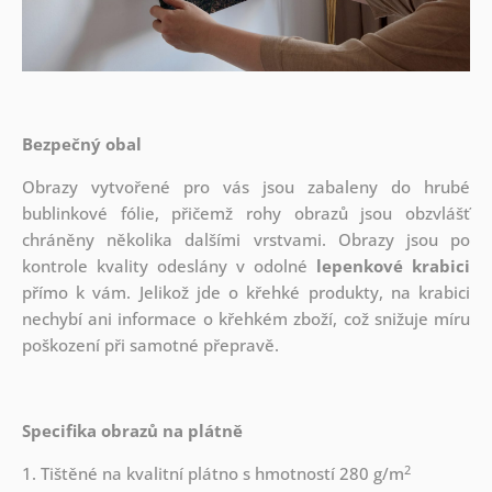
Bezpečný obal
Obrazy vytvořené pro vás jsou zabaleny do hrubé
bublinkové fólie, přičemž rohy obrazů jsou obzvlášť
chráněny několika dalšími vrstvami.
Obrazy jsou po
kontrole kvality odeslány v odolné
lepenkové krabici
přímo k vám. Jelikož jde o křehké produkty, na krabici
nechybí ani informace o křehkém zboží, což snižuje míru
poškození při samotné přepravě.
Specifika obrazů na plátně
2
1. Tištěné na kvalitní plátno s hmotností 280 g/m