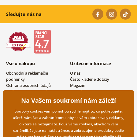
Sledujte nás na
Vše o nákupu
Užitečné informace
Obchodní a reklamační
O nás
podmínky
Často kladené dotazy
Ochrana osobních údajů
Magazín
Možnosti dopravy a platby
Kontakty
Vrácení zboží
Velkoobchodní spolupráce
Na Vašem soukromí nám záleží
Soubory cookies vám pomohou rychle najít to, co potřebujete,
ušetří vám čas a zabrání tomu, aby se vám zobrazovaly reklamy,
o které se nezajímáte. Používáme
cookies
, abychom vám
oznámili, že jste na naší stránce, a zobrazujeme produkty podle
vašich preferencí. Soubory cookies nám pomáhají zlepšit váš