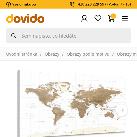
Vše o nákupu
+420 228 229 597
(Po-Pá: 7 - 16)
0
Úvodní stránka
Obrazy
Obrazy podle motivu
Obrazy m