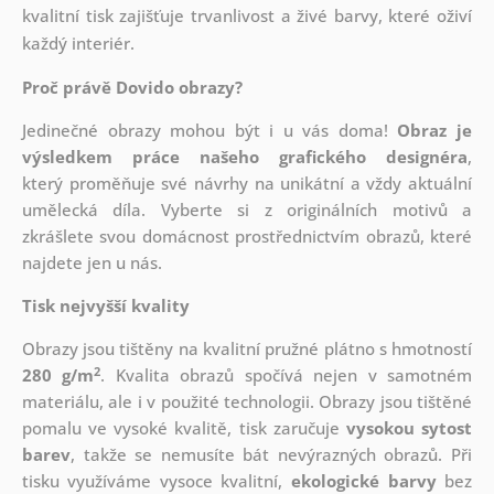
kvalitní tisk zajišťuje trvanlivost a živé barvy, které oživí
každý interiér.
Proč právě Dovido obrazy?
Jedinečné obrazy mohou být i u vás doma!
Obraz je
výsledkem práce našeho grafického designéra
,
který
proměňuje své návrhy na unikátní a vždy aktuální
umělecká díla. Vyberte si z originálních motivů a
zkrášlete svou domácnost prostřednictvím obrazů, které
najdete jen u nás.
Tisk nejvyšší kvality
Obrazy jsou tištěny na kvalitní pružné plátno s hmotností
2
280 g/m
. Kvalita obrazů spočívá nejen v samotném
materiálu, ale i v použité technologii. Obrazy jsou tištěné
pomalu ve vysoké kvalitě, tisk zaručuje
vysokou sytost
barev
, takže se nemusíte bát nevýrazných obrazů. Při
tisku využíváme vysoce kvalitní,
ekologické barvy
bez