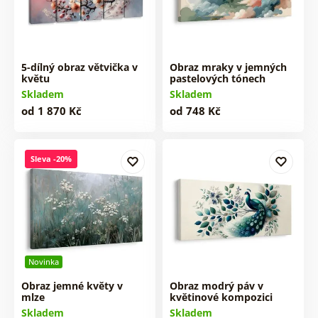
5-dílný obraz větvička v
Obraz mraky v jemných
květu
pastelových tónech
Skladem
Skladem
od 1 870 Kč
od 748 Kč
Sleva -20%
Novinka
Obraz jemné květy v
Obraz modrý páv v
mlze
květinové kompozici
Skladem
Skladem