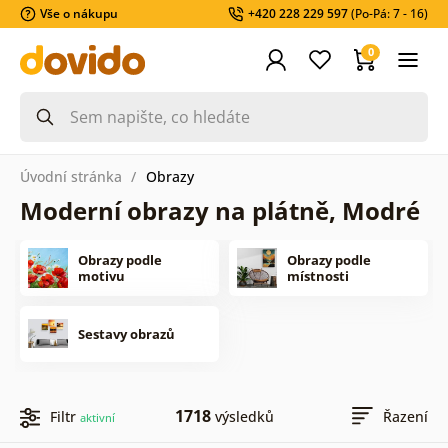
Vše o nákupu
+420 228 229 597
(Po-Pá: 7 - 16)
0
Úvodní stránka
Obrazy
Moderní obrazy na plátně, Modré
Obrazy podle
Obrazy podle
motivu
místnosti
Sestavy obrazů
1718
Filtr
výsledků
Řazení
aktivní