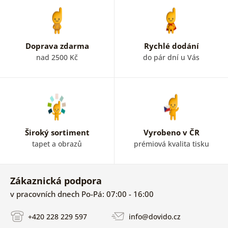
prostřednictvím obrazů.
Jsme si jisti, že vaše rodina a
přátelé ocení styl, který novým obrazem docílíte. Je jen
na vás z jakého důvodu se rozhodnete pořídit si obraz na
zeď. Ať už předěláváte vaši domácnost, startujete svůj
Doprava zdarma
Rychlé dodání
život novým bytem nebo jen jednoduše máte chuť oživit
nad 2500 Kč
do pár dní u Vás
váš interiér.
Dovido obrazy
, které nabízíme
jsou vysoké kvality.
Barvy neblednou
i když jsou vystaveny slunečnímu
záření. Výrobce obrazů klade důraz na technologii
výroby. Náš e-shop se zaměřuje hlavně na vliesové
Široký sortiment
Vyrobeno v ČR
obrazy na plátně a obrazy na korku,
které jsou na
tapet a obrazů
prémiová kvalita tisku
100% značkou originality. Nabízené obrazy jsou buď
připraveny pro zavěšení nebo jsou již zarámované.
Najdete u nás
klasické jednodílné obrazy na stěnu, ale
Zákaznická podpora
i třídílné, pětidílné a
vícedílné obrazy
.
Oblíbeným
v pracovních dnech Po-Pá: 07:00 - 16:00
hitem jsou obrazy, které můžete malovat společně s
vašimi ratolestmi podle čísel.
+420 228 229 597
info@dovido.cz