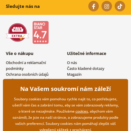
Sledujte nás na
Vše o nákupu
Užitečné informace
Obchodní a reklamační
O nás
podmínky
Často kladené dotazy
Ochrana osobních údajů
Magazín
Možnosti dopravy a platby
Kontakty
Vrácení zboží
Velkoobchodní spolupráce
Na Vašem soukromí nám záleží
Soubory cookies vám pomohou rychle najít to, co potřebujete,
ušetří vám čas a zabrání tomu, aby se vám zobrazovaly reklamy,
o které se nezajímáte. Používáme
cookies
, abychom vám
oznámili, že jste na naší stránce, a zobrazujeme produkty podle
vašich preferencí. Soubory cookies nám pomáhají zlepšit váš
vylepšený zážitek z procházení.