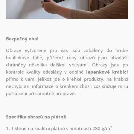
Bezpečný obal
Obrazy vytvořené pro vás jsou zabaleny do hrubé
bublinkové fólie, přičemž rohy obrazů jsou obzvlášť
chráněny několika dalšími vrstvami.
Obrazy jsou po
kontrole kvality odeslány v odolné
lepenkové krabici
přímo k vám. Jelikož jde o křehké produkty, na krabici
nechybí ani informace o křehkém zboží, což snižuje míru
poškození při samotné přepravě.
Specifika obrazů na plátně
2
1. Tištěné na kvalitní plátno s hmotností 280 g/m