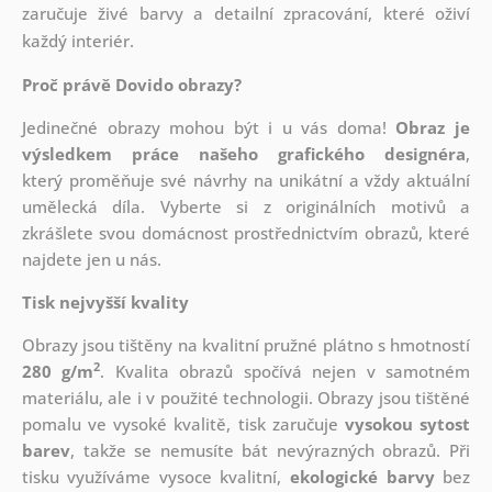
zaručuje živé barvy a detailní zpracování, které oživí
každý interiér.
Proč právě Dovido obrazy?
Jedinečné obrazy mohou být i u vás doma!
Obraz je
výsledkem práce našeho grafického designéra
,
který
proměňuje své návrhy na unikátní a vždy aktuální
umělecká díla. Vyberte si z originálních motivů a
zkrášlete svou domácnost prostřednictvím obrazů, které
najdete jen u nás.
Tisk nejvyšší kvality
Obrazy jsou tištěny na kvalitní pružné plátno s hmotností
2
280 g/m
. Kvalita obrazů spočívá nejen v samotném
materiálu, ale i v použité technologii. Obrazy jsou tištěné
pomalu ve vysoké kvalitě, tisk zaručuje
vysokou sytost
barev
, takže se nemusíte bát nevýrazných obrazů. Při
tisku využíváme vysoce kvalitní,
ekologické barvy
bez