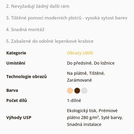
2. Nevyžadují žádný další rám
3. Tištěné pomocí moderních plotrů - vysoká sytost barev
4. Snadná montáž
5. Zabalené do odolné lepenkové krabice
Kategorie
Obrazy zátiší
Umístění
Do předsíně
,
Do ložnice
Na plátně
,
Tištěné
,
Technologie obrazů
Zarámované
Barva
Počet dílů
1-dílné
Ekologický tisk
,
Prémiové
Výhody USP
plátno 280 g/m²
,
Syté barvy
,
Snadná instalace