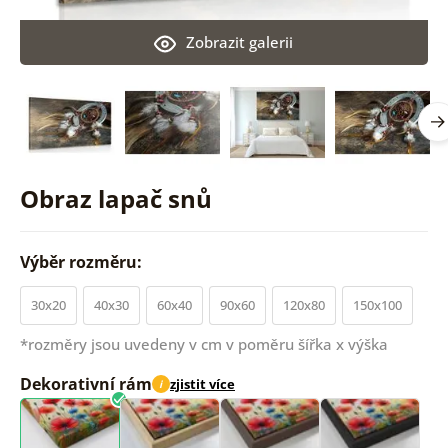
Zobrazit galerii
Obraz lapač snů
Výběr rozměru:
30x20
40x30
60x40
90x60
120x80
150x100
*rozměry jsou uvedeny v cm v poměru šířka x výška
Dekorativní rám
zjistit více
i