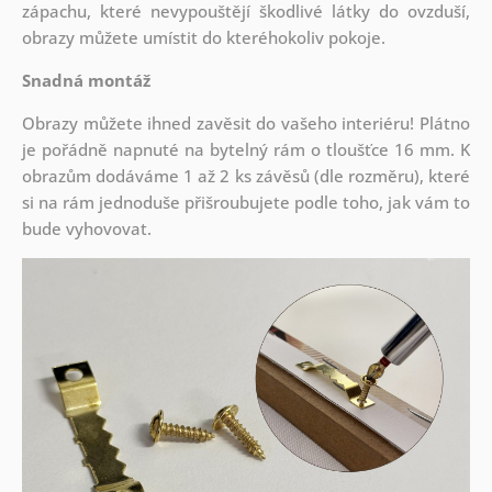
zápachu, které nevypouštějí škodlivé látky do ovzduší,
obrazy můžete umístit do kteréhokoliv pokoje.
Snadná montáž
Obrazy můžete ihned zavěsit do vašeho interiéru! Plátno
je pořádně napnuté na bytelný rám o tloušťce 16 mm. K
obrazům dodáváme 1 až 2 ks závěsů (dle rozměru), které
si na rám jednoduše přišroubujete podle toho, jak vám to
bude vyhovovat.