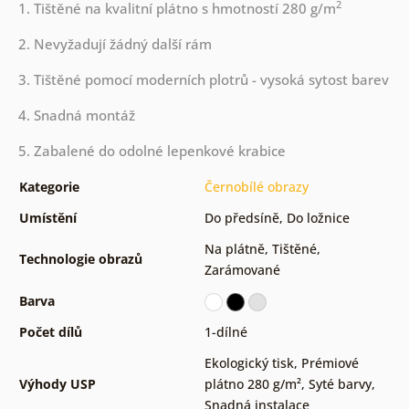
2
1. Tištěné na kvalitní plátno s hmotností 280 g/m
2. Nevyžadují žádný další rám
3. Tištěné pomocí moderních plotrů - vysoká sytost barev
4. Snadná montáž
5. Zabalené do odolné lepenkové krabice
Kategorie
Černobílé obrazy
Umístění
Do předsíně
,
Do ložnice
Na plátně
,
Tištěné
,
Technologie obrazů
Zarámované
Barva
Počet dílů
1-dílné
Ekologický tisk
,
Prémiové
Výhody USP
plátno 280 g/m²
,
Syté barvy
,
Snadná instalace