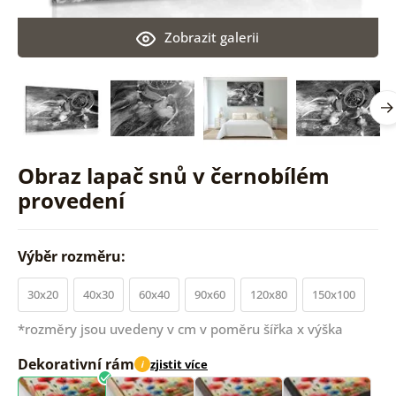
Zobrazit galerii
Obraz lapač snů v černobílém
provedení
Výběr rozměru:
30x20
40x30
60x40
90x60
120x80
150x100
*rozměry jsou uvedeny v cm v poměru šířka x výška
Dekorativní rám
zjistit více
i