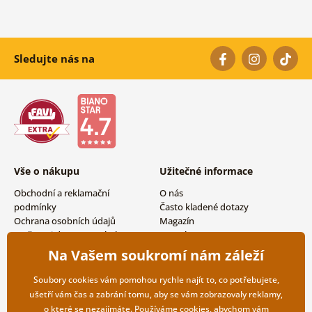
Sledujte nás na
Vše o nákupu
Užitečné informace
Obchodní a reklamační
O nás
podmínky
Často kladené dotazy
Ochrana osobních údajů
Magazín
Možnosti dopravy a platby
Kontakty
Vrácení zboží
Velkoobchodní spolupráce
Na Vašem soukromí nám záleží
Soubory cookies vám pomohou rychle najít to, co potřebujete,
ušetří vám čas a zabrání tomu, aby se vám zobrazovaly reklamy,
o které se nezajímáte. Používáme
cookies
, abychom vám