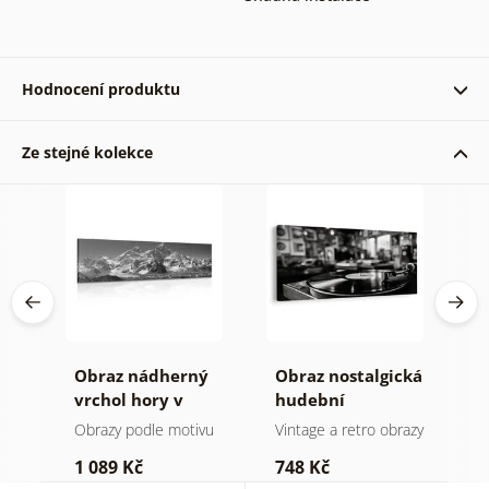
Hodnocení produktu
Ze stejné kolekce
Ověřený zákazník 09. 02. 2024
Úžasný lapač snů sem spojena s rychlosti
objednávky a rychle odeslani
Lidmila 04. 02. 2024
Obraz nádherný
Obraz nostalgická
O
a v
vrchol hory v
hudební
k
černobílém
atmosféra
Obrazy podle motivu
Vintage a retro obrazy
O
provedení
1 089 Kč
748 Kč
3