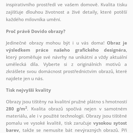
inspirativního prostředí ve vašem domově. Kvalita tisku
zajišťuje dlouhou životnost a živé detaily, které potěší
každého milovníka umění.
Proč právě Dovido obrazy?
Jedinečné obrazy mohou být i u vás doma!
Obraz je
výsledkem práce našeho grafického designéra
,
který
proměňuje své návrhy na unikátní a vždy aktuální
umělecká díla. Vyberte si z originálních motivů a
zkrášlete svou domácnost prostřednictvím obrazů, které
najdete jen u nás.
Tisk nejvyšší kvality
Obrazy jsou tištěny na kvalitní pružné plátno s hmotností
2
280 g/m
. Kvalita obrazů spočívá nejen v samotném
materiálu, ale i v použité technologii. Obrazy jsou tištěné
pomalu ve vysoké kvalitě, tisk zaručuje
vysokou sytost
barev
, takže se nemusíte bát nevýrazných obrazů. Při