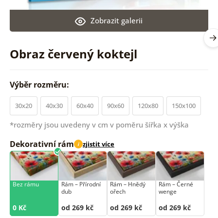
Zobrazit galerii
Obraz červený koktejl
Výběr rozměru:
30x20
40x30
60x40
90x60
120x80
150x100
*rozměry jsou uvedeny v cm v poměru šířka x výška
Dekorativní rám
zjistit více
i
Bez rámu
Rám –⁠⁠⁠⁠⁠⁠ Přírodní
Rám –⁠⁠⁠⁠⁠⁠ Hnědý
Rám –⁠⁠⁠⁠⁠⁠ Černé
dub
ořech
wenge
0 Kč
od 269 kč
od 269 kč
od 269 kč