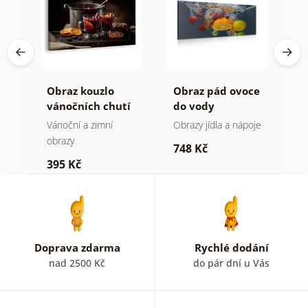
Obraz kouzlo
Obraz pád ovoce
S
na
vánočních chutí
do vody
k
je
Vánoční a zimní
Obrazy jídla a nápoje
S
obrazy
748 Kč
1
395 Kč
Doprava zdarma
Rychlé dodání
nad 2500 Kč
do pár dní u Vás