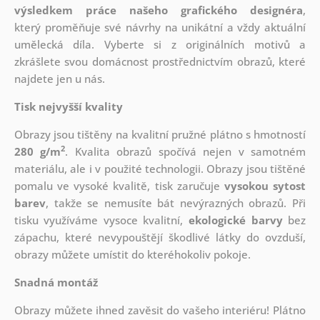
výsledkem práce našeho grafického designéra
,
který
proměňuje své návrhy na unikátní a vždy aktuální
umělecká díla. Vyberte si z originálních motivů a
zkrášlete svou domácnost prostřednictvím obrazů, které
najdete jen u nás.
Tisk nejvyšší kvality
Obrazy jsou tištěny na kvalitní pružné plátno s hmotností
2
280 g/m
. Kvalita obrazů spočívá nejen v samotném
materiálu, ale i v použité technologii. Obrazy jsou tištěné
pomalu ve vysoké kvalitě, tisk zaručuje
vysokou sytost
barev
, takže se nemusíte bát nevýrazných obrazů. Při
tisku využíváme vysoce kvalitní,
ekologické barvy
bez
zápachu, které nevypouštějí škodlivé látky do ovzduší,
obrazy můžete umístit do kteréhokoliv pokoje.
Snadná montáž
Obrazy můžete ihned zavěsit do vašeho interiéru! Plátno