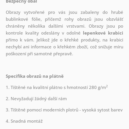
Bezpečný obal
Obrazy vytvořené pro vás jsou zabaleny do hrubé
bublinkové fólie, přičemž rohy obrazů jsou obzvlášť
chráněny několika dalšími vrstvami.
Obrazy jsou po
kontrole kvality odeslány v odolné
lepenkové krabici
přímo k vám. Jelikož jde o křehké produkty, na krabici
nechybí ani informace o křehkém zboží, což snižuje míru
poškození při samotné přepravě.
Specifika obrazů na plátně
2
1. Tištěné na kvalitní plátno s hmotností 280 g/m
2. Nevyžadují žádný další rám
3. Tištěné pomocí moderních plotrů - vysoká sytost barev
4. Snadná montáž