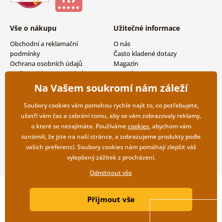
Vše o nákupu
Užitečné informace
Obchodní a reklamační
O nás
podmínky
Často kladené dotazy
Ochrana osobních údajů
Magazín
Možnosti dopravy a platby
Kontakty
Vrácení zboží
Velkoobchodní spolupráce
Na Vašem soukromí nám záleží
Soubory cookies vám pomohou rychle najít to, co potřebujete,
ušetří vám čas a zabrání tomu, aby se vám zobrazovaly reklamy,
o které se nezajímáte. Používáme
cookies
, abychom vám
oznámili, že jste na naší stránce, a zobrazujeme produkty podle
vašich preferencí. Soubory cookies nám pomáhají zlepšit váš
vylepšený zážitek z procházení.
Odmítnout vše
Copyright ©2019 © Dovido.cz.
Přijmout vše
Webdesign
Litvanyi.sk
| E-shop vytvořila