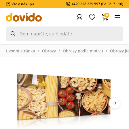
Vše o nákupu
+420 228 229 597
(Po-Pá: 7 - 16)
0
Úvodní stránka
Obrazy
Obrazy podle motivu
Obrazy jí