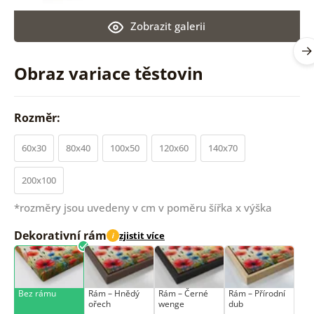
Zobrazit galerii
Obraz variace těstovin
Rozměr:
60x30
80x40
100x50
120x60
140x70
200x100
*rozměry jsou uvedeny v cm v poměru šířka x výška
Dekorativní rám
zjistit více
i
Bez rámu
Rám –⁠⁠⁠⁠⁠⁠ Hnědý
Rám –⁠⁠⁠⁠⁠⁠ Černé
Rám –⁠⁠⁠⁠⁠⁠ Přírodní
ořech
wenge
dub