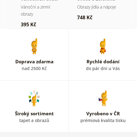
Vánoční a zimní
Obrazy jídla a nápoje
S
obrazy
748 Kč
1
395 Kč
Doprava zdarma
Rychlé dodání
nad 2500 Kč
do pár dní u Vás
Široký sortiment
Vyrobeno v ČR
tapet a obrazů
prémiová kvalita tisku