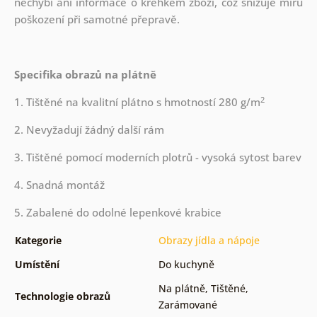
nechybí ani informace o křehkém zboží, což snižuje míru
poškození při samotné přepravě.
Specifika obrazů na plátně
2
1. Tištěné na kvalitní plátno s hmotností 280 g/m
2. Nevyžadují žádný další rám
3. Tištěné pomocí moderních plotrů - vysoká sytost barev
4. Snadná montáž
5. Zabalené do odolné lepenkové krabice
Kategorie
Obrazy jídla a nápoje
Umístění
Do kuchyně
Na plátně
,
Tištěné
,
Technologie obrazů
Zarámované