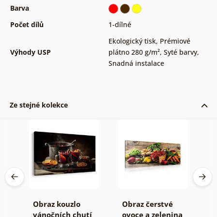
Barva
Počet dílů
1-dílné
Ekologický tisk
,
Prémiové
Výhody USP
plátno 280 g/m²
,
Syté barvy
,
Snadná instalace
Ze stejné kolekce
é
Obraz kouzlo
Obraz čerstvé
S
na
vánočních chutí
ovoce a zelenina
k