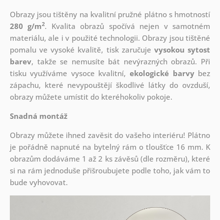
Obrazy jsou tištěny na kvalitní pružné plátno s hmotností
2
280 g/m
. Kvalita obrazů spočívá nejen v samotném
materiálu, ale i v použité technologii. Obrazy jsou tištěné
pomalu ve vysoké kvalitě, tisk zaručuje
vysokou sytost
barev
, takže se nemusíte bát nevýrazných obrazů. Při
tisku využíváme vysoce kvalitní,
ekologické barvy
bez
zápachu, které nevypouštějí škodlivé látky do ovzduší,
obrazy můžete umístit do kteréhokoliv pokoje.
Snadná montáž
Obrazy můžete ihned zavěsit do vašeho interiéru! Plátno
je pořádně napnuté na bytelný rám o tloušťce 16 mm. K
obrazům dodáváme 1 až 2 ks závěsů (dle rozměru), které
si na rám jednoduše přišroubujete podle toho, jak vám to
bude vyhovovat.