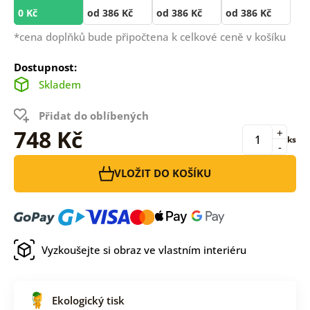
0 Kč
od 386 Kč
od 386 Kč
od 386 Kč
*cena doplňků bude připočtena k celkové ceně v košíku
Dostupnost:
Skladem
Přidat do oblíbených
748 Kč
+
ks
-
VLOŽIT DO KOŠÍKU
Vyzkoušejte si obraz ve vlastním interiéru
Ekologický tisk