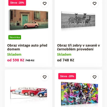
Sleva -20%
Novinka
Obraz vintage auto před
Obraz tři zebry v savaně v
domem
černobílém provedení
Skladem
Skladem
od 598 Kč
od 748 Kč
748 Kč
Sleva -20%