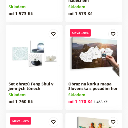
nádechem
Skladem
Skladem
od 1 573 Kč
od 1 573 Kč
Sleva -20%
Set obrazů Feng Shui v
Obraz na korku mapa
jemných tónech
Slovenska s pozadím hor
Skladem
Skladem
od 1 760 Kč
od 1 170 Kč
1 463 Kč
Sleva -20%