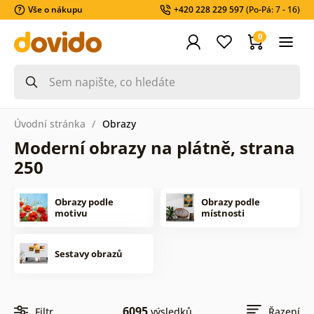
Vše o nákupu
+420 228 229 597
(Po-Pá: 7 - 16)
0
Úvodní stránka
Obrazy
Moderní obrazy na plátně, strana
250
Obrazy podle
Obrazy podle
motivu
místnosti
Sestavy obrazů
6095
Filtr
výsledků
Řazení