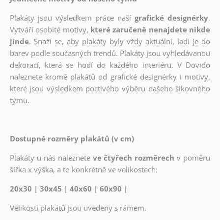
Plakáty jsou výsledkem práce naší
grafické designérky
.
Vytváří osobité motivy,
které zaručeně nenajdete nikde
jinde
. Snaží se, aby plakáty byly vždy aktuální, ladí je do
barev podle současných trendů. Plakáty jsou vyhledávanou
dekorací, která se hodí do každého interiéru. V Dovido
naleznete kromě plakátů od grafické designérky i motivy,
které jsou výsledkem poctivého výběru našeho šikovného
týmu.
Dostupné rozměry plakátů (v cm)
Plakáty u nás naleznete
ve čtyřech rozměrech
v poměru
šířka x výška, a to konkrétně ve velikostech:
20x30 | 30x45 | 40x60 | 60x90 |
Velikosti plakátů jsou uvedeny s rámem.