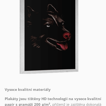
Vysoce kvalitní materiály
Plakáty jsou tištěny HD technologií na vysoce kvalitní
papír s gramáží 200 g/m²,
přičemž je zajištěna dokonalá