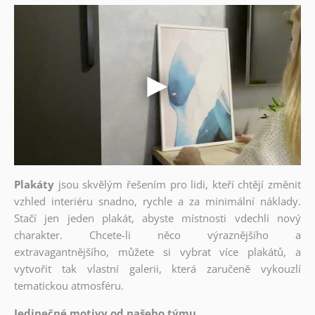
Plakáty
jsou skvělým řešením pro lidi, kteří chtějí změnit
vzhled interiéru snadno, rychle a za minimální náklady.
Stačí jen jeden plakát, abyste místnosti vdechli nový
charakter. Chcete-li něco výraznějšího a
extravagantnějšího, můžete si vybrat více plakátů, a
vytvořit tak vlastní galerii, která zaručeně vykouzlí
tematickou atmosféru.
Jedinečné motivy od našeho týmu