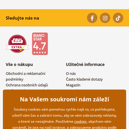
Sledujte nás na
Vše o nákupu
Užitečné informace
Obchodní a reklamační
O nás
podmínky
Často kladené dotazy
Ochrana osobních údajů
Magazín
Možnosti dopravy a platby
Kontakty
Vrácení zboží
Velkoobchodní spolupráce
Na Vašem soukromí nám záleží
Soubory cookies vám pomohou rychle najít to, co potřebujete,
ušetří vám čas a zabrání tomu, aby se vám zobrazovaly reklamy,
o které se nezajímáte. Používáme
cookies
, abychom vám
oznámili, že jste na naší stránce, a zobrazujeme produkty podle