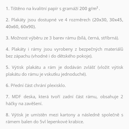
1.
Tištěno na kvalitní papír s gramáží
200 g/m²
.
2.
Plakáty jsou dostupné ve 4 rozměrech
(20x30, 30x45,
40x60, 60x90).
3.
Možnost výběru ze 3 barev rámu (bílá, černá, stříbrná).
4.
Plakáty i rámy jsou vyrobeny z bezpečných materiálů
bez zápachu (vhodné i do dětského pokoje).
5.
Výtisk plakátu a rám je dodáván zvlášť (vložit výtisk
plakátu do rámu je vskutku jednoduché).
6.
Přední část chrání plexisklo.
7.
MDF deska, která tvoří zadní část rámu, obsahuje 2
háčky na zavěšení.
8.
Výtisk je umístěn mezi kartony a následně společně s
rámem balen do 5vl lepenkové krabice.