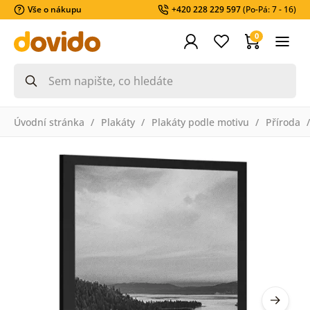
Vše o nákupu
+420 228 229 597
(Po-Pá: 7 - 16)
0
Úvodní stránka
Plakáty
Plakáty podle motivu
Příroda