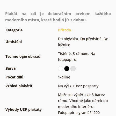
Plakát na zdi je dekoračním prvkem každého
moderního místa, které hodlá jít s dobou.
Kategorie
Příroda
Do obýváku
,
Do předsíně
,
Do
Umístění
ložnice
Tištěné
,
S rámom
,
Na
Technologie obrazů
fotopapíru
Barva
Počet dílů
1-dílné
Vzhled plakátů
Na výšku
,
Bez pasparty
Možnost výběru ze 3 barev
rámu
,
Vhodné jako dárek do
moderního interiéru
,
Výhody USP plakáty
Fotopapír s gramáží 200