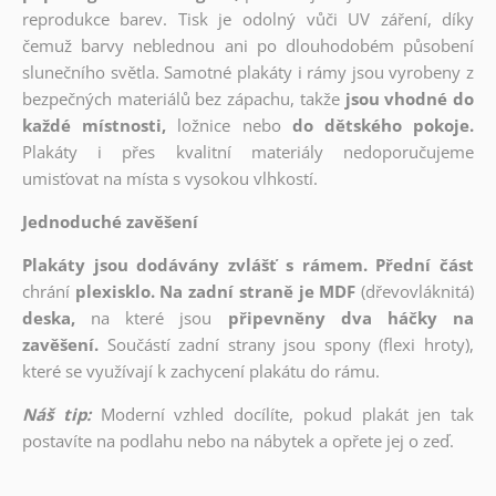
reprodukce barev. Tisk je odolný vůči UV záření, díky
čemuž barvy neblednou ani po dlouhodobém působení
slunečního světla. Samotné plakáty i rámy jsou vyrobeny z
bezpečných materiálů bez zápachu, takže
jsou vhodné do
každé místnosti,
ložnice nebo
do dětského pokoje.
Plakáty i přes kvalitní materiály nedoporučujeme
umisťovat na místa s vysokou vlhkostí.
Jednoduché zavěšení
Plakáty jsou dodávány zvlášť s rámem. Přední část
chrání
plexisklo. Na zadní straně je MDF
(dřevovláknitá)
deska,
na které jsou
připevněny dva háčky na
zavěšení.
Součástí zadní strany jsou spony (flexi hroty),
které se využívají k zachycení plakátu do rámu.
Náš tip:
Moderní vzhled docílíte, pokud plakát jen tak
postavíte na podlahu nebo na nábytek a opřete jej o zeď.