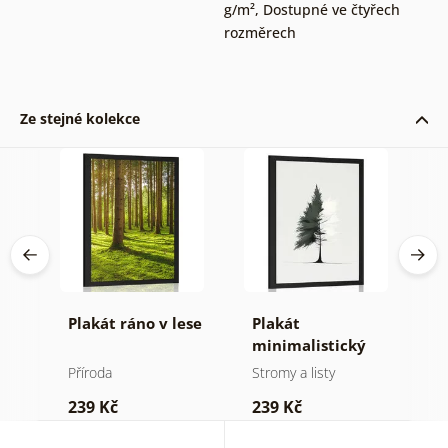
g/m²
,
Dostupné ve čtyřech
rozměrech
Ze stejné kolekce
né
Plakát ráno v lese
Plakát
P
minimalistický
v
jehličnatý strom
Příroda
Stromy a listy
P
239 Kč
239 Kč
1