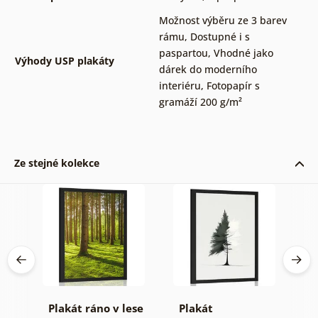
Možnost výběru ze 3 barev
rámu
,
Dostupné i s
paspartou
,
Vhodné jako
Výhody USP plakáty
dárek do moderního
interiéru
,
Fotopapír s
gramáží 200 g/m²
Ze stejné kolekce
Plakát ráno v lese
Plakát
P