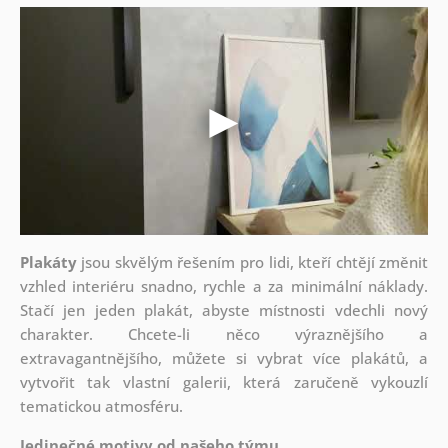
Plakáty
jsou skvělým řešením pro lidi, kteří chtějí změnit
vzhled interiéru snadno, rychle a za minimální náklady.
Stačí jen jeden plakát, abyste místnosti vdechli nový
charakter. Chcete-li něco výraznějšího a
extravagantnějšího, můžete si vybrat více plakátů, a
vytvořit tak vlastní galerii, která zaručeně vykouzlí
tematickou atmosféru.
Jedinečné motivy od našeho týmu