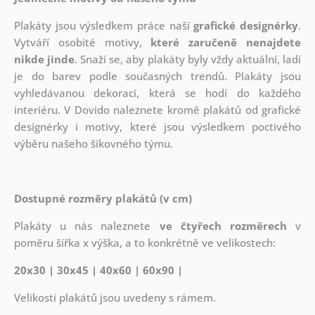
Plakáty jsou výsledkem práce naší
grafické designérky
.
Vytváří osobité motivy,
které zaručeně nenajdete
nikde jinde
. Snaží se, aby plakáty byly vždy aktuální, ladí
je do barev podle současných trendů. Plakáty jsou
vyhledávanou dekorací, která se hodí do každého
interiéru. V Dovido naleznete kromě plakátů od grafické
designérky i motivy, které jsou výsledkem poctivého
výběru našeho šikovného týmu.
Dostupné rozměry plakátů (v cm)
Plakáty u nás naleznete
ve čtyřech rozměrech
v
poměru šířka x výška, a to konkrétně ve velikostech:
20x30 | 30x45 | 40x60 | 60x90 |
Velikosti plakátů jsou uvedeny s rámem.