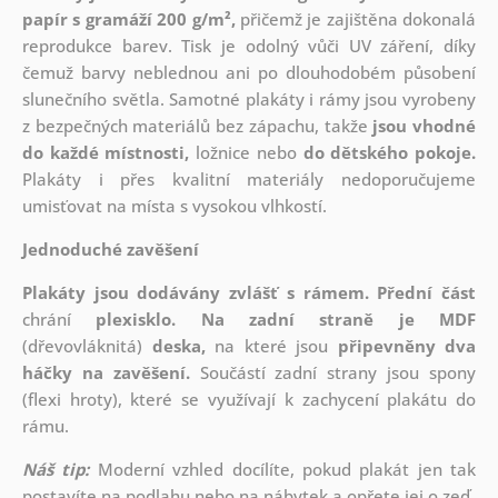
papír s gramáží 200 g/m²,
přičemž je zajištěna dokonalá
reprodukce barev. Tisk je odolný vůči UV záření, díky
čemuž barvy neblednou ani po dlouhodobém působení
slunečního světla. Samotné plakáty i rámy jsou vyrobeny
z bezpečných materiálů bez zápachu, takže
jsou vhodné
do každé místnosti,
ložnice nebo
do dětského pokoje.
Plakáty i přes kvalitní materiály nedoporučujeme
umisťovat na místa s vysokou vlhkostí.
Jednoduché zavěšení
Plakáty jsou dodávány zvlášť s rámem. Přední část
chrání
plexisklo. Na zadní straně je MDF
(dřevovláknitá)
deska,
na které jsou
připevněny dva
háčky na zavěšení.
Součástí zadní strany jsou spony
(flexi hroty), které se využívají k zachycení plakátu do
rámu.
Náš tip:
Moderní vzhled docílíte, pokud plakát jen tak
postavíte na podlahu nebo na nábytek a opřete jej o zeď.