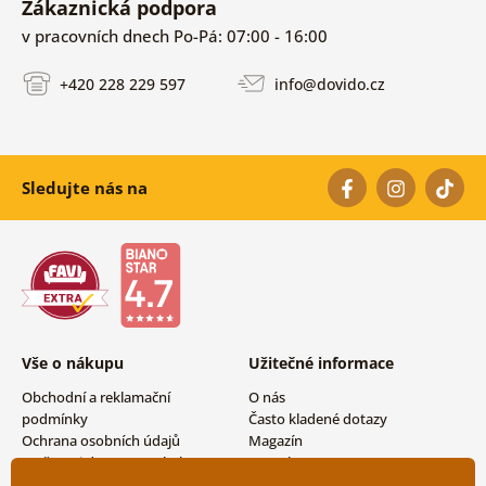
Zákaznická podpora
v pracovních dnech Po-Pá: 07:00 - 16:00
+420 228 229 597
info@dovido.cz
Sledujte nás na
Vše o nákupu
Užitečné informace
Obchodní a reklamační
O nás
podmínky
Často kladené dotazy
Ochrana osobních údajů
Magazín
Možnosti dopravy a platby
Kontakty
Vrácení zboží
Velkoobchodní spolupráce