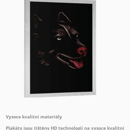
Vysoce kvalitní materiály
Plakáty jsou tištěny HD technologií na vysoce kvalitní