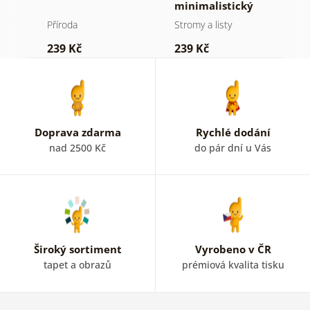
minimalistický
v
jehličnatý strom
Příroda
Stromy a listy
P
239 Kč
239 Kč
1
Doprava zdarma
Rychlé dodání
nad 2500 Kč
do pár dní u Vás
Široký sortiment
Vyrobeno v ČR
tapet a obrazů
prémiová kvalita tisku