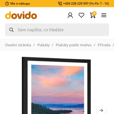
Vše o nákupu
+420 228 229 597
(Po-Pá: 7 - 16)
0
Úvodní stránka
Plakáty
Plakáty podle motivu
Příroda