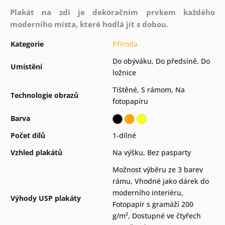
Plakát na zdi je dekoračním prvkem každého
moderního místa, které hodlá jít s dobou.
Kategorie
Příroda
Do obýváku
,
Do předsíně
,
Do
Umístění
ložnice
Tištěné
,
S rámom
,
Na
Technologie obrazů
fotopapíru
Barva
Počet dílů
1-dílné
Vzhled plakátů
Na výšku
,
Bez pasparty
Možnost výběru ze 3 barev
rámu
,
Vhodné jako dárek do
moderního interiéru
,
Výhody USP plakáty
Fotopapír s gramáží 200
g/m²
,
Dostupné ve čtyřech