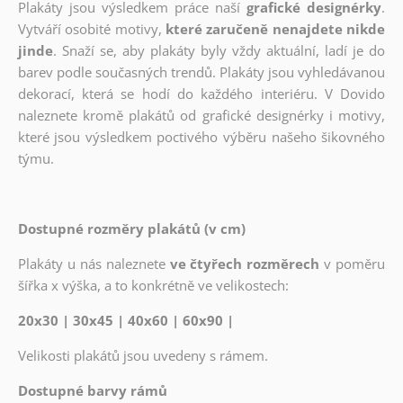
Plakáty jsou výsledkem práce naší
grafické designérky
.
Vytváří osobité motivy,
které zaručeně nenajdete nikde
jinde
. Snaží se, aby plakáty byly vždy aktuální, ladí je do
barev podle současných trendů. Plakáty jsou vyhledávanou
dekorací, která se hodí do každého interiéru. V Dovido
naleznete kromě plakátů od grafické designérky i motivy,
které jsou výsledkem poctivého výběru našeho šikovného
týmu.
Dostupné rozměry plakátů (v cm)
Plakáty u nás naleznete
ve čtyřech rozměrech
v poměru
šířka x výška, a to konkrétně ve velikostech:
20x30 | 30x45 | 40x60 | 60x90 |
Velikosti plakátů jsou uvedeny s rámem.
Dostupné barvy rámů