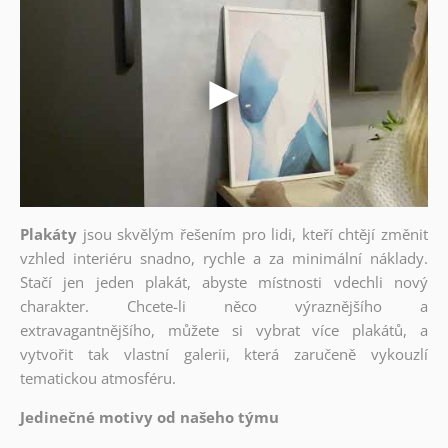
Plakáty
jsou skvělým řešením pro lidi, kteří chtějí změnit
vzhled interiéru snadno, rychle a za minimální náklady.
Stačí jen jeden plakát, abyste místnosti vdechli nový
charakter. Chcete-li něco výraznějšího a
extravagantnějšího, můžete si vybrat více plakátů, a
vytvořit tak vlastní galerii, která zaručeně vykouzlí
tematickou atmosféru.
Jedinečné motivy od našeho týmu