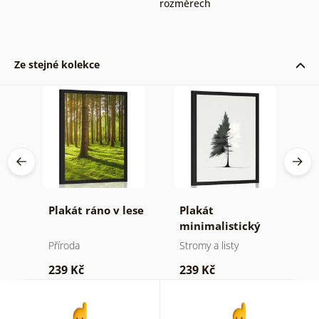
rozměrech
Ze stejné kolekce
né
Plakát ráno v lese
Plakát
P
minimalistický
v
jehličnatý strom
Příroda
Stromy a listy
P
239 Kč
239 Kč
1