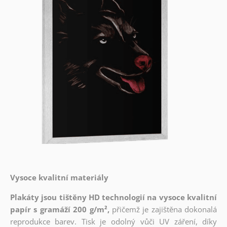
Vysoce kvalitní materiály
Plakáty jsou tištěny HD technologií na vysoce kvalitní
papír s gramáží 200 g/m²,
přičemž je zajištěna dokonalá
reprodukce barev. Tisk je odolný vůči UV záření, díky