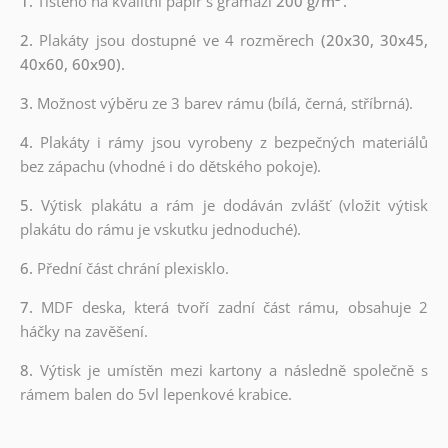
1.
Tištěno na kvalitní papír s gramáží
200 g/m²
.
2.
Plakáty jsou dostupné ve 4 rozměrech
(20x30, 30x45,
40x60, 60x90).
3.
Možnost výběru ze 3 barev rámu (bílá, černá, stříbrná).
4.
Plakáty i rámy jsou vyrobeny z bezpečných materiálů
bez zápachu (vhodné i do dětského pokoje).
5.
Výtisk plakátu a rám je dodáván zvlášť (vložit výtisk
plakátu do rámu je vskutku jednoduché).
6.
Přední část chrání plexisklo.
7.
MDF deska, která tvoří zadní část rámu, obsahuje 2
háčky na zavěšení.
8.
Výtisk je umístěn mezi kartony a následně společně s
rámem balen do 5vl lepenkové krabice.