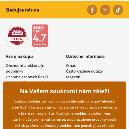
Sledujte nás na
Vše o nákupu
Užitečné informace
Obchodní a reklamační
O nás
podmínky
Často kladené dotazy
Ochrana osobních údajů
Magazín
Možnosti dopravy a platby
Kontakty
Vrácení zboží
Velkoobchodní spolupráce
Na Vašem soukromí nám záleží
Soubory cookies vám pomohou rychle najít to, co potřebujete,
ušetří vám čas a zabrání tomu, aby se vám zobrazovaly reklamy,
o které se nezajímáte. Používáme
cookies
, abychom vám
oznámili, že jste na naší stránce, a zobrazujeme produkty podle
vašich preferencí. Soubory cookies nám pomáhají zlepšit váš