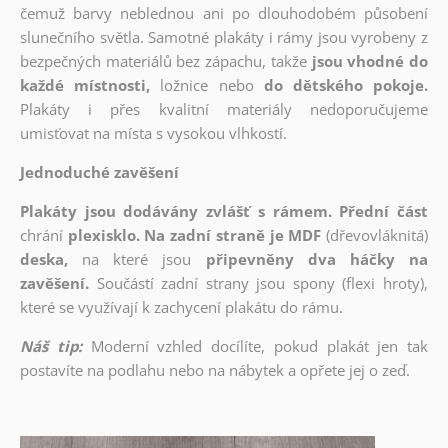
čemuž barvy neblednou ani po dlouhodobém působení
slunečního světla. Samotné plakáty i rámy jsou vyrobeny z
bezpečných materiálů bez zápachu, takže
jsou vhodné do
každé místnosti,
ložnice nebo
do dětského pokoje.
Plakáty i přes kvalitní materiály nedoporučujeme
umisťovat na místa s vysokou vlhkostí.
Jednoduché zavěšení
Plakáty jsou dodávány zvlášť s rámem. Přední část
chrání
plexisklo. Na zadní straně je MDF
(dřevovláknitá)
deska,
na které jsou
připevněny dva háčky na
zavěšení.
Součástí zadní strany jsou spony (flexi hroty),
které se využívají k zachycení plakátu do rámu.
Náš tip:
Moderní vzhled docílíte, pokud plakát jen tak
postavíte na podlahu nebo na nábytek a opřete jej o zeď.