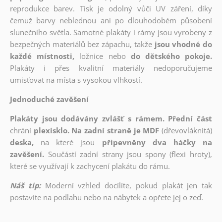
reprodukce barev. Tisk je odolný vůči UV záření, díky
čemuž barvy neblednou ani po dlouhodobém působení
slunečního světla. Samotné plakáty i rámy jsou vyrobeny z
bezpečných materiálů bez zápachu, takže
jsou vhodné do
každé místnosti,
ložnice nebo
do dětského pokoje.
Plakáty i přes kvalitní materiály nedoporučujeme
umisťovat na místa s vysokou vlhkostí.
Jednoduché zavěšení
Plakáty jsou dodávány zvlášť s rámem. Přední část
chrání
plexisklo. Na zadní straně je MDF
(dřevovláknitá)
deska,
na které jsou
připevněny dva háčky na
zavěšení.
Součástí zadní strany jsou spony (flexi hroty),
které se využívají k zachycení plakátu do rámu.
Náš tip:
Moderní vzhled docílíte, pokud plakát jen tak
postavíte na podlahu nebo na nábytek a opřete jej o zeď.