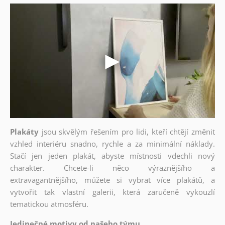
Plakáty
jsou skvělým řešením pro lidi, kteří chtějí změnit
vzhled interiéru snadno, rychle a za minimální náklady.
Stačí jen jeden plakát, abyste místnosti vdechli nový
charakter. Chcete-li něco výraznějšího a
extravagantnějšího, můžete si vybrat více plakátů, a
vytvořit tak vlastní galerii, která zaručeně vykouzlí
tematickou atmosféru.
Jedinečné motivy od našeho týmu