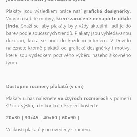
Plakáty jsou výsledkem práce naší
grafické designérky
.
Vytváří osobité motivy,
které zaručeně nenajdete nikde
jinde
. Snaží se, aby plakáty byly vždy aktuální, ladí je do
barev podle současných trendů. Plakáty jsou vyhledávanou
dekorací, která se hodí do každého interiéru. V Dovido
naleznete kromě plakátů od grafické designérky i motivy,
které jsou výsledkem poctivého výběru našeho šikovného
týmu.
Dostupné rozměry plakátů (v cm)
Plakáty u nás naleznete
ve čtyřech rozměrech
v poměru
šířka x výška, a to konkrétně ve velikostech:
20x30 | 30x45 | 40x60 | 60x90 |
Velikosti plakátů jsou uvedeny s rámem.