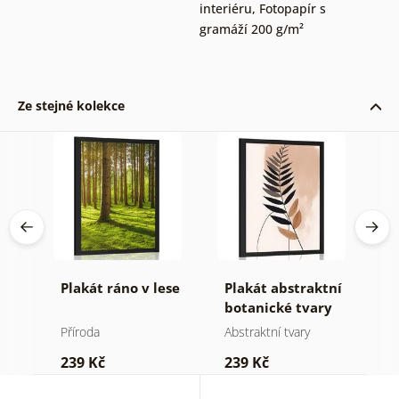
interiéru
,
Fotopapír s
gramáží 200 g/m²
Ze stejné kolekce
Plakát ráno v lese
Plakát abstraktní
P
botanické tvary
m
kapradina
j
Příroda
Abstraktní tvary
St
239 Kč
239 Kč
2