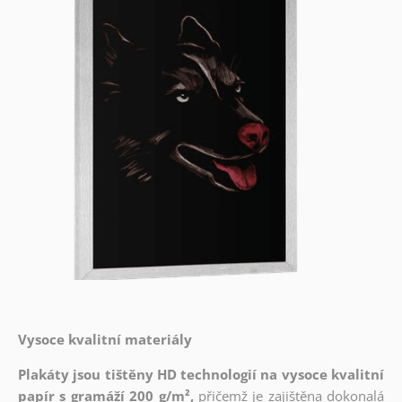
Vysoce kvalitní materiály
Plakáty jsou tištěny HD technologií na vysoce kvalitní
papír s gramáží 200 g/m²,
přičemž je zajištěna dokonalá