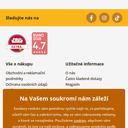
Sledujte nás na
Vše o nákupu
Užitečné informace
Obchodní a reklamační
O nás
podmínky
Často kladené dotazy
Ochrana osobních údajů
Magazín
Možnosti dopravy a platby
Kontakty
Vrácení zboží
Velkoobchodní spolupráce
Na Vašem soukromí nám záleží
Soubory cookies vám pomohou rychle najít to, co potřebujete,
ušetří vám čas a zabrání tomu, aby se vám zobrazovaly reklamy,
o které se nezajímáte. Používáme
cookies
, abychom vám
oznámili, že jste na naší stránce, a zobrazujeme produkty podle