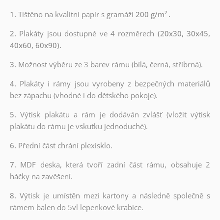
1.
Tištěno na kvalitní papír s gramáží
200 g/m²
.
2.
Plakáty jsou dostupné ve 4 rozměrech
(20x30, 30x45,
40x60, 60x90).
3.
Možnost výběru ze 3 barev rámu (bílá, černá, stříbrná).
4.
Plakáty i rámy jsou vyrobeny z bezpečných materiálů
bez zápachu (vhodné i do dětského pokoje).
5.
Výtisk plakátu a rám je dodáván zvlášť (vložit výtisk
plakátu do rámu je vskutku jednoduché).
6.
Přední část chrání plexisklo.
7.
MDF deska, která tvoří zadní část rámu, obsahuje 2
háčky na zavěšení.
8.
Výtisk je umístěn mezi kartony a následně společně s
rámem balen do 5vl lepenkové krabice.